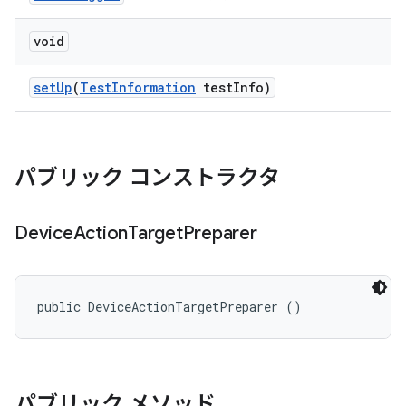
void
set
Up
(
Test
Information
test
Info)
パブリック コンストラクタ
Device
Action
Target
Preparer
public DeviceActionTargetPreparer ()
パブリック メソッド