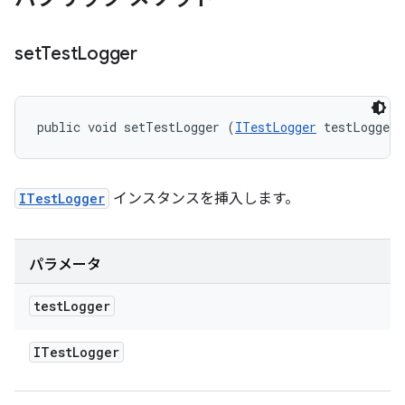
set
Test
Logger
public void setTestLogger (
ITestLogger
 testLogger)
ITestLogger
インスタンスを挿入します。
パラメータ
test
Logger
ITest
Logger