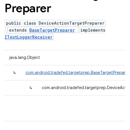
Preparer
public class DeviceActionTargetPreparer
extends
BaseTargetPreparer
implements
ITestLoggerReceiver
java.lang.Object
↳
com.android.tradefed.targetprep.BaseTargetPreparer
↳
com.android.tradefed.targetprep.DeviceActi