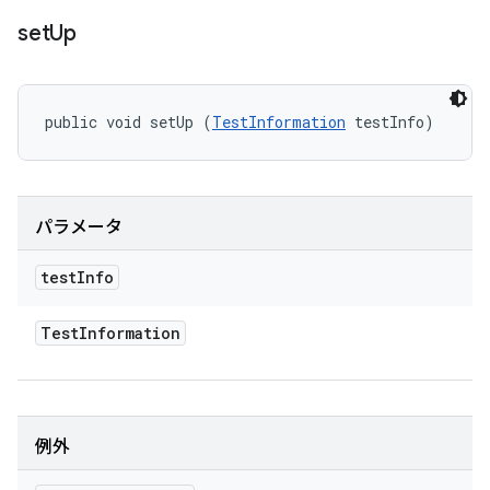
set
Up
public void setUp (
TestInformation
 testInfo)
パラメータ
test
Info
Test
Information
例外