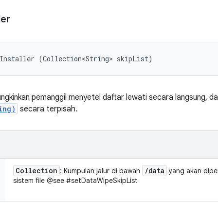
ler
Installer (Collection<String> skipList)
ungkinkan pemanggil menyetel daftar lewati secara langsung, d
ing)
secara terpisah.
Collection
/
data
: Kumpulan jalur di bawah
yang akan dipe
sistem file @see #setDataWipeSkipList