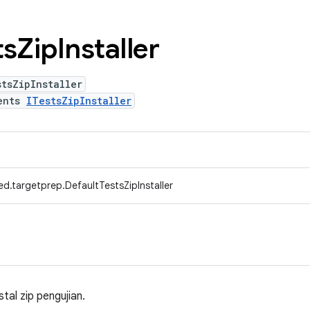
ts
Zip
Installer
tsZipInstaller
ents
ITestsZipInstaller
d.targetprep.DefaultTestsZipInstaller
tal zip pengujian.