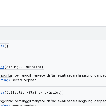
ler
()
ler
(String
.
.
.
skip
List)
ungkinkan pemanggil menyetel daftar lewati secara langsung, darip
tring)
secara terpisah.
ler
(Collection<String> skip
List)
ungkinkan pemanggil menyetel daftar lewati secara langsung, darip
tring)
secara terpisah.