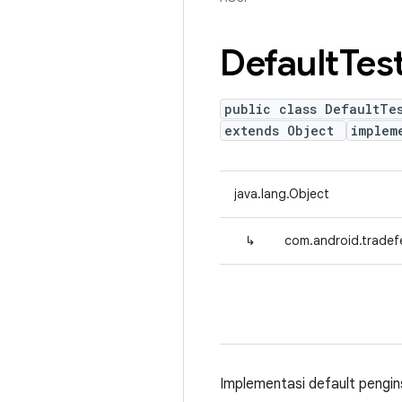
Default
Tes
public class DefaultTes
extends Object
implem
java.lang.Object
↳
com.android.tradefe
Implementasi default pengins