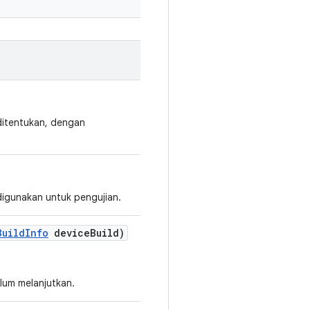
ditentukan, dengan
digunakan untuk pengujian.
Build
Info
device
Build)
lum melanjutkan.