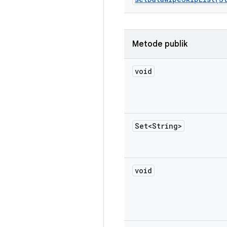
Metode publik
void
Set<String>
void