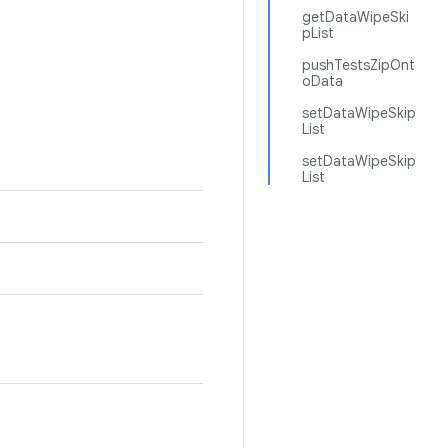
getDataWipeSki
pList
pushTestsZipOnt
oData
setDataWipeSkip
List
setDataWipeSkip
List