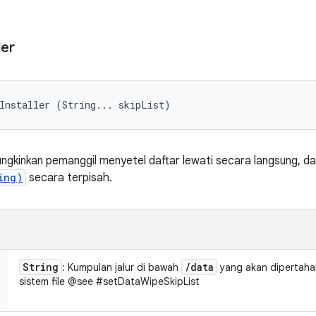
ler
Installer (String... skipList)
ungkinkan pemanggil menyetel daftar lewati secara langsung, d
ing)
secara terpisah.
String
/
data
: Kumpulan jalur di bawah
yang akan dipertah
sistem file @see #setDataWipeSkipList