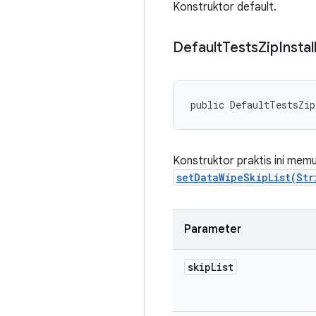
Konstruktor default.
Default
Tests
Zip
Instal
public DefaultTestsZip
Konstruktor praktis ini mem
setDataWipeSkipList(Str
Parameter
skip
List