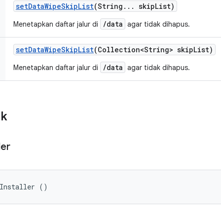
set
Data
Wipe
Skip
List
(String
.
.
.
skip
List)
/data
Menetapkan daftar jalur di
agar tidak dihapus.
set
Data
Wipe
Skip
List
(Collection<String> skip
List)
/data
Menetapkan daftar jalur di
agar tidak dihapus.
ik
ler
Installer ()