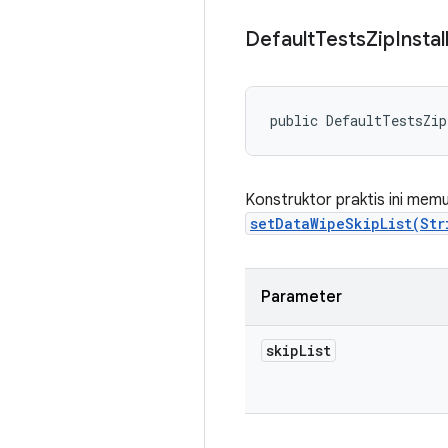
Default
Tests
Zip
Instal
public DefaultTestsZip
Konstruktor praktis ini mem
setDataWipeSkipList(Str
Parameter
skip
List