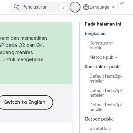
/
Pada halaman ini
Ringkasan
 kami dan memastikan
Konstruktor
OSP pada Q2 dan Q4.
publik
Cabang manifes
Metode publik
SP. Untuk mengetahui
Konstruktor publik
DefaultTestsZipI
nstaller
DefaultTestsZipI
nstaller
DefaultTestsZipI
nstaller
Metode publik
deleteData