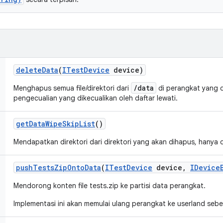
delete
Data
(
ITest
Device
device)
/data
Menghapus semua file/direktori dari
di perangkat yang 
pengecualian yang dikecualikan oleh daftar lewati.
get
Data
Wipe
Skip
List
()
Mendapatkan direktori dari direktori yang akan dihapus, hanya 
push
Tests
Zip
Onto
Data
(
ITest
Device
device
,
IDevice
Mendorong konten file tests.zip ke partisi data perangkat.
Implementasi ini akan memulai ulang perangkat ke userland sebe