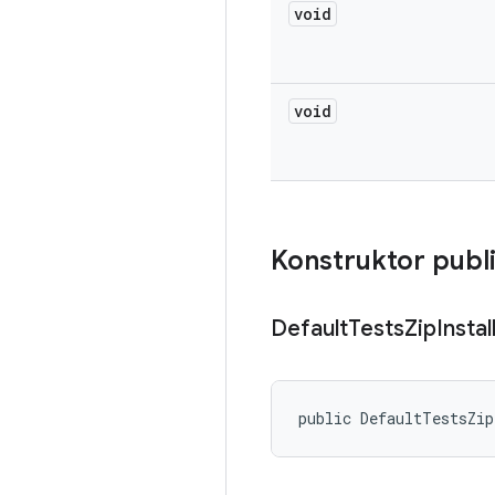
void
void
Konstruktor publ
Default
Tests
Zip
Instal
public DefaultTestsZip