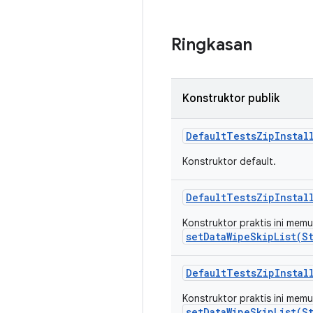
Ringkasan
Konstruktor publik
Default
Tests
Zip
Instal
Konstruktor default.
Default
Tests
Zip
Instal
Konstruktor praktis ini mem
setDataWipeSkipList(S
Default
Tests
Zip
Instal
Konstruktor praktis ini mem
setDataWipeSkipList(S