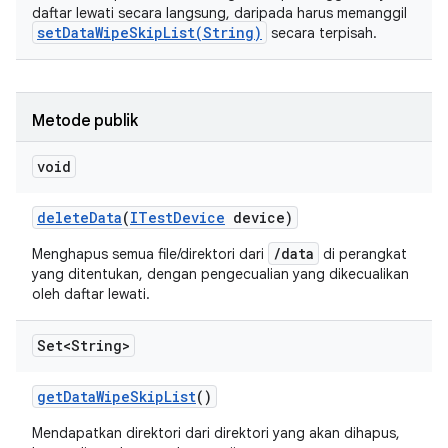
daftar lewati secara langsung, daripada harus memanggil
setDataWipeSkipList(String)
secara terpisah.
Metode publik
void
delete
Data
(
ITest
Device
device)
/data
Menghapus semua file/direktori dari
di perangkat
yang ditentukan, dengan pengecualian yang dikecualikan
oleh daftar lewati.
Set<String>
get
Data
Wipe
Skip
List
()
Mendapatkan direktori dari direktori yang akan dihapus,