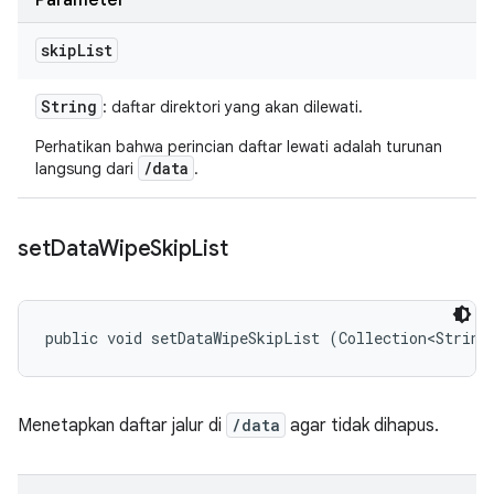
Parameter
skip
List
String
: daftar direktori yang akan dilewati.
Perhatikan bahwa perincian daftar lewati adalah turunan
/data
langsung dari
.
set
Data
Wipe
Skip
List
public void setDataWipeSkipList (Collection<String
Menetapkan daftar jalur di
/data
agar tidak dihapus.