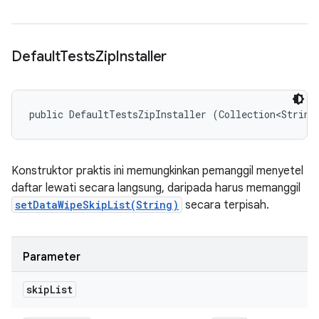
Default
Tests
Zip
Installer
public DefaultTestsZipInstaller (Collection<String
Konstruktor praktis ini memungkinkan pemanggil menyetel
daftar lewati secara langsung, daripada harus memanggil
setDataWipeSkipList(String)
secara terpisah.
Parameter
skip
List