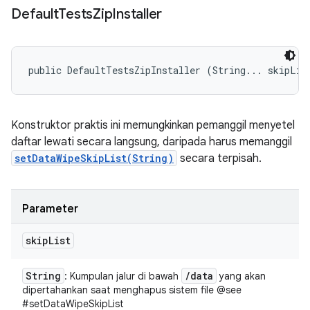
Default
Tests
Zip
Installer
public DefaultTestsZipInstaller (String... skipLis
Konstruktor praktis ini memungkinkan pemanggil menyetel
daftar lewati secara langsung, daripada harus memanggil
setDataWipeSkipList(String)
secara terpisah.
Parameter
skip
List
String
/
data
: Kumpulan jalur di bawah
yang akan
dipertahankan saat menghapus sistem file @see
#setDataWipeSkipList