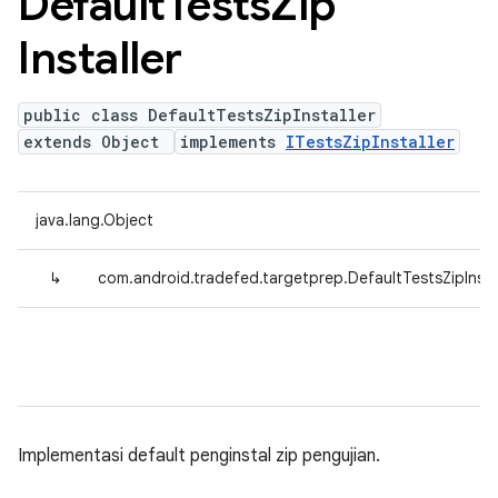
Default
Tests
Zip
Installer
public class DefaultTestsZipInstaller
extends Object
implements
ITestsZipInstaller
java.lang.Object
↳
com.android.tradefed.targetprep.DefaultTestsZipInsta
Implementasi default penginstal zip pengujian.