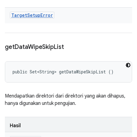
Target
Setup
Error
get
Data
Wipe
Skip
List
public Set<String> getDataWipeSkipList ()
Mendapatkan direktori dari direktori yang akan dihapus,
hanya digunakan untuk pengujian.
Hasil