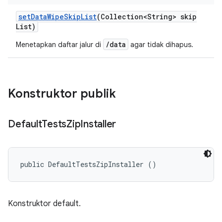
set
Data
Wipe
Skip
List
(Collection<String> skip
List)
/data
Menetapkan daftar jalur di
agar tidak dihapus.
Konstruktor publik
Default
Tests
Zip
Installer
public DefaultTestsZipInstaller ()
Konstruktor default.