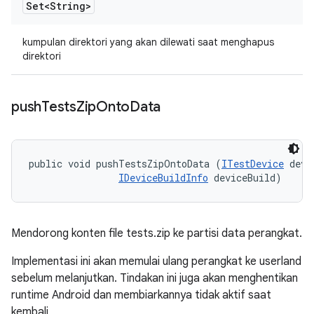
Set<String>
kumpulan direktori yang akan dilewati saat menghapus
direktori
push
Tests
Zip
Onto
Data
public void pushTestsZipOntoData (
ITestDevice
 devi
IDeviceBuildInfo
 deviceBuild)
Mendorong konten file tests.zip ke partisi data perangkat.
Implementasi ini akan memulai ulang perangkat ke userland
sebelum melanjutkan. Tindakan ini juga akan menghentikan
runtime Android dan membiarkannya tidak aktif saat
kembali