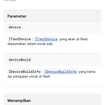
Parameter
device
ITest
Device
ITest
Device
:
yang akan di-flash,
diasumsikan dalam mode adb.
device
Build
IDevice
Build
Info
IDevice
Build
Info
:
yang berisi
zip pengujian untuk di-flash
Menampilkan