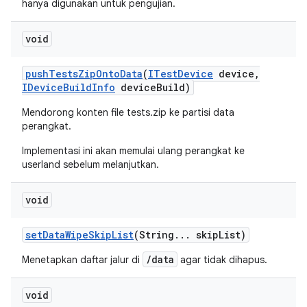
hanya digunakan untuk pengujian.
void
push
Tests
Zip
Onto
Data
(
ITest
Device
device
,
IDevice
Build
Info
device
Build)
Mendorong konten file tests.zip ke partisi data
perangkat.
Implementasi ini akan memulai ulang perangkat ke
userland sebelum melanjutkan.
void
set
Data
Wipe
Skip
List
(String
.
.
.
skip
List)
/data
Menetapkan daftar jalur di
agar tidak dihapus.
void