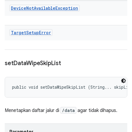
Device
Not
Available
Exception
Target
Setup
Error
set
Data
Wipe
Skip
List
public void setDataWipeSkipList (String... skipLis
Menetapkan daftar jalur di
/data
agar tidak dihapus.