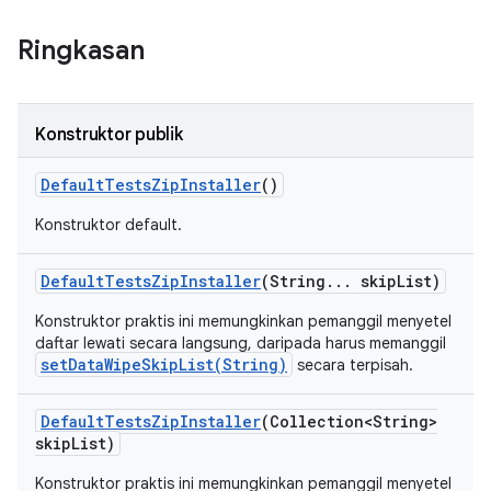
Ringkasan
Konstruktor publik
Default
Tests
Zip
Installer
()
Konstruktor default.
Default
Tests
Zip
Installer
(String
.
.
.
skip
List)
Konstruktor praktis ini memungkinkan pemanggil menyetel
daftar lewati secara langsung, daripada harus memanggil
setDataWipeSkipList(String)
secara terpisah.
Default
Tests
Zip
Installer
(Collection<String>
skip
List)
Konstruktor praktis ini memungkinkan pemanggil menyetel