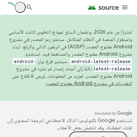
اعتبارًا من عام 2026، ولضمان اتّساق نموذج التطوير الثابت الأساسي
واستقرار المنصة في النظام المتكامل، سننشر رمز المصدر في مشروع
Android مفتوح المصدر (AOSP) في الربعَين الثاني والرابع. لبناء
مشروع Android مفتوح المصدر والمساهمة فيه، استخدِم
android-latest-release
. سيشير فرع بيان
android-
latest-release
دائمًا إلى أحدث إصدار تم نشره في مشروع
Android مفتوح المصدر. لمزيد من المعلومات، يُرجى الاطّلاع على
التغييرات في مشروع Android مفتوح المصدر
.
تستخدم Google تكنولوجيا الذكاء الاصطناعي لترجمة المحتوى إلى
لغتك المفضّلة، وقد تتضمّن بعض الأخطاء.