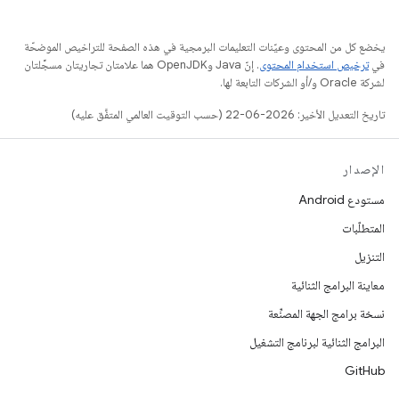
يخضع كل من المحتوى وعيّنات التعليمات البرمجية في هذه الصفحة للتراخيص الموضحّة
في
ترخيص استخدام المحتوى
. إنّ Java وOpenJDK هما علامتان تجاريتان مسجَّلتان
لشركة Oracle و/أو الشركات التابعة لها.
تاريخ التعديل الأخير: 2026-06-22 (حسب التوقيت العالمي المتفَّق عليه)
الإصدار
مستودع Android
المتطلّبات
التنزيل
معاينة البرامج الثنائية
نسخة برامج الجهة المصنِّعة
البرامج الثنائية لبرنامج التشغيل
GitHub