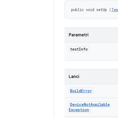
public void setUp (
Tes
Parametri
test
Info
Lanci
Build
Error
Device
Not
Available
Exception