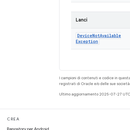
Lanci
Device
Not
Available
Exception
I campioni di contenuti e codice in quest
registrati di Oracle e/o delle sue societ
Ultimo aggiornamento 2025-07-27 UTC
CREA
Repository per Android