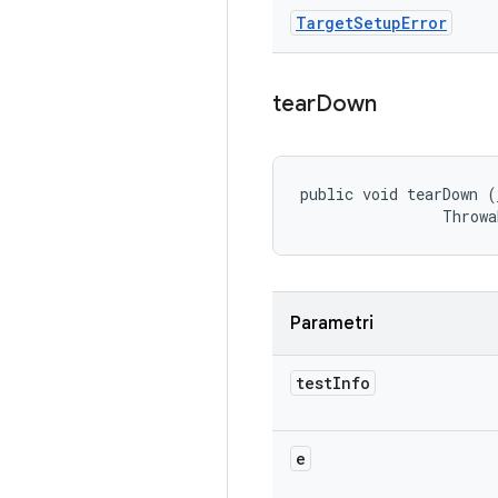
Target
Setup
Error
tear
Down
public void tearDown (
                Throwa
Parametri
test
Info
e