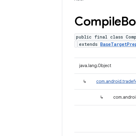
Compile
Bo
public final class Com
extends
BaseTargetPre
java.lang.Object
↳
com.android.tradef
↳
com.androi