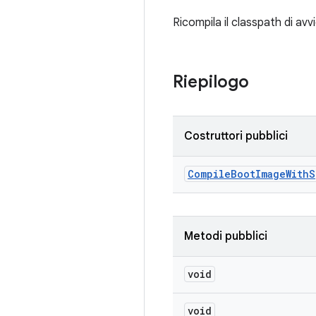
Ricompila il classpath di avvi
Riepilogo
Costruttori pubblici
Compile
Boot
Image
With
S
Metodi pubblici
void
void