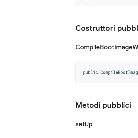
Costruttori pubbl
Compile
Boot
Image
W
public CompileBootIma
Metodi pubblici
set
Up