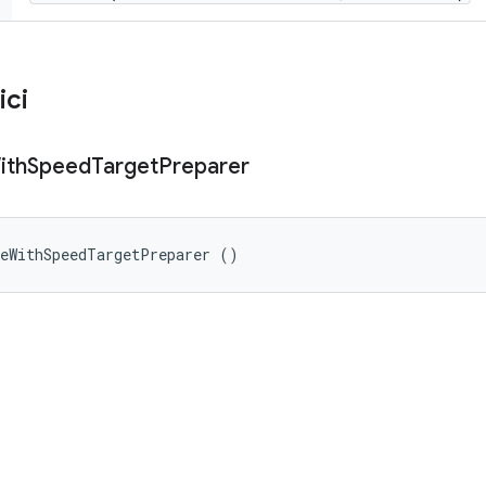
ici
ith
Speed
Target
Preparer
geWithSpeedTargetPreparer ()