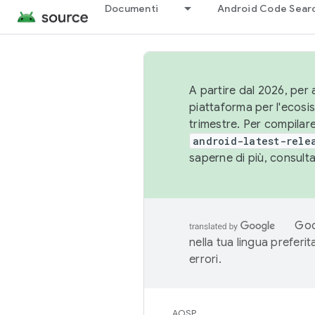
Documenti
Android Code Sear
A partire dal 2026, per a
piattaforma per l'ecos
trimestre. Per compilare
android-latest-rele
saperne di più, consult
Goo
nella tua lingua preferi
errori.
AOSP