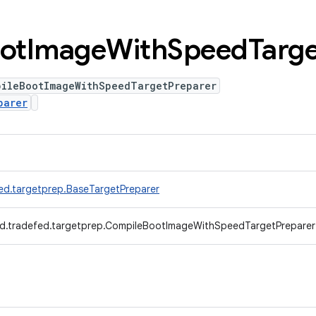
ot
Image
With
Speed
Targ
pileBootImageWithSpeedTargetPreparer
parer
ed.targetprep.BaseTargetPreparer
d.tradefed.targetprep.CompileBootImageWithSpeedTargetPreparer