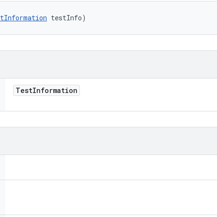
tInformation
 testInfo)
Test
Information