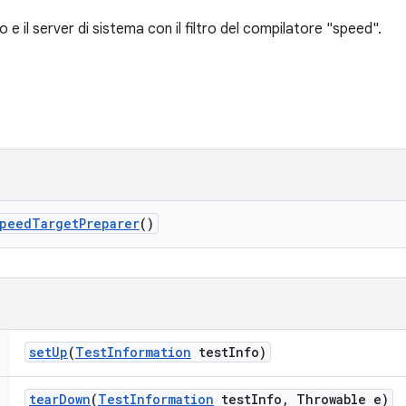
o e il server di sistema con il filtro del compilatore "speed".
peed
Target
Preparer
()
set
Up
(
Test
Information
test
Info)
tear
Down
(
Test
Information
test
Info
,
Throwable e)