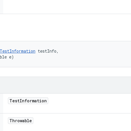
TestInformation
 testInfo, 

ble e)
Test
Information
Throwable