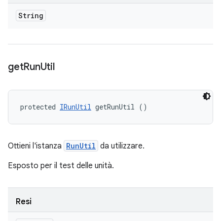
String
get
Run
Util
protected 
IRunUtil
 getRunUtil ()
Ottieni l'istanza
RunUtil
da utilizzare.
Esposto per il test delle unità.
Resi