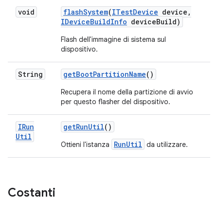
void
flash
System
(
ITest
Device
device
,
IDevice
Build
Info
device
Build)
Flash dell'immagine di sistema sul
dispositivo.
String
get
Boot
Partition
Name
()
Recupera il nome della partizione di avvio
per questo flasher del dispositivo.
IRun
get
Run
Util
()
Util
RunUtil
Ottieni l'istanza
da utilizzare.
Costanti