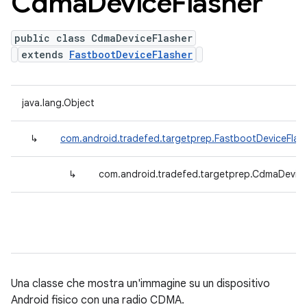
Cdma
Device
Flasher
public class CdmaDeviceFlasher
extends
FastbootDeviceFlasher
java.lang.Object
↳
com.android.tradefed.targetprep.FastbootDeviceFlas
↳
com.android.tradefed.targetprep.CdmaDevice
Una classe che mostra un'immagine su un dispositivo
Android fisico con una radio CDMA.