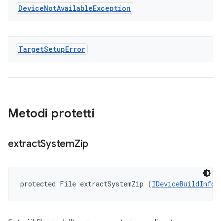
Device
Not
Available
Exception
Target
Setup
Error
Metodi protetti
extract
System
Zip
protected File extractSystemZip (
IDeviceBuildInfo
 