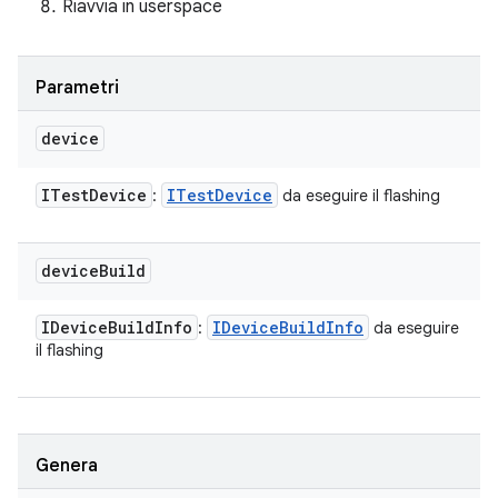
Riavvia in userspace
Parametri
device
ITest
Device
ITest
Device
:
da eseguire il flashing
device
Build
IDevice
Build
Info
IDevice
Build
Info
:
da eseguire
il flashing
Genera