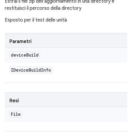
Estrai il file zip dell'aggiornamento in una directory e
restituisci il percorso della directory
Esposto per il test delle unità
Parametri
device
Build
IDevice
Build
Info
Resi
File