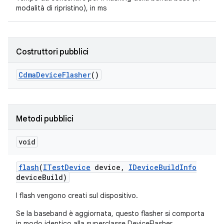
modalità di ripristino), in ms
Costruttori pubblici
Cdma
Device
Flasher
()
Metodi pubblici
void
flash
(
ITest
Device
device
,
IDevice
Build
Info
device
Build)
I flash vengono creati sul dispositivo.
Se la baseband è aggiornata, questo flasher si comporta
in modo identico alla superclasse DeviceFlasher.