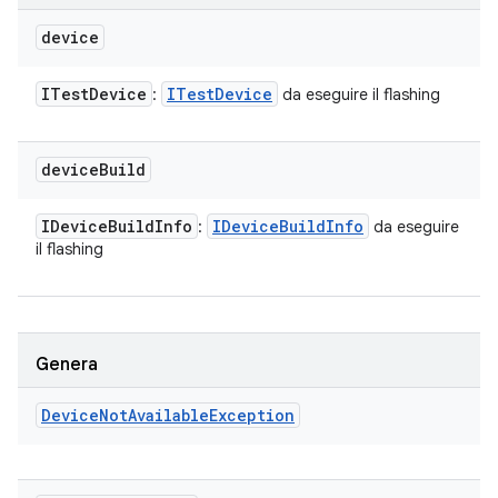
device
ITest
Device
ITest
Device
:
da eseguire il flashing
device
Build
IDevice
Build
Info
IDevice
Build
Info
:
da eseguire
il flashing
Genera
Device
Not
Available
Exception