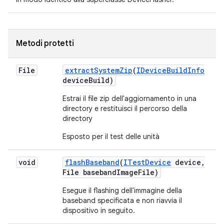
Metodi protetti
File
extract
System
Zip
(
IDevice
Build
Info
device
Build)
Estrai il file zip dell'aggiornamento in una
directory e restituisci il percorso della
directory
Esposto per il test delle unità
void
flash
Baseband
(
ITest
Device
device
,
File baseband
Image
File)
Esegue il flashing dell'immagine della
baseband specificata e
non riavvia il
dispositivo in seguito
.