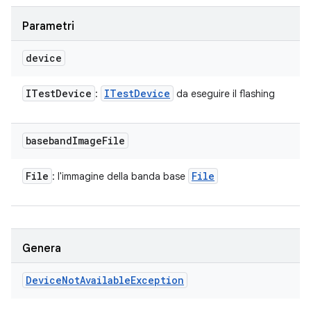
Parametri
device
ITest
Device
ITest
Device
:
da eseguire il flashing
baseband
Image
File
File
File
: l'immagine della banda base
Genera
Device
Not
Available
Exception