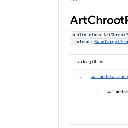
Art
Chroot
public class ArtChrootP
extends
BaseTargetPre
java.lang.Object
↳
com.android.tradef
↳
com.androi