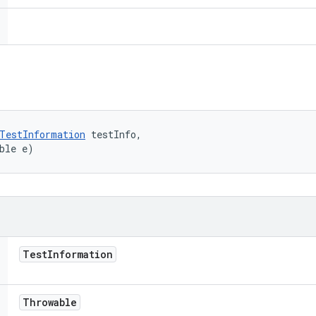
TestInformation
 testInfo, 

ble e)
Test
Information
Throwable