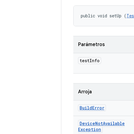
public void setUp (
Tes
Parámetros
test
Info
Arroja
Build
Error
Device
Not
Available
Exception