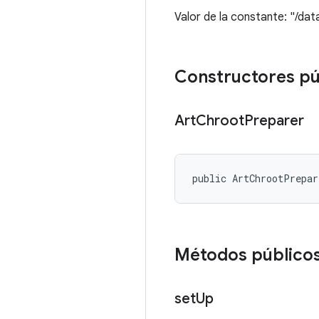
Valor de la constante: "/da
Constructores pú
Art
Chroot
Preparer
public ArtChrootPrepa
Métodos público
set
Up