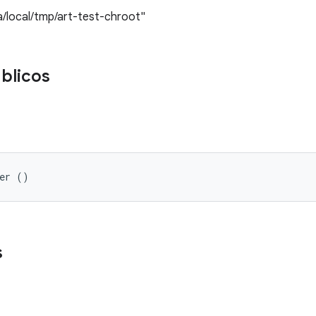
ta/local/tmp/art-test-chroot"
blicos
rer ()
s