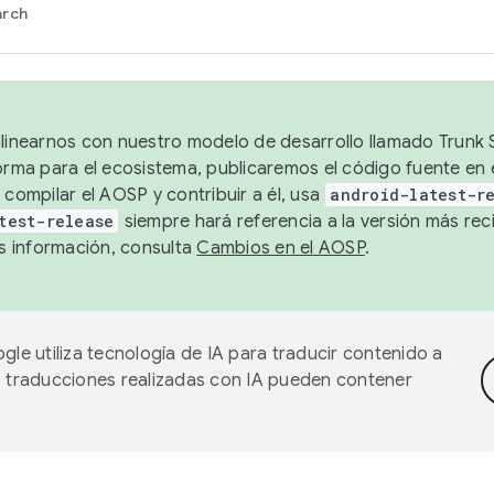
arch
alinearnos con nuestro modelo de desarrollo llamado Trunk S
forma para el ecosistema, publicaremos el código fuente en
 compilar el AOSP y contribuir a él, usa
android-latest-r
test-release
siempre hará referencia a la versión más reci
 información, consulta
Cambios en el AOSP
.
gle utiliza tecnología de IA para traducir contenido a
as traducciones realizadas con IA pueden contener