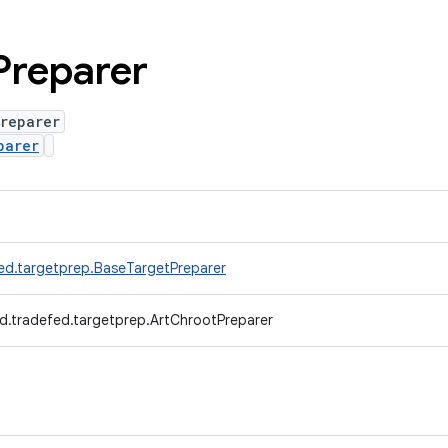
Preparer
reparer
parer
ed.targetprep.BaseTargetPreparer
d.tradefed.targetprep.ArtChrootPreparer