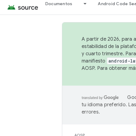
Documentos
Android Code Se
A partir de 2026, para 
estabilidad de la plata
y cuarto trimestre. Para
manifiesto
android-la
AOSP. Para obtener más
Goo
tu idioma preferido. L
errores.
AOSP