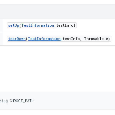
set
Up
(
Test
Information
test
Info)
tear
Down
(
Test
Information
test
Info
,
Throwable e)
tring CHROOT_PATH