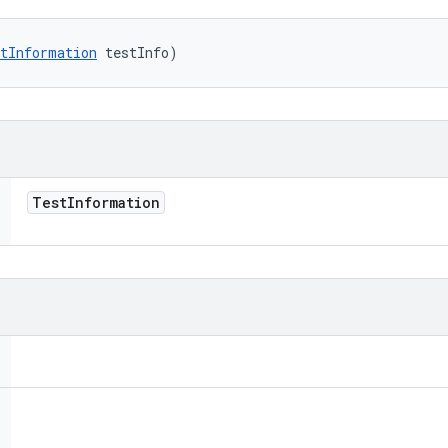
tInformation
 testInfo)
Test
Information