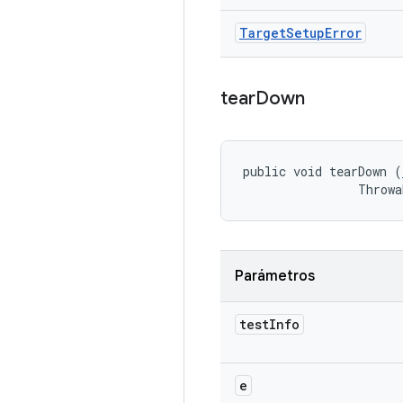
Target
Setup
Error
tear
Down
public void tearDown (
                Throwa
Parámetros
test
Info
e