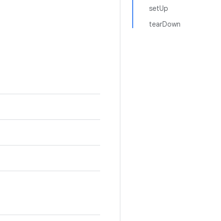
setUp
tearDown