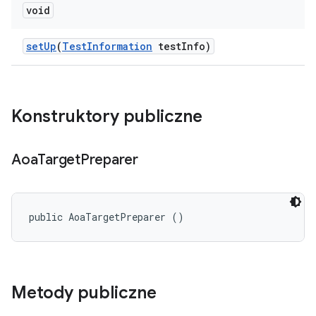
void
set
Up
(
Test
Information
test
Info)
Konstruktory publiczne
Aoa
Target
Preparer
public AoaTargetPreparer ()
Metody publiczne