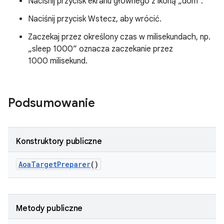
Naciśnij przycisk ekranu głównego z ikoną „dom”.
Naciśnij przycisk Wstecz, aby wrócić.
Zaczekaj przez określony czas w milisekundach, np.
„sleep 1000” oznacza zaczekanie przez
1000 milisekund.
Podsumowanie
Konstruktory publiczne
Aoa
Target
Preparer
()
Metody publiczne