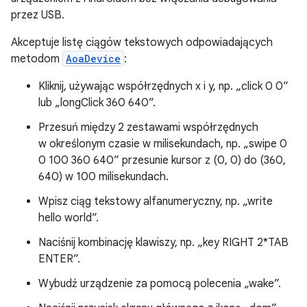
przez USB.
Akceptuje listę ciągów tekstowych odpowiadających
metodom
AoaDevice
:
Kliknij, używając współrzędnych x i y, np. „click 0 0”
lub „longClick 360 640”.
Przesuń między 2 zestawami współrzędnych
w określonym czasie w milisekundach, np. „swipe 0
0 100 360 640” przesunie kursor z (0, 0) do (360,
640) w 100 milisekundach.
Wpisz ciąg tekstowy alfanumeryczny, np. „write
hello world”.
Naciśnij kombinację klawiszy, np. „key RIGHT 2*TAB
ENTER”.
Wybudź urządzenie za pomocą polecenia „wake”.