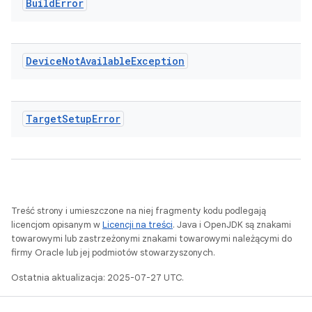
Build
Error
Device
Not
Available
Exception
Target
Setup
Error
Treść strony i umieszczone na niej fragmenty kodu podlegają
licencjom opisanym w
Licencji na treści
. Java i OpenJDK są znakami
towarowymi lub zastrzeżonymi znakami towarowymi należącymi do
firmy Oracle lub jej podmiotów stowarzyszonych.
Ostatnia aktualizacja: 2025-07-27 UTC.