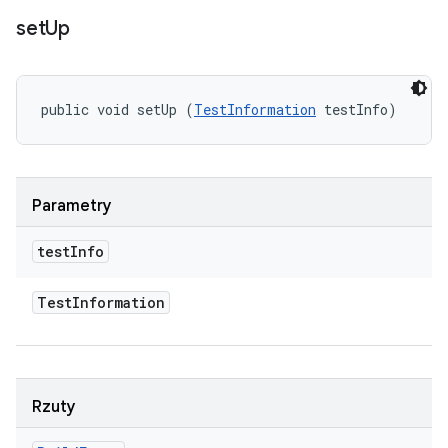
set
Up
public void setUp (
TestInformation
 testInfo)
Parametry
test
Info
Test
Information
Rzuty