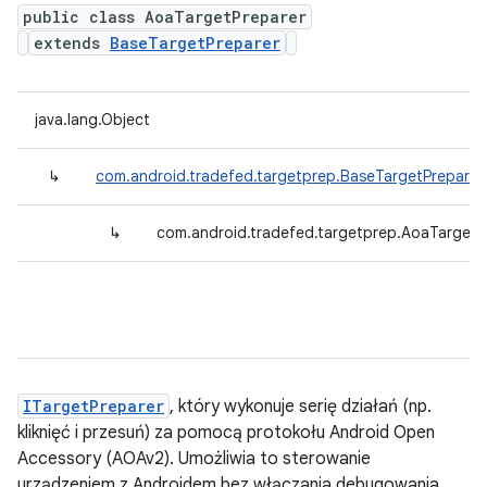
public class AoaTargetPreparer
extends
BaseTargetPreparer
java.lang.Object
↳
com.android.tradefed.targetprep.BaseTargetPreparer
↳
com.android.tradefed.targetprep.AoaTargetP
ITargetPreparer
, który wykonuje serię działań (np.
kliknięć i przesuń) za pomocą protokołu Android Open
Accessory (AOAv2). Umożliwia to sterowanie
urządzeniem z Androidem bez włączania debugowania