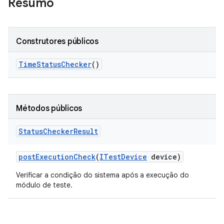
Resumo
Construtores públicos
Time
Status
Checker
()
Métodos públicos
Status
Checker
Result
post
Execution
Check
(
ITest
Device
device)
Verificar a condição do sistema após a execução do
módulo de teste.