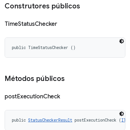
Construtores públicos
Time
Status
Checker
public TimeStatusChecker ()
Métodos públicos
post
Execution
Check
public 
StatusCheckerResult
 postExecutionCheck (
ITe