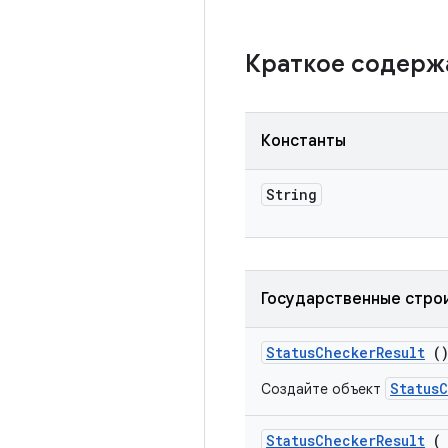
Краткое содер
Константы
String
Государственные стро
Status
Checker
Result
(
Status
Создайте объект
Status
Checker
Result