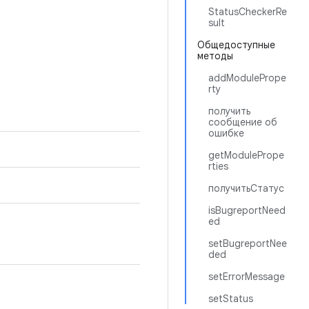
StatusCheckerRe
sult
Общедоступные
методы
addModulePrope
rty
получить
сообщение об
ошибке
getModulePrope
rties
получитьСтатус
isBugreportNeed
ed
setBugreportNee
ded
setErrorMessage
setStatus