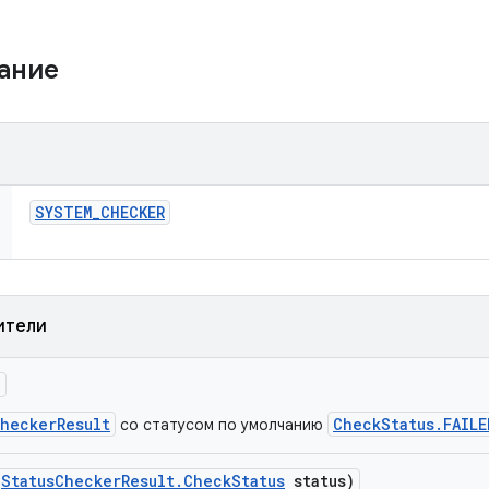
жание
SYSTEM
_
CHECKER
ители
)
CheckerResult
CheckStatus.FAILE
со статусом по умолчанию
(
Status
Checker
Result
.
Check
Status
status)