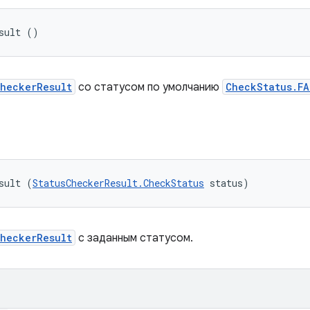
sult ()
CheckerResult
со статусом по умолчанию
CheckStatus.FA
sult (
StatusCheckerResult.CheckStatus
 status)
CheckerResult
с заданным статусом.