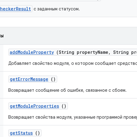
CheckerResult
с заданным статусом.
ды
add
Module
Property
(String property
Name
,
String pr
Добавляет свойство модуля, о котором сообщает средство
get
Error
Message
()
Возвращает сообщение об ошибке, связанное с сбоем.
get
Module
Properties
()
Возвращает свойства модуля, указанные программой прове
get
Status
()