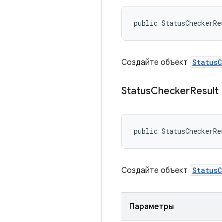
public StatusCheckerRe
Создайте объект
Status
Status
Checker
Result
public StatusCheckerRe
Создайте объект
Status
Параметры