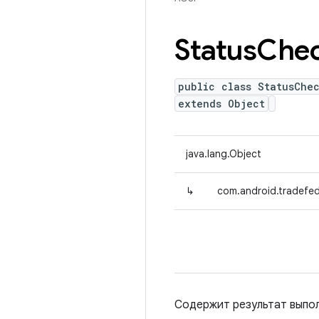
Status
Che
public class StatusChe
extends Object
java.lang.Object
↳
com.android.tradefed
Содержит результат выпо