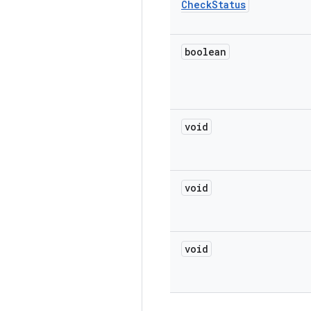
Check
Status
boolean
void
void
void