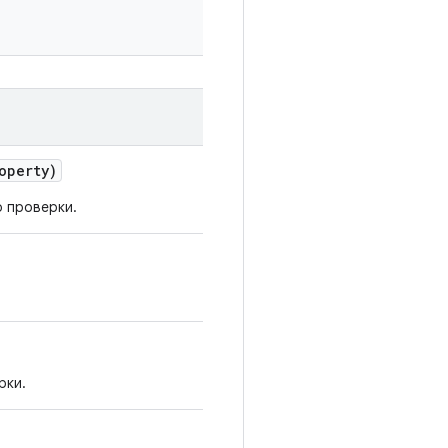
operty)
 проверки.
рки.