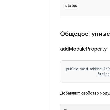
status
Общедоступные
add
Module
Property
public void addModuleP
                String
Добавляет свойство модул