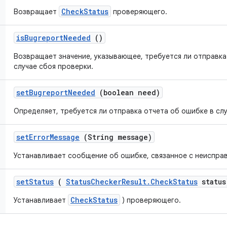
CheckStatus
Возвращает
проверяющего.
is
Bugreport
Needed
()
Возвращает значение, указывающее, требуется ли отправка
случае сбоя проверки.
set
Bugreport
Needed
(boolean need)
Определяет, требуется ли отправка отчета об ошибке в слу
set
Error
Message
(String message)
Устанавливает сообщение об ошибке, связанное с неиспра
set
Status
(
Status
Checker
Result
.
Check
Status
status
CheckStatus
Устанавливает
) проверяющего.