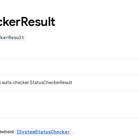
cker
Result
ckerResult
.suite.checker.StatusCheckerResult
лнения
ISystemStatusChecker
.