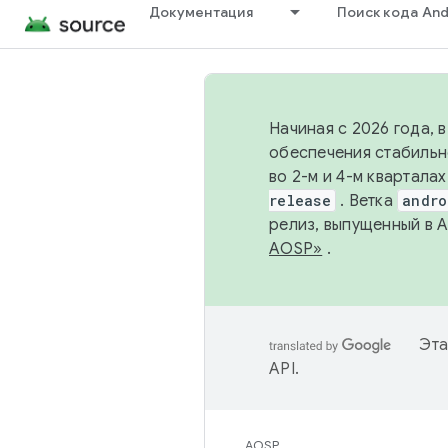
Документация
Поиск кода And
Начиная с 2026 года, 
обеспечения стабильн
во 2-м и 4-м квартала
release
. Ветка
andro
релиз, выпущенный в 
AOSP»
.
Эта
API
.
AOSP