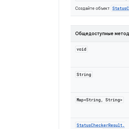
Status
Создайте объект
Общедоступные мето
void
String
Map<String
,
String>
Status
Checker
Result
.