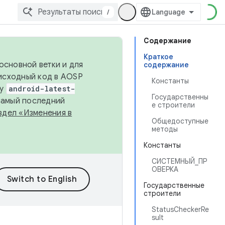
/
Содержание
Краткое
основной ветки и для
содержание
исходный код в AOSP
Константы
ку
android-latest-
Государственны
 самый последний
е строители
здел «Изменения в
Общедоступные
методы
Константы
СИСТЕМНЫЙ_ПР
ОВЕРКА
Государственные
строители
StatusCheckerRe
sult