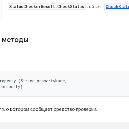
Status
Checker
Result
.
Check
Status
Check
Stat
: объект
 методы
roperty (String propertyName, 

 property)
я, о котором сообщает средство проверки.