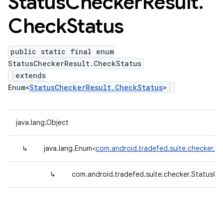
Status
Checker
Result
.
Check
Status
public static final enum
StatusCheckerResult.CheckStatus
extends
Enum<
StatusCheckerResult.CheckStatus
>
java.lang.Object
↳
java.lang.Enum<
com.android.tradefed.suite.checker.S
↳
com.android.tradefed.suite.checker.StatusCh