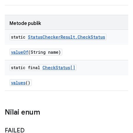
Metode publik
static
Status
Checker
Result
.
Check
Status
value
Of
(String name)
static final
Check
Status[]
values
()
Nilai enum
FAILED