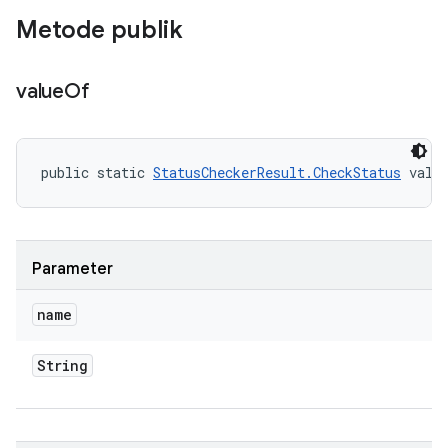
Metode publik
value
Of
public static 
StatusCheckerResult.CheckStatus
 valu
Parameter
name
String