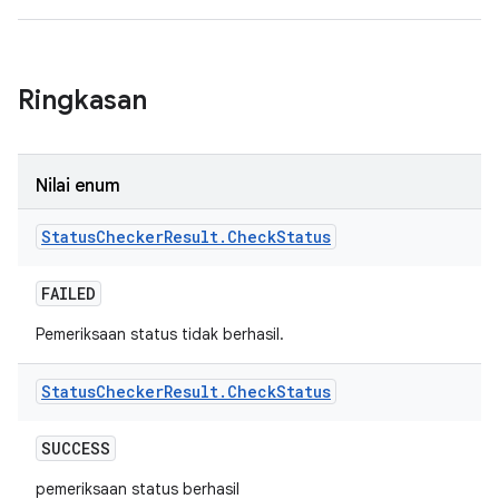
Ringkasan
Nilai enum
Status
Checker
Result
.
Check
Status
FAILED
Pemeriksaan status tidak berhasil.
Status
Checker
Result
.
Check
Status
SUCCESS
pemeriksaan status berhasil