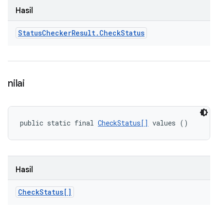
Hasil
Status
Checker
Result
.
Check
Status
nilai
public static final 
CheckStatus[]
 values ()
Hasil
Check
Status[]