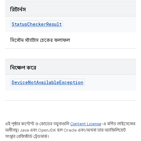
রিটার্নস
Status
Checker
Result
সিস্টেম স্ট্যাটাস চেকের ফলাফল
নিক্ষেপ করে
Device
Not
Available
Exception
এই পৃষ্ঠার কন্টেন্ট ও কোডের নমুনাগুলি
Content License
-এ বর্ণিত লাইসেন্সের
অধীনস্থ। Java এবং OpenJDK হল Oracle এবং/অথবা তার অ্যাফিলিয়েট
সংস্থার রেজিস্টার্ড ট্রেডমার্ক।