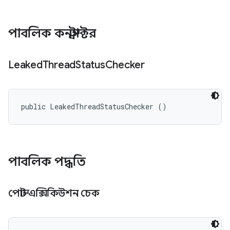
পাবলিক কনস্ট্রাক্টর
Leaked
Thread
Status
Checker
public LeakedThreadStatusChecker ()
পাবলিক পদ্ধতি
পোস্ট এক্সিকিউশন চেক