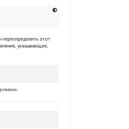
н переопределить этот
ачение, указывающее,
проверки.