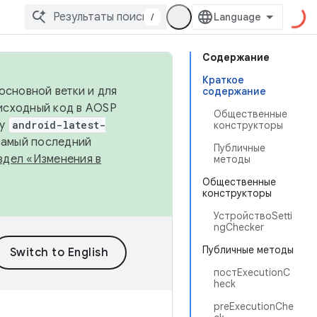
/
Содержание
Краткое
основной ветки и для
содержание
исходный код в AOSP
Общественные
ку
android-latest-
конструкторы
 самый последний
Публичные
здел «Изменения в
методы
Общественные
конструкторы
УстройствоSetti
ngChecker
Публичные методы
постExecutionC
heck
preExecutionChe