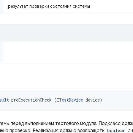
результат проверки состояния системы
sult
 preExecutionCheck (
ITestDevice
 device)
темы перед выполнением тестового модуля. Подкласс дол
льна проверка. Реализация должна возвращать
boolean
зн