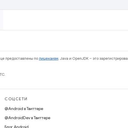
нице предоставлены по
лицензиям
. Java и OpenJDK – это зарегистриров
TC.
СОЦСЕТИ
@Android в Твиттере
@AndroidDev в Твиттере
Блог Android