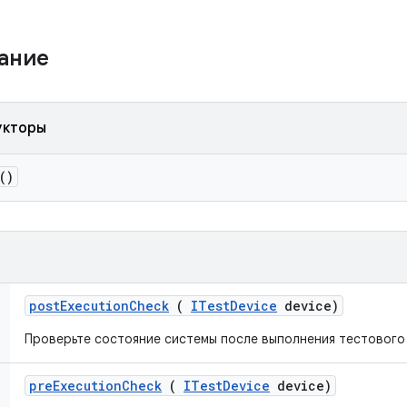
жание
укторы
()
post
Execution
Check
(
ITest
Device
device)
Проверьте состояние системы после выполнения тестового
pre
Execution
Check
(
ITest
Device
device)