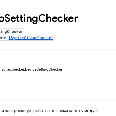
оSetting
Checker
tingChecker
ents
ISystemStatusChecker
.suite.checker.DeviceSettingChecker
 ли настройки устройства во время работы модуля.