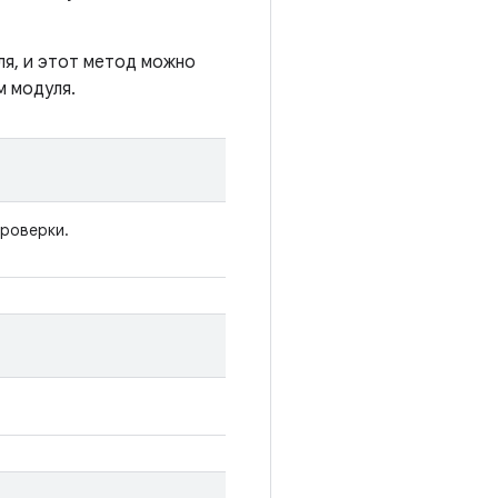
я, и этот метод можно
м модуля.
проверки.