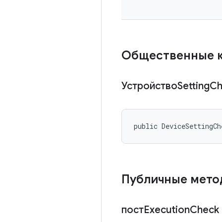
Общественные 
УстройствоSetting
Ch
public DeviceSettingCh
Публичные мет
постExecution
Check