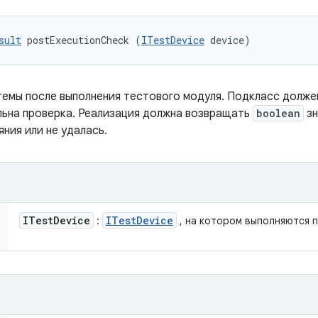
sult
 postExecutionCheck (
ITestDevice
 device)
емы после выполнения тестового модуля. Подкласс долже
льна проверка. Реализация должна возвращать
boolean
зн
ния или не удалась.
ITest
Device
ITest
Device
:
, на котором выполняются 