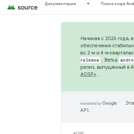
Документация
Поиск кода And
Начиная с 2026 года, 
обеспечения стабильн
во 2-м и 4-м квартала
release
. Ветка
andro
релиз, выпущенный в 
AOSP»
.
Эта
API
.
AOSP