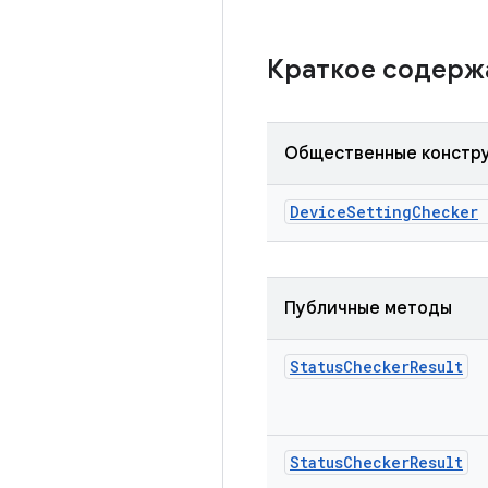
Краткое содер
Общественные констр
Device
Setting
Checker
Публичные методы
Status
Checker
Result
Status
Checker
Result