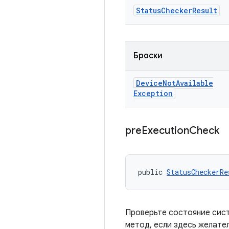
Status
Checker
Result
Броски
Device
Not
Available
Exception
pre
Execution
Check
public 
StatusCheckerRe
Проверьте состояние сис
метод, если здесь желате