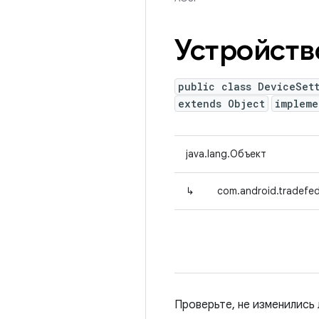
Устройств
public class DeviceSet
extends Object
implem
java.lang.Объект
↳
com.android.tradefed
Проверьте, не изменились