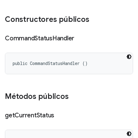
Constructores públicos
Command
Status
Handler
public CommandStatusHandler ()
Métodos públicos
get
Current
Status