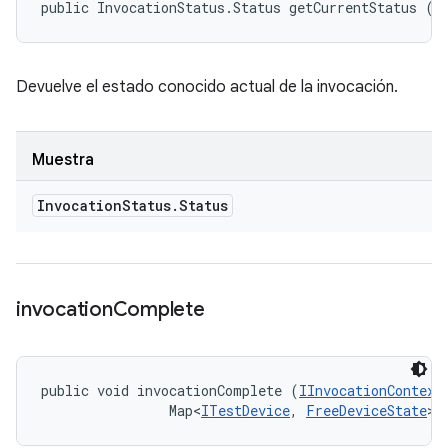
public InvocationStatus.Status getCurrentStatus ()
Devuelve el estado conocido actual de la invocación.
Muestra
Invocation
Status
.
Status
invocation
Complete
public void invocationComplete (
IInvocationContext
                Map<
ITestDevice
, 
FreeDeviceState
> 