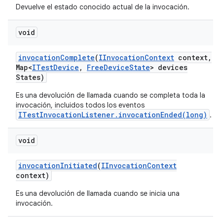
Devuelve el estado conocido actual de la invocación.
void
invocation
Complete
(
IInvocation
Context
context
,
Map<
ITest
Device
,
Free
Device
State
> devices
States)
Es una devolución de llamada cuando se completa toda la
invocación, incluidos todos los eventos
ITestInvocationListener.invocationEnded(long)
.
void
invocation
Initiated
(
IInvocation
Context
context)
Es una devolución de llamada cuando se inicia una
invocación.