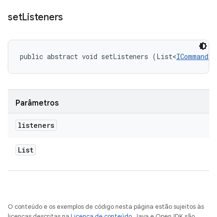
set
Listeners
public abstract void setListeners (List<
ICommandSc
Parâmetros
listeners
List
O conteúdo e os exemplos de código nesta página estão sujeitos às
licenças descritas na
Licença de conteúdo
. Java e OpenJDK são