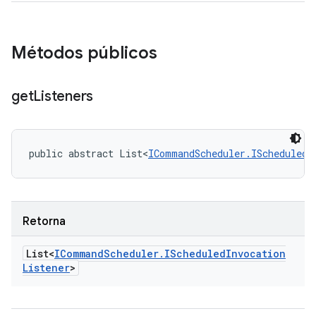
Métodos públicos
get
Listeners
public abstract List<
ICommandScheduler.IScheduledI
Retorna
List<
ICommand
Scheduler
.
IScheduled
Invocation
Listener
>