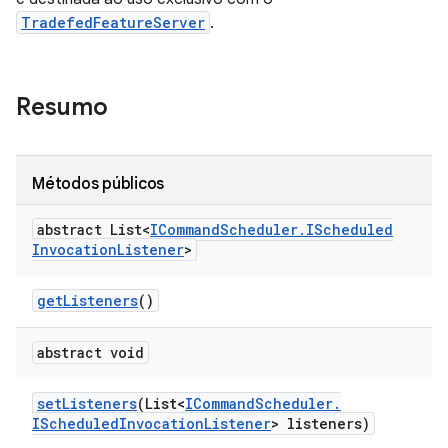
TradefedFeatureServer
.
Resumo
Métodos públicos
abstract List<
ICommand
Scheduler
.
IScheduled
Invocation
Listener
>
get
Listeners
()
abstract void
set
Listeners
(List<
ICommand
Scheduler
.
IScheduled
Invocation
Listener
> listeners)