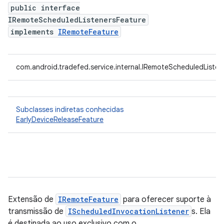
public interface
IRemoteScheduledListenersFeature
implements
IRemoteFeature
com.android.tradefed.service.internal.IRemoteScheduledListen
Subclasses indiretas conhecidas
EarlyDeviceReleaseFeature
Extensão de
IRemoteFeature
para oferecer suporte à
transmissão de
IScheduledInvocationListener
s. Ela
é destinada ao uso exclusivo com o