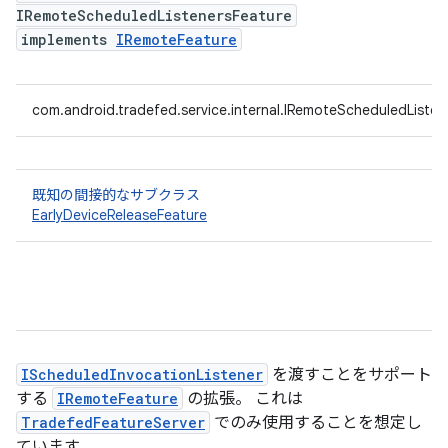
IRemoteScheduledListenersFeature
implements
IRemoteFeature
com.android.tradefed.service.internal.IRemoteScheduledListen
既知の間接的なサブクラス
EarlyDeviceReleaseFeature
IScheduledInvocationListener
を渡すことをサポート
する
IRemoteFeature
の拡張。 これは
TradefedFeatureServer
でのみ使用することを想定し
ています。