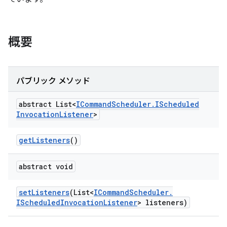
概要
パブリック メソッド
abstract List<
ICommand
Scheduler
.
IScheduled
Invocation
Listener
>
get
Listeners
()
abstract void
set
Listeners
(List<
ICommand
Scheduler
.
IScheduled
Invocation
Listener
> listeners)