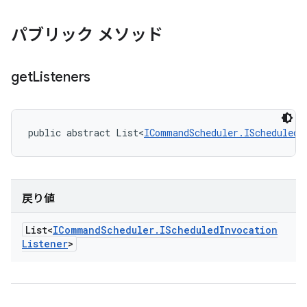
パブリック メソッド
get
Listeners
public abstract List<
ICommandScheduler.IScheduledI
戻り値
List<
ICommand
Scheduler
.
IScheduled
Invocation
Listener
>