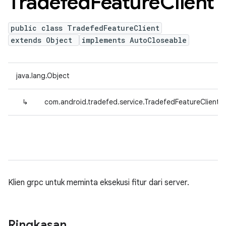
Tradefed
Feature
Client
public class TradefedFeatureClient
extends Object
implements AutoCloseable
java.lang.Object
↳
com.android.tradefed.service.TradefedFeatureClient
Klien grpc untuk meminta eksekusi fitur dari server.
Ringkasan