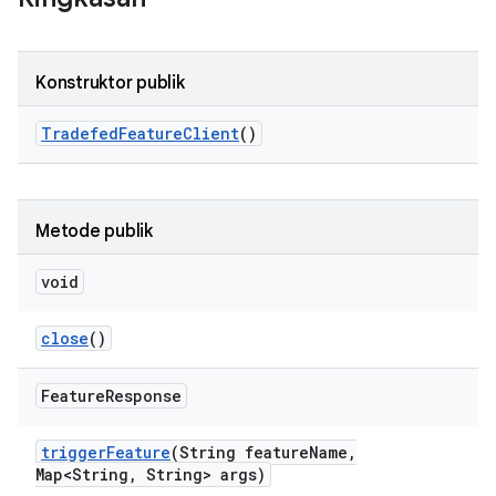
Konstruktor publik
Tradefed
Feature
Client
()
Metode publik
void
close
()
Feature
Response
trigger
Feature
(String feature
Name
,
Map<String
,
String> args)