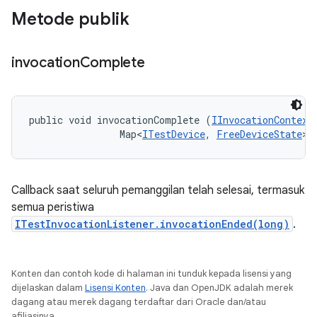
Metode publik
invocation
Complete
public void invocationComplete (
IInvocationContext
                Map<
ITestDevice
, 
FreeDeviceState
> 
Callback saat seluruh pemanggilan telah selesai, termasuk
semua peristiwa
ITestInvocationListener.invocationEnded(long)
.
Konten dan contoh kode di halaman ini tunduk kepada lisensi yang
dijelaskan dalam
Lisensi Konten
. Java dan OpenJDK adalah merek
dagang atau merek dagang terdaftar dari Oracle dan/atau
afiliasinya.