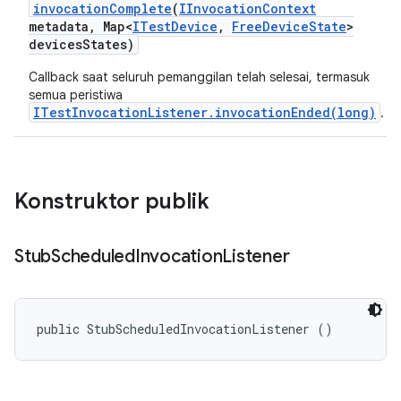
invocation
Complete
(
IInvocation
Context
metadata
,
Map<
ITest
Device
,
Free
Device
State
>
devices
States)
Callback saat seluruh pemanggilan telah selesai, termasuk
semua peristiwa
ITestInvocationListener.invocationEnded(long)
.
Konstruktor publik
Stub
Scheduled
Invocation
Listener
public StubScheduledInvocationListener ()