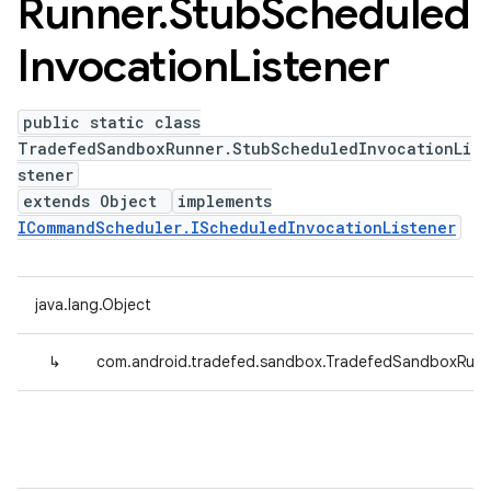
Runner
.
Stub
Scheduled
Invocation
Listener
public static class
TradefedSandboxRunner.StubScheduledInvocationLi
stener
extends Object
implements
ICommandScheduler.IScheduledInvocationListener
java.lang.Object
↳
com.android.tradefed.sandbox.TradefedSandboxRunne