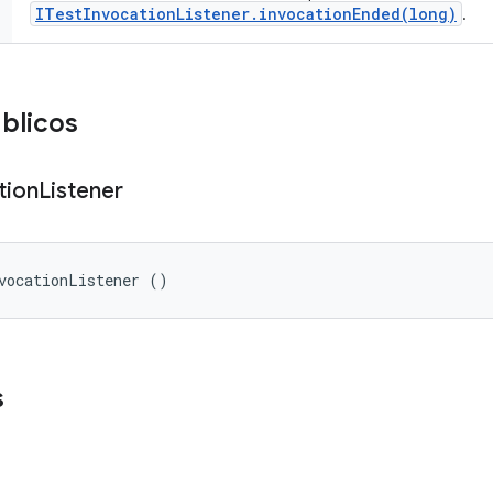
ITestInvocationListener.invocationEnded(long)
.
blicos
tion
Listener
vocationListener ()
s