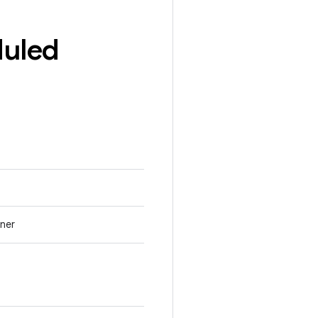
uled
ner