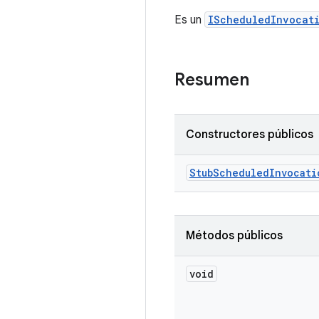
Es un
IScheduledInvocati
Resumen
Constructores públicos
Stub
Scheduled
Invocati
Métodos públicos
void