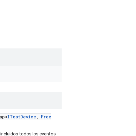
ap<
ITest
Device
,
Free
incluidos todos los eventos