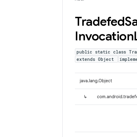
Tradefed
S
Invocation
public static class Tr
extends Object
implem
java.lang.Object
↳
com.android.trade