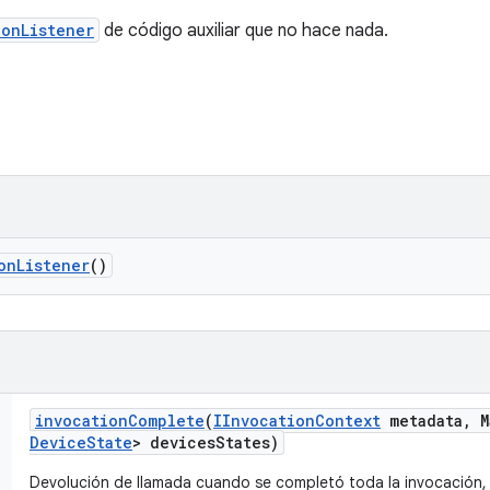
onListener
de código auxiliar que no hace nada.
on
Listener
()
invocation
Complete
(
IInvocation
Context
metadata
,
M
Device
State
> devices
States)
Devolución de llamada cuando se completó toda la invocación, 