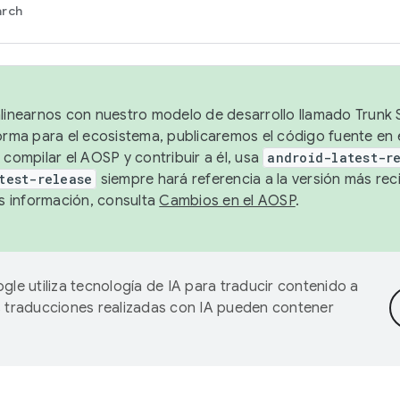
arch
alinearnos con nuestro modelo de desarrollo llamado Trunk S
forma para el ecosistema, publicaremos el código fuente en
 compilar el AOSP y contribuir a él, usa
android-latest-r
test-release
siempre hará referencia a la versión más reci
 información, consulta
Cambios en el AOSP
.
gle utiliza tecnología de IA para traducir contenido a
as traducciones realizadas con IA pueden contener