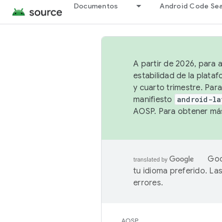
Documentos
Android Code Se
A partir de 2026, para 
estabilidad de la plata
y cuarto trimestre. Para
manifiesto
android-la
AOSP. Para obtener más
Goo
tu idioma preferido. L
errores.
AOSP