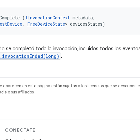
Complete (
IInvocationContext
 metadata, 

estDevice
, 
FreeDeviceState
> devicesStates)
o se completó toda la invocación, incluidos todos los evento
r.invocationEnded(long)
.
e aparecen en esta página están sujetas a las licencias que se describen e
e o sus afiliados.
)
CONÉCTATE