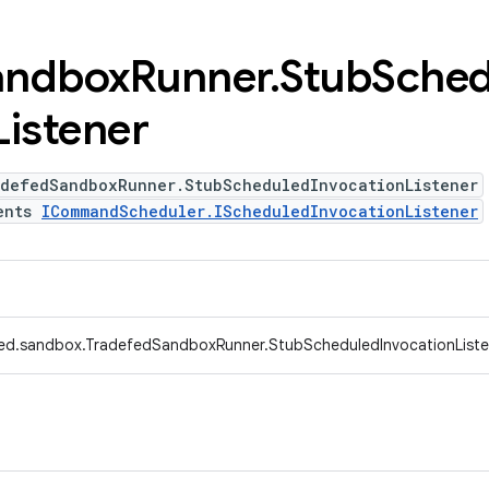
andbox
Runner
.
Stub
Sched
Listener
adefedSandboxRunner.StubScheduledInvocationListener
ents
ICommandScheduler.IScheduledInvocationListener
fed.sandbox.TradefedSandboxRunner.StubScheduledInvocationListe