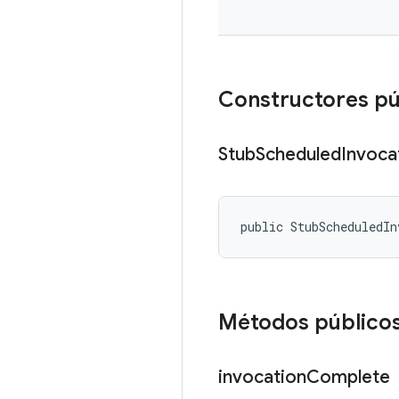
Constructores pú
Stub
Scheduled
Invoca
public StubScheduledIn
Métodos público
invocation
Complete