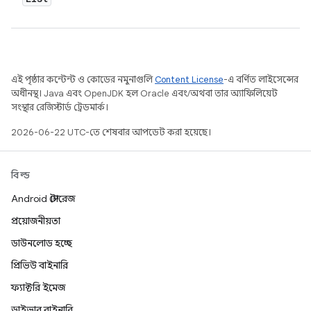
এই পৃষ্ঠার কন্টেন্ট ও কোডের নমুনাগুলি
Content License
-এ বর্ণিত লাইসেন্সের
অধীনস্থ। Java এবং OpenJDK হল Oracle এবং/অথবা তার অ্যাফিলিয়েট
সংস্থার রেজিস্টার্ড ট্রেডমার্ক।
2026-06-22 UTC-তে শেষবার আপডেট করা হয়েছে।
বিল্ড
Android স্টোরেজ
প্রয়োজনীয়তা
ডাউনলোড হচ্ছে
প্রিভিউ বাইনারি
ফ্যাক্টরি ইমেজ
ড্রাইভার বাইনারি