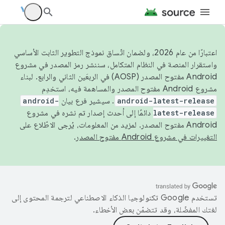
اعتبارًا من عام 2026، ولضمان اتّساق نموذج التطوير الثابت الأساسي
واستقرار المنصة في النظام المتكامل، سننشر رمز المصدر في مشروع
Android مفتوح المصدر (AOSP) في الربعَين الثاني والرابع. لبناء
مشروع Android مفتوح المصدر والمساهمة فيه، استخدِم
android-latest-release
. سيشير فرع بيان
android-
latest-release
دائمًا إلى أحدث إصدار تم نشره في مشروع
Android مفتوح المصدر. لمزيد من المعلومات، يُرجى الاطّلاع على
التغييرات في مشروع Android مفتوح المصدر
.
تستخدم Google تكنولوجيا الذكاء الاصطناعي لترجمة المحتوى إلى
لغتك المفضّلة، وقد تتضمّن بعض الأخطاء.