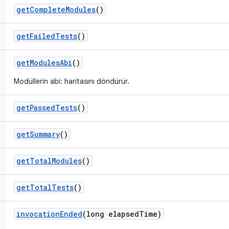
get
Complete
Modules
()
get
Failed
Tests
()
get
Modules
Abi
()
Modüllerin abi:
haritasını döndürür.
get
Passed
Tests
()
get
Summary
()
get
Total
Modules
()
get
Total
Tests
()
invocation
Ended
(long elapsed
Time)