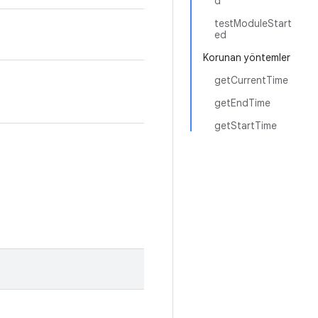
d
testModuleStart
ed
Korunan yöntemler
getCurrentTime
getEndTime
getStartTime