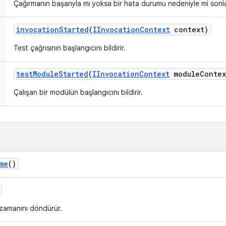
Çağırmanın başarıyla mı yoksa bir hata durumu nedeniyle mi sonlandı
invocation
Started
(
IInvocation
Context
context)
Test çağrısının başlangıcını bildirir.
test
Module
Started
(
IInvocation
Context
module
Contex
Çalışan bir modülün başlangıcını bildirir.
me
()
 zamanını döndürür.