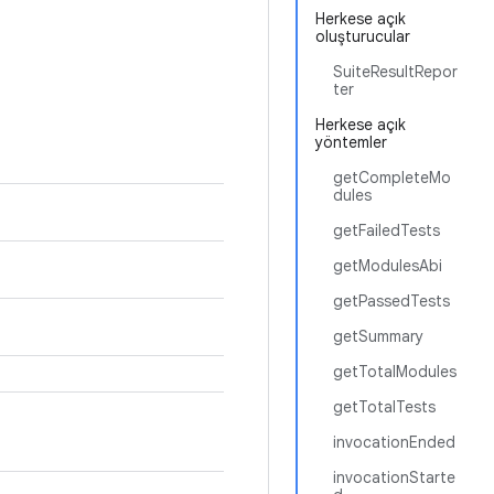
Herkese açık
oluşturucular
SuiteResultRepor
ter
Herkese açık
yöntemler
getCompleteMo
dules
getFailedTests
getModulesAbi
getPassedTests
getSummary
getTotalModules
getTotalTests
invocationEnded
invocationStarte