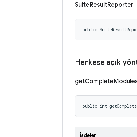
Suite
Result
Reporter
public SuiteResultRepo
Herkese açık yön
get
Complete
Module
public int getComplet
İadeler