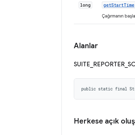
long
get
Start
Time
Çağırmanın başla
Alanlar
SUITE
_
REPORTER
_
S
public static final S
Herkese açık oluş