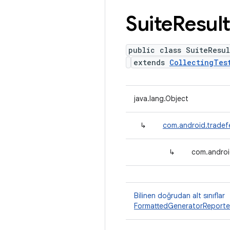
Suite
Resul
public class SuiteResul
extends
CollectingTes
java.lang.Object
↳
com.android.tradefe
↳
com.android
Bilinen doğrudan alt sınıflar
FormattedGeneratorReporte