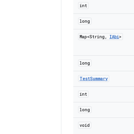
int
long
Map<String
,
IAbi
>
long
Test
Summary
int
long
void