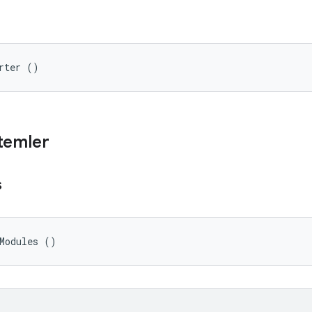
rter ()
temler
s
eModules ()