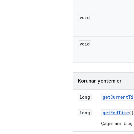
void
void
Korunan yöntemler
long
get
Current
Ti
long
get
End
Time
()
Çağırmanın bitiş