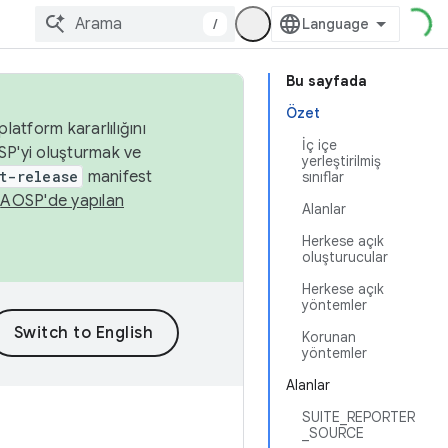
/
Bu sayfada
Özet
latform kararlılığını
İç içe
SP'yi oluşturmak ve
yerleştirilmiş
t-release
manifest
sınıflar
n
AOSP'de yapılan
Alanlar
Herkese açık
oluşturucular
Herkese açık
yöntemler
Korunan
yöntemler
Alanlar
SUITE_REPORTER
_SOURCE