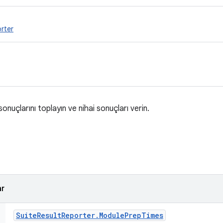
rter
onuçlarını toplayın ve nihai sonuçları verin.
ar
Suite
Result
Reporter
.
Module
Prep
Times