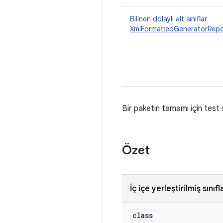
Bilinen dolaylı alt sınıflar
XmlFormattedGeneratorRepo
Bir paketin tamamı için test s
Özet
İç içe yerleştirilmiş sınıfl
class