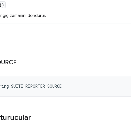
()
ngıç zamanını döndürür.
OURCE
tring SUITE_REPORTER_SOURCE
turucular