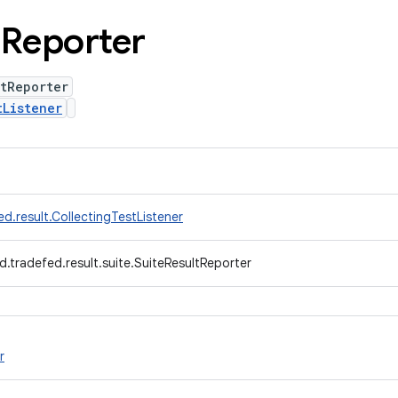
t
Reporter
tReporter
tListener
d.result.CollectingTestListener
.tradefed.result.suite.SuiteResultReporter
r