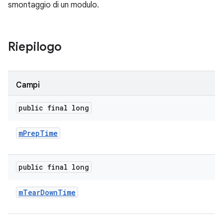
smontaggio di un modulo.
Riepilogo
Campi
public final long
m
Prep
Time
public final long
m
Tear
Down
Time