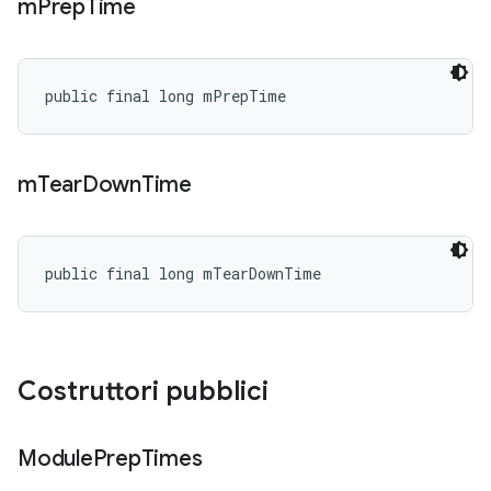
m
Prep
Time
public final long mPrepTime
m
Tear
Down
Time
public final long mTearDownTime
Costruttori pubblici
Module
Prep
Times