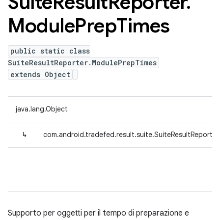
Suite
Result
Reporter
.
Module
Prep
Times
public static class
SuiteResultReporter.ModulePrepTimes
extends Object
java.lang.Object
↳
com.android.tradefed.result.suite.SuiteResultReporte
Supporto per oggetti per il tempo di preparazione e