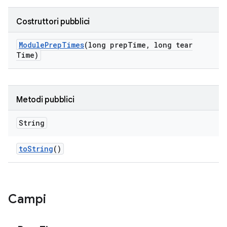
Costruttori pubblici
Module
Prep
Times
(long prep
Time
,
long tear
Time)
Metodi pubblici
String
to
String
()
Campi