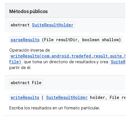
Métodos públicos
abstract
Suite
Result
Holder
parse
Results
(File result
Dir
,
boolean shallow)
Operación inversa de
writeResults(com.android.tradefed.result.suite.Su
File)
SuiteRe
que toma un directorio de resultados y crea
partir de él.
abstract File
write
Results
(
Suite
Result
Holder
holder
,
File res
Escriba los resultados en un formato particular.