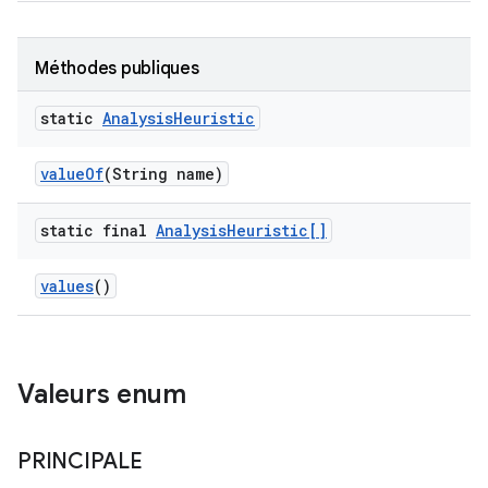
Méthodes publiques
static
Analysis
Heuristic
value
Of
(String name)
static final
Analysis
Heuristic[]
values
()
Valeurs enum
PRINCIPALE