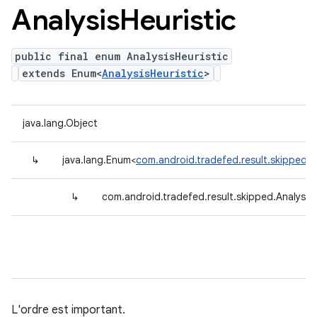
Analysis
Heuristic
public final enum AnalysisHeuristic
extends Enum<
AnalysisHeuristic
>
java.lang.Object
↳
java.lang.Enum<
com.android.tradefed.result.skipped.An
↳
com.android.tradefed.result.skipped.AnalysisH
L'ordre est important.