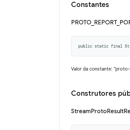
Constantes
PROTO
_
REPORT
_
PO
public static final S
Valor da constante: "proto
Construtores púb
Stream
Proto
Result
Re