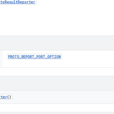
otoResultReporter
PROTO
_
REPORT
_
PORT
_
OPTION
rter
()