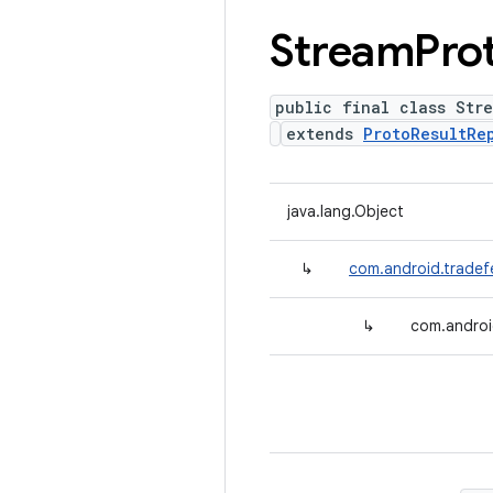
Stream
Pro
public final class Str
extends
ProtoResultRe
java.lang.Object
↳
com.android.tradef
↳
com.androi