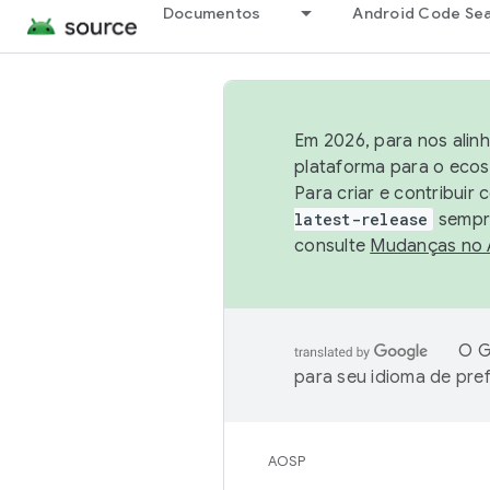
Documentos
Android Code Se
Em 2026, para nos alin
plataforma para o ecos
Para criar e contribuir
latest-release
sempre
consulte
Mudanças no
O G
para seu idioma de pre
AOSP