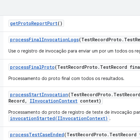
get
Proto
Report
Port
()
process
Final
Invocation
Logs
(Test
Record
Proto
.
Test
R
Use o registro de invocação para enviar um por um todos os reg
process
Final
Proto
(Test
Record
Proto
.
Test
Record fina
Processamento do proto final com todos os resultados.
process
Start
Invocation
(Test
Record
Proto
.
Test
Recor
Record
,
IInvocation
Context
context)
Processamento do proto de registro de teste de invocação par
invocationStarted(IInvocationContext)
.
process
Test
Case
Ended
(Test
Record
Proto
.
Test
Record 