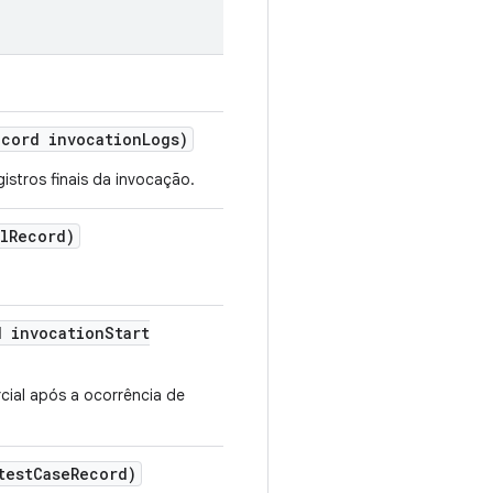
ecord invocation
Logs)
istros finais da invocação.
l
Record)
d invocation
Start
cial após a ocorrência de
test
Case
Record)