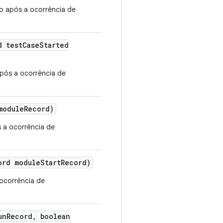
do após a ocorrência de
d test
Case
Started
após a ocorrência de
module
Record)
 a ocorrência de
ord module
Start
Record)
ocorrência de
un
Record
,
boolean