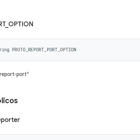
RT
_
OPTION
tring PROTO_REPORT_PORT_OPTION
-report-port"
licos
porter