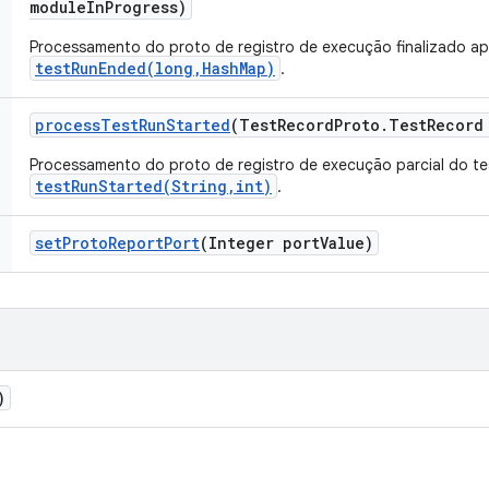
module
In
Progress)
Processamento do proto de registro de execução finalizado ap
testRunEnded(long,HashMap)
.
process
Test
Run
Started
(Test
Record
Proto
.
Test
Record
Processamento do proto de registro de execução parcial do te
testRunStarted(String,int)
.
set
Proto
Report
Port
(Integer port
Value)
)