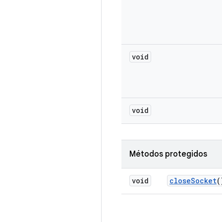
void
void
Métodos protegidos
void
close
Socket
(