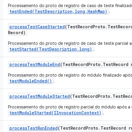
Processamento do proto de registro de caso de teste finaliza
testEnded(TestDescription,long,HashMap)
.
process
Test
Case
Started
(Test
Record
Proto
.
Test
Recor
Record)
Processamento do proto de registro de caso de teste parcial 
testStarted(TestDescription,long)
.
process
Test
Module
End
(Test
Record
Proto
.
Test
Record 
Processamento do proto de registro do módulo finalizado após
testModuleEnded()
.
process
Test
Module
Started
(Test
Record
Proto
.
Test
Rec
Processamento do proto de registro parcial do módulo após a 
testModuleStarted(IInvocationContext)
.
process
Test
Run
Ended
(Test
Record
Proto
.
Test
Record r