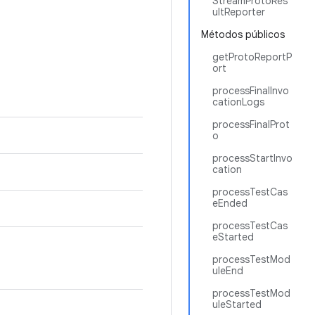
StreamProtoRes
ultReporter
Métodos públicos
getProtoReportP
ort
processFinalInvo
cationLogs
processFinalProt
o
processStartInvo
cation
processTestCas
eEnded
processTestCas
eStarted
processTestMod
uleEnd
processTestMod
uleStarted