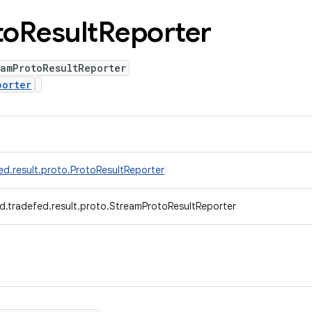
to
Result
Reporter
eamProtoResultReporter
porter
ed.result.proto.ProtoResultReporter
d.tradefed.result.proto.StreamProtoResultReporter