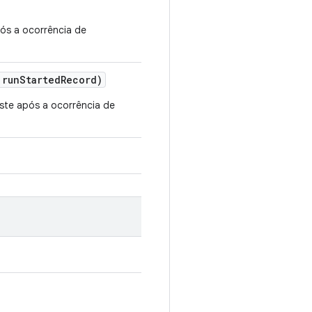
ós a ocorrência de
 run
Started
Record)
ste após a ocorrência de