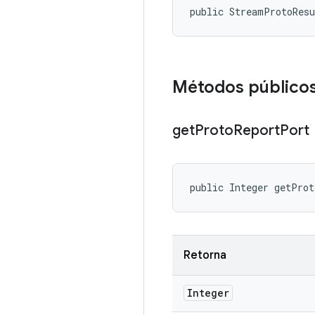
public StreamProtoRes
Métodos público
get
Proto
Report
Port
public Integer getPro
Retorna
Integer