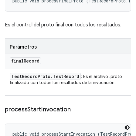
public void processFinalProto (TestRecordProto.Tes
Es el control del proto final con todos los resultados.
Parámetros
final
Record
Test
Record
Proto
.
Test
Record
: Es el archivo .proto
finalizado con todos los resultados de la invocación.
process
Start
Invocation
public void processStartInvocation (TestRecordProto