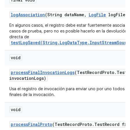
log
Association
(String data
Name
,
Log
File
log
File)
En algunos casos, el registro debe estar fuertemente asociado
casos de prueba, pero no es posible hacerlo en la devolución 
directa de
testLogSaved(String,LogDataType,InputStreamSourc
void
process
Final
Invocation
Logs
(Test
Record
Proto
.
Test
R
invocation
Logs)
Usa el registro de invocación para enviar uno por uno todos lo
finales de la invocación.
void
process
Final
Proto
(Test
Record
Proto
.
Test
Record fin