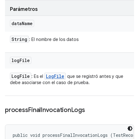
Parámetros
data
Name
String
: El nombre de los datos
log
File
Log
File
Log
File
: Es el
que se registró antes y que
debe asociarse con el caso de prueba.
process
Final
Invocation
Logs
public void processFinalInvocationLogs (TestRecord