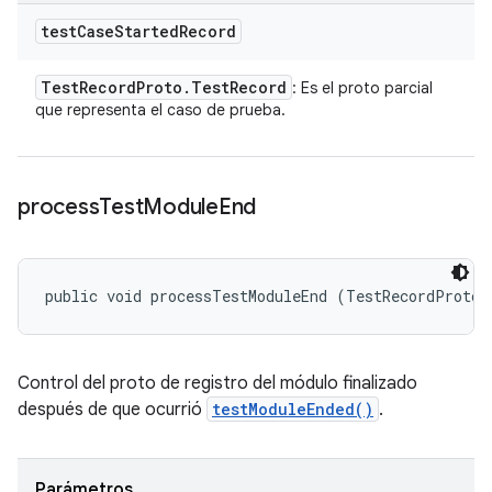
test
Case
Started
Record
Test
Record
Proto
.
Test
Record
: Es el proto parcial
que representa el caso de prueba.
process
Test
Module
End
public void processTestModuleEnd (TestRecordProto.
Control del proto de registro del módulo finalizado
después de que ocurrió
testModuleEnded()
.
Parámetros