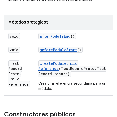
Métodos protegidos
void
after
Module
End
()
void
before
Module
Start
()
Test
create
Module
Child
Record
Reference
(Test
Record
Proto
.
Test
Proto
.
Record record)
Child
Crea una referencia secundaria para un
Reference
módulo.
Constructores públicos