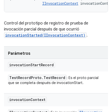
IInvocationContext
 invocationConte
Control del prototipo de registro de prueba de
invocación parcial después de que ocurrió
invocationStarted(IInvocationContext)
.
Parámetros
invocation
Start
Record
Test
Record
Proto
.
Test
Record
: Es el proto parcial
que se completa después de invocationStart.
invocation
Context