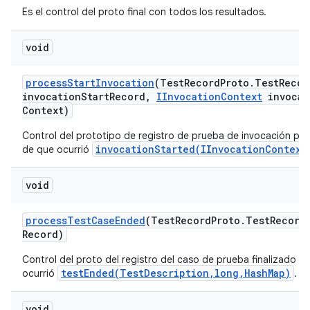
Es el control del proto final con todos los resultados.
void
process
Start
Invocation
(Test
Record
Proto
.
Test
Recor
invocation
Start
Record
,
IInvocation
Context
invocat
Context)
Control del prototipo de registro de prueba de invocación par
invocationStarted(IInvocationContext
de que ocurrió
void
process
Test
Case
Ended
(Test
Record
Proto
.
Test
Record
Record)
Control del proto del registro del caso de prueba finalizado 
testEnded(TestDescription,long,HashMap)
ocurrió
.
void