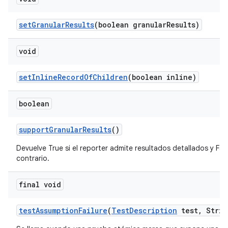
set
Granular
Results
(boolean granular
Results)
void
set
Inline
Record
Of
Children
(boolean inline)
boolean
support
Granular
Results
()
Devuelve True si el reporter admite resultados detallados y Fal
contrario.
final void
test
Assumption
Failure
(
Test
Description
test
,
Strin