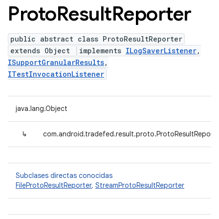
Proto
Result
Reporter
public abstract class ProtoResultReporter
extends Object
implements
ILogSaverListener
,
ISupportGranularResults
,
ITestInvocationListener
java.lang.Object
↳
com.android.tradefed.result.proto.ProtoResultReport
Subclases directas conocidas
FileProtoResultReporter
,
StreamProtoResultReporter