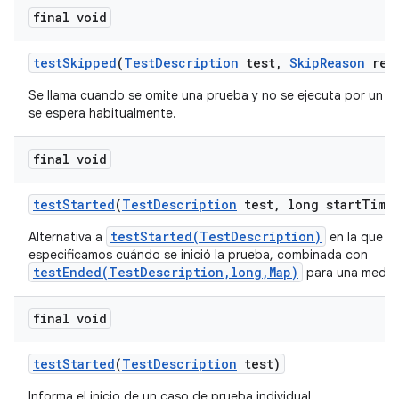
final void
test
Skipped
(
Test
Description
test
,
Skip
Reason
rea
Se llama cuando se omite una prueba y no se ejecuta por un m
se espera habitualmente.
final void
test
Started
(
Test
Description
test
,
long start
Time
testStarted(TestDescription)
Alternativa a
en la que t
especificamos cuándo se inició la prueba, combinada con
testEnded(TestDescription,long,Map)
para una medici
final void
test
Started
(
Test
Description
test)
Informa el inicio de un caso de prueba individual.