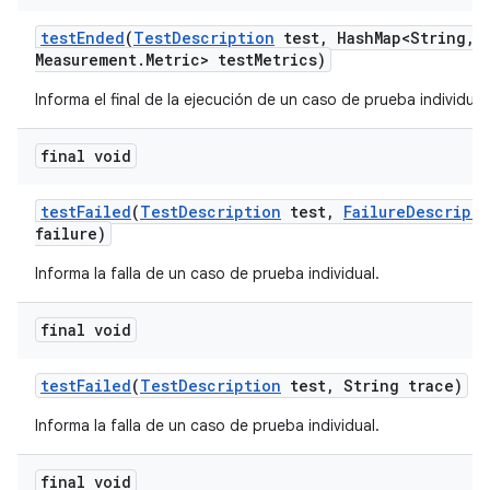
test
Ended
(
Test
Description
test
,
Hash
Map<String
,
M
Measurement
.
Metric> test
Metrics)
Informa el final de la ejecución de un caso de prueba individual
final void
test
Failed
(
Test
Description
test
,
Failure
Descripti
failure)
Informa la falla de un caso de prueba individual.
final void
test
Failed
(
Test
Description
test
,
String trace)
Informa la falla de un caso de prueba individual.
final void