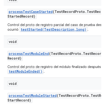
process
Test
Case
Started
(Test
Record
Proto
.
Test
Recor
Started
Record)
Control del proto de registro parcial del caso de prueba desp
testStarted(TestDescription,long)
ocurrió
.
void
process
Test
Module
End
(Test
Record
Proto
.
Test
Record
Record)
Control del proto de registro del módulo finalizado después d
testModuleEnded()
.
void
process
Test
Module
Started
(Test
Record
Proto
.
Test
Rec
Start
Record)