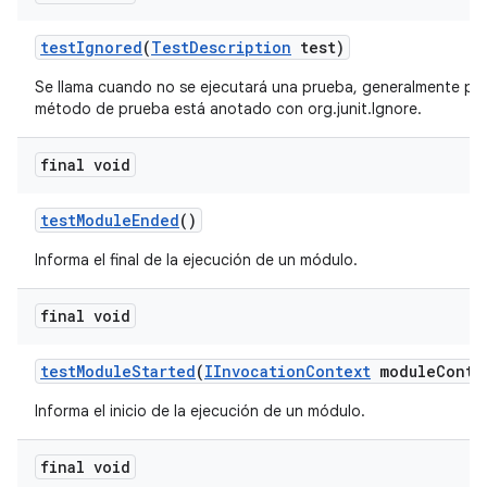
test
Ignored
(
Test
Description
test)
Se llama cuando no se ejecutará una prueba, generalmente po
método de prueba está anotado con org.junit.Ignore.
final void
test
Module
Ended
()
Informa el final de la ejecución de un módulo.
final void
test
Module
Started
(
IInvocation
Context
module
Conte
Informa el inicio de la ejecución de un módulo.
final void