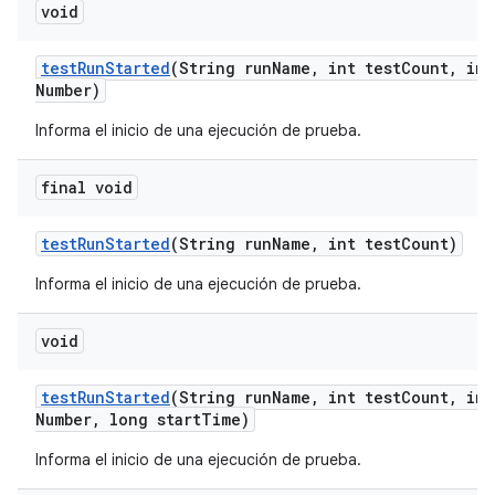
void
test
Run
Started
(String run
Name
,
int test
Count
,
int
Number)
Informa el inicio de una ejecución de prueba.
final void
test
Run
Started
(String run
Name
,
int test
Count)
Informa el inicio de una ejecución de prueba.
void
test
Run
Started
(String run
Name
,
int test
Count
,
int
Number
,
long start
Time)
Informa el inicio de una ejecución de prueba.