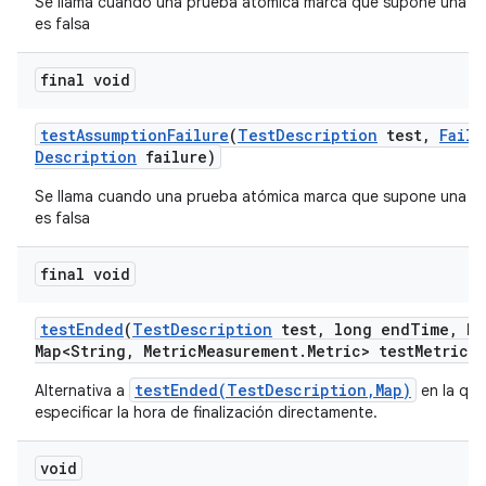
Se llama cuando una prueba atómica marca que supone una c
es falsa
final void
test
Assumption
Failure
(
Test
Description
test
,
Failu
Description
failure)
Se llama cuando una prueba atómica marca que supone una c
es falsa
final void
test
Ended
(
Test
Description
test
,
long end
Time
,
Ha
Map<String
,
Metric
Measurement
.
Metric> test
Metrics)
testEnded(TestDescription,Map)
Alternativa a
en la qu
especificar la hora de finalización directamente.
void