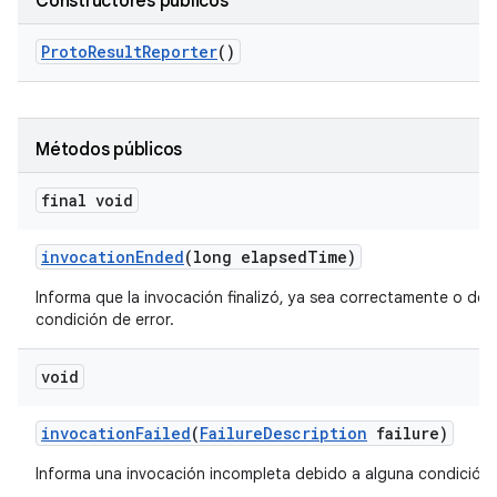
Constructores públicos
Proto
Result
Reporter
()
Métodos públicos
final void
invocation
Ended
(long elapsed
Time)
Informa que la invocación finalizó, ya sea correctamente o deb
condición de error.
void
invocation
Failed
(
Failure
Description
failure)
Informa una invocación incompleta debido a alguna condición d