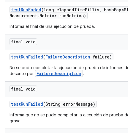
test
Run
Ended
(long elapsed
Time
Millis
,
Hash
Map<Str
Measurement
.
Metric> run
Metrics)
Informa el final de una ejecución de prueba.
final void
test
Run
Failed
(
Failure
Description
failure)
No se pudo completar la ejecución de prueba de informes debi
FailureDescription
descrito por
.
final void
test
Run
Failed
(String error
Message)
Informa que no se pudo completar la ejecución de prueba debi
grave.