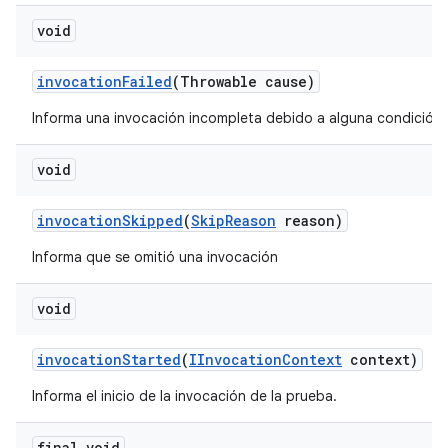
void
invocation
Failed
(Throwable cause)
Informa una invocación incompleta debido a alguna condición d
void
invocation
Skipped
(
Skip
Reason
reason)
Informa que se omitió una invocación
void
invocation
Started
(
IInvocation
Context
context)
Informa el inicio de la invocación de la prueba.
final void