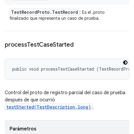
Test
Record
Proto
.
Test
Record
: Es el .proto
finalizado que representa un caso de prueba.
process
Test
Case
Started
public void processTestCaseStarted (TestRecordProt
Control del proto de registro parcial del caso de prueba
después de que ocurrió
testStarted(TestDescription,long)
.
Parámetros