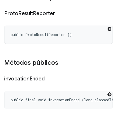
Proto
Result
Reporter
public ProtoResultReporter ()
Métodos públicos
invocation
Ended
public final void invocationEnded (long elapsedTim