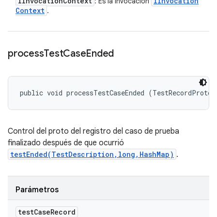
IInvocation
Context
IInvocation
: Es la invocación
Context
.
process
Test
Case
Ended
public void processTestCaseEnded (TestRecordProto.
Control del proto del registro del caso de prueba
finalizado después de que ocurrió
testEnded(TestDescription,long,HashMap)
.
Parámetros
test
Case
Record