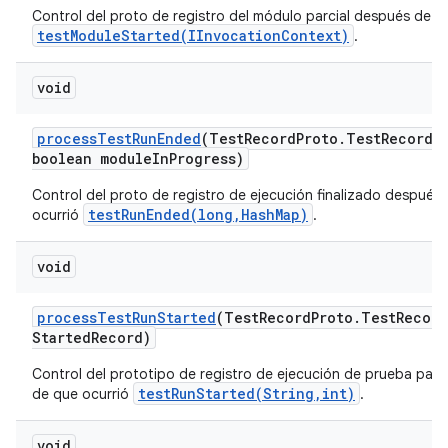
Control del proto de registro del módulo parcial después de q
testModuleStarted(IInvocationContext)
.
void
process
Test
Run
Ended
(Test
Record
Proto
.
Test
Record 
boolean module
In
Progress)
Control del proto de registro de ejecución finalizado después
testRunEnded(long,HashMap)
ocurrió
.
void
process
Test
Run
Started
(Test
Record
Proto
.
Test
Record
Started
Record)
Control del prototipo de registro de ejecución de prueba parc
testRunStarted(String,int)
de que ocurrió
.
void