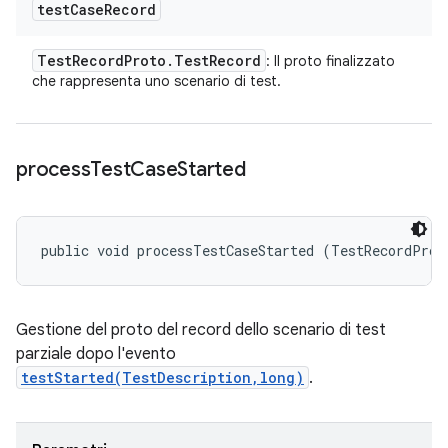
test
Case
Record
Test
Record
Proto
.
Test
Record
: Il proto finalizzato
che rappresenta uno scenario di test.
process
Test
Case
Started
public void processTestCaseStarted (TestRecordProt
Gestione del proto del record dello scenario di test
parziale dopo l'evento
testStarted(TestDescription,long)
.