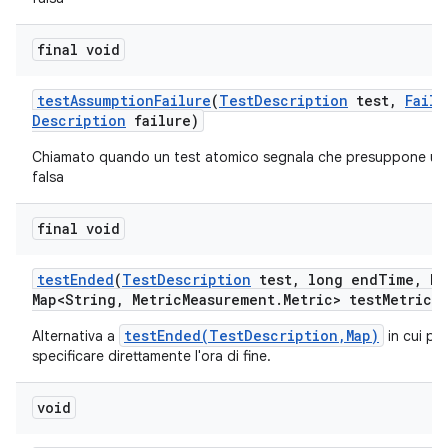
final void
test
Assumption
Failure
(
Test
Description
test
,
Failu
Description
failure)
Chiamato quando un test atomico segnala che presuppone un
falsa
final void
test
Ended
(
Test
Description
test
,
long end
Time
,
Ha
Map<String
,
Metric
Measurement
.
Metric> test
Metrics)
testEnded(TestDescription,Map)
Alternativa a
in cui po
specificare direttamente l'ora di fine.
void