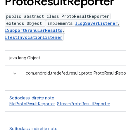
Proto
Result
Reporter
public abstract class ProtoResultReporter
extends Object
implements
ILogSaverListener
,
ISupportGranularResults
,
ITestInvocationListener
java.lang.Object
↳
com.android.tradefed.result.proto.ProtoResultReport
Sottoclassi dirette note
FileProtoResultReporter
,
StreamProtoResultReporter
Sottoclassi indirette note