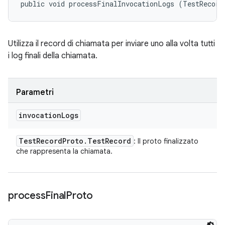
public void processFinalInvocationLogs (TestRecord
Utilizza il record di chiamata per inviare uno alla volta tutti
i log finali della chiamata.
Parametri
invocation
Logs
Test
Record
Proto
.
Test
Record
: Il proto finalizzato
che rappresenta la chiamata.
process
Final
Proto