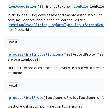
log
Association
(String data
Name
,
Log
File
log
File)
In alcuni casi, il log deve essere fortemente associato a uno sc
test, ma l'opportunità di farlo nel callback diretto
testLogSaved(String,LogDataType,InputStreamSourc
non è possibile.
void
process
Final
Invocation
Logs
(Test
Record
Proto
.
Test
R
invocation
Logs)
Utilizza il record di chiamata per inviare uno alla volta tutti i log 
chiamata.
void
process
Final
Proto
(Test
Record
Proto
.
Test
Record fin
Gestione del prototipo finale con tutti i risultati.