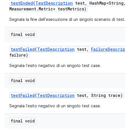
test
Ended
(
Test
Description
test
,
Hash
Map<String
,
M
Measurement
.
Metric> test
Metrics)
Segnala la fine dell'esecuzione di un singolo scenario di test.
final void
test
Failed
(
Test
Description
test
,
Failure
Descripti
failure)
Segnala l'esito negativo di un singolo test case.
final void
test
Failed
(
Test
Description
test
,
String trace)
Segnala l'esito negativo di un singolo test case.
final void