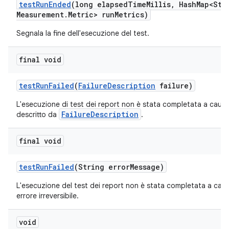
test
Run
Ended
(long elapsed
Time
Millis
,
Hash
Map<Str
Measurement
.
Metric> run
Metrics)
Segnala la fine dell'esecuzione del test.
final void
test
Run
Failed
(
Failure
Description
failure)
L'esecuzione di test dei report non è stata completata a causa
FailureDescription
descritto da
.
final void
test
Run
Failed
(String error
Message)
L'esecuzione del test dei report non è stata completata a caus
errore irreversibile.
void