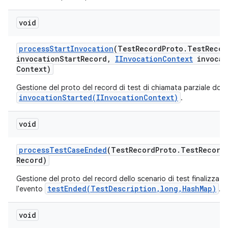
void
process
Start
Invocation
(Test
Record
Proto
.
Test
Recor
invocation
Start
Record
,
IInvocation
Context
invocat
Context)
Gestione del proto del record di test di chiamata parziale dop
invocationStarted(IInvocationContext)
.
void
process
Test
Case
Ended
(Test
Record
Proto
.
Test
Record
Record)
Gestione del proto del record dello scenario di test finalizzat
testEnded(TestDescription,long,HashMap)
l'evento
.
void