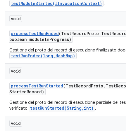
testModuleStarted(IInvocationContext)
.
void
process
Test
Run
Ended
(Test
Record
Proto
.
Test
Record 
boolean module
In
Progress)
Gestione del proto del record di esecuzione finalizzato dopo l
testRunEnded(long,HashMap)
.
void
process
Test
Run
Started
(Test
Record
Proto
.
Test
Record
Started
Record)
Gestione del proto del record di esecuzione parziale del test 
testRunStarted(String,int)
verificato
.
void