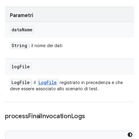
Parametri
data
Name
String
: il nome dei dati
log
File
Log
File
Log
File
: il
registrato in precedenza e che
deve essere associato allo scenario di test.
process
Final
Invocation
Logs