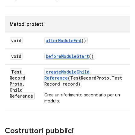
Metodi protetti
void
after
Module
End
()
void
before
Module
Start
()
Test
create
Module
Child
Record
Reference
(Test
Record
Proto
.
Test
Proto
.
Record record)
Child
Crea un riferimento secondario per un
Reference
modulo.
Costruttori pubblici