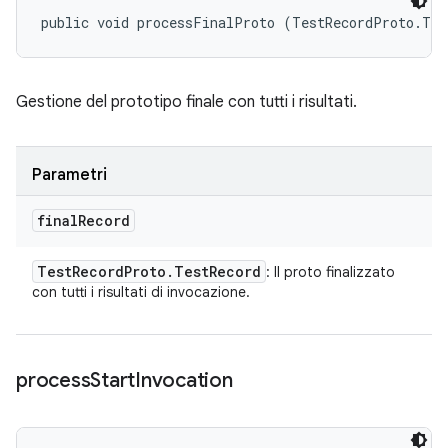
public void processFinalProto (TestRecordProto.Tes
Gestione del prototipo finale con tutti i risultati.
Parametri
final
Record
Test
Record
Proto
.
Test
Record
: Il proto finalizzato
con tutti i risultati di invocazione.
process
Start
Invocation