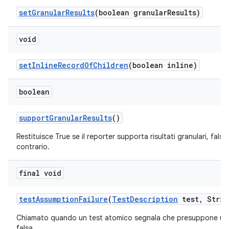
set
Granular
Results
(boolean granular
Results)
void
set
Inline
Record
Of
Children
(boolean inline)
boolean
support
Granular
Results
()
Restituisce True se il reporter supporta risultati granulari, false
contrario.
final void
test
Assumption
Failure
(
Test
Description
test
,
Strin
Chiamato quando un test atomico segnala che presuppone un
falsa