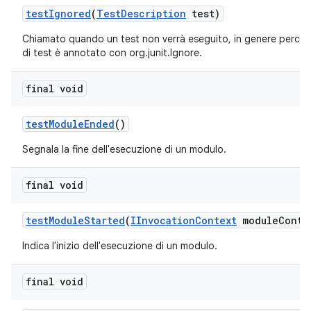
test
Ignored
(
Test
Description
test)
Chiamato quando un test non verrà eseguito, in genere perch
di test è annotato con org.junit.Ignore.
final void
test
Module
Ended
()
Segnala la fine dell'esecuzione di un modulo.
final void
test
Module
Started
(
IInvocation
Context
module
Conte
Indica l'inizio dell'esecuzione di un modulo.
final void