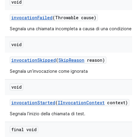
void
invocation
Failed
(Throwable cause)
Segnala una chiamata incompleta a causa di una condizione di 
void
invocation
Skipped
(
Skip
Reason
reason)
Segnala un'invocazione come ignorata
void
invocation
Started
(
IInvocation
Context
context)
Segnala l'inizio della chiamata di test.
final void