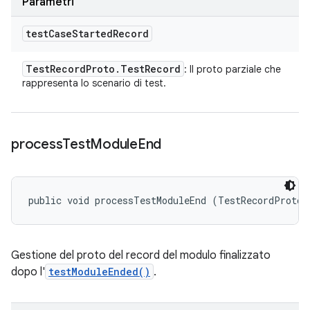
Parametri
test
Case
Started
Record
Test
Record
Proto
.
Test
Record
: Il proto parziale che
rappresenta lo scenario di test.
process
Test
Module
End
public void processTestModuleEnd (TestRecordProto.
Gestione del proto del record del modulo finalizzato
dopo l'
testModuleEnded()
.