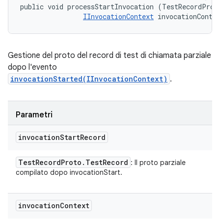
public void processStartInvocation (TestRecordProto
IInvocationContext
 invocationConte
Gestione del proto del record di test di chiamata parziale
dopo l'evento
invocationStarted(IInvocationContext)
.
Parametri
invocation
Start
Record
Test
Record
Proto
.
Test
Record
: Il proto parziale
compilato dopo invocationStart.
invocation
Context