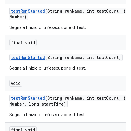
test
Run
Started
(String run
Name
,
int test
Count
,
int
Number)
Segnala l'inizio di un'esecuzione di test.
final void
test
Run
Started
(String run
Name
,
int test
Count)
Segnala l'inizio di un'esecuzione di test.
void
test
Run
Started
(String run
Name
,
int test
Count
,
int
Number
,
long start
Time)
Segnala l'inizio di un'esecuzione di test.
final void