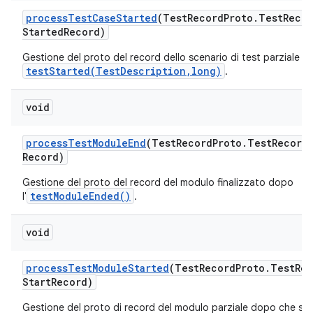
process
Test
Case
Started
(Test
Record
Proto
.
Test
Recor
Started
Record)
Gestione del proto del record dello scenario di test parziale d
testStarted(TestDescription,long)
.
void
process
Test
Module
End
(Test
Record
Proto
.
Test
Record
Record)
Gestione del proto del record del modulo finalizzato dopo
testModuleEnded()
l'
.
void
process
Test
Module
Started
(Test
Record
Proto
.
Test
Rec
Start
Record)
Gestione del proto di record del modulo parziale dopo che si è