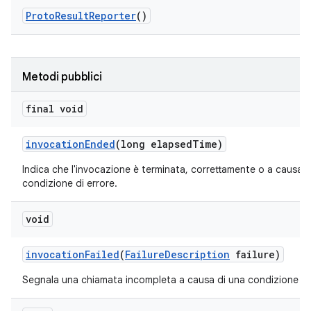
Proto
Result
Reporter
()
Metodi pubblici
final void
invocation
Ended
(long elapsed
Time)
Indica che l'invocazione è terminata, correttamente o a causa d
condizione di errore.
void
invocation
Failed
(
Failure
Description
failure)
Segnala una chiamata incompleta a causa di una condizione di 