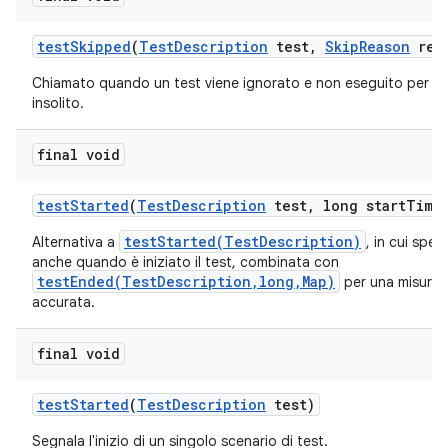
test
Skipped
(
Test
Description
test
,
Skip
Reason
rea
Chiamato quando un test viene ignorato e non eseguito per u
insolito.
final void
test
Started
(
Test
Description
test
,
long start
Time
testStarted(TestDescription)
Alternativa a
, in cui spec
anche quando è iniziato il test, combinata con
testEnded(TestDescription,long,Map)
per una misuraz
accurata.
final void
test
Started
(
Test
Description
test)
Segnala l'inizio di un singolo scenario di test.