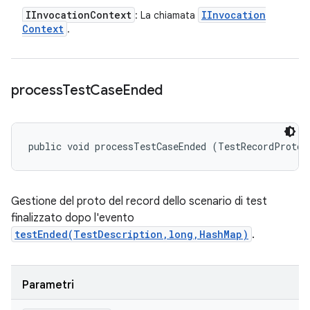
IInvocation
Context
IInvocation
: La chiamata
Context
.
process
Test
Case
Ended
public void processTestCaseEnded (TestRecordProto.
Gestione del proto del record dello scenario di test
finalizzato dopo l'evento
testEnded(TestDescription,long,HashMap)
.
Parametri