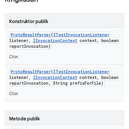
Konstruktor publik
Proto
Result
Parser
(
ITest
Invocation
Listener
listener
,
IInvocation
Context
context
,
boolean
report
Invocation)
Ctor.
Proto
Result
Parser
(
ITest
Invocation
Listener
listener
,
IInvocation
Context
context
,
boolean
report
Invocation
,
String prefix
For
File)
Ctor.
Metode publik