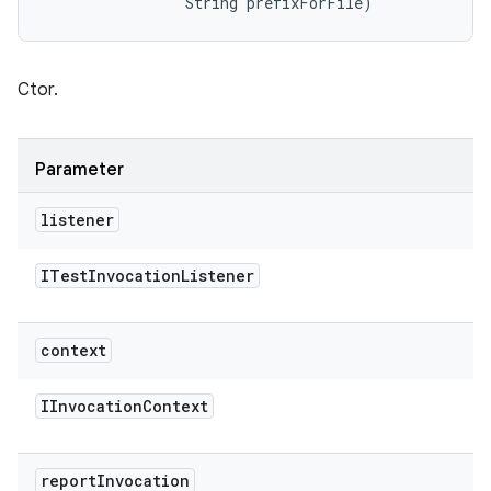
                String prefixForFile)
Ctor.
Parameter
listener
ITest
Invocation
Listener
context
IInvocation
Context
report
Invocation