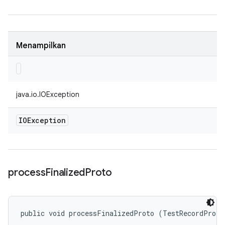
Menampilkan
java.io.IOException
IOException
process
Finalized
Proto
public void processFinalizedProto (TestRecordProto