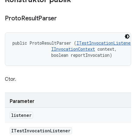
Proto
Result
Parser
public ProtoResultParser (
ITestInvocationListener
 
IInvocationContext
 context, 

                boolean reportInvocation)
Ctor.
Parameter
listener
ITest
Invocation
Listener