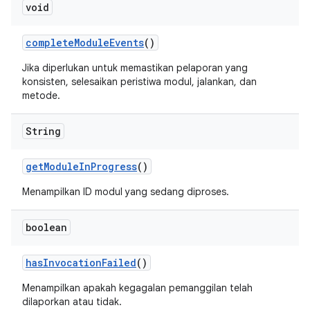
void
complete
Module
Events
()
Jika diperlukan untuk memastikan pelaporan yang
konsisten, selesaikan peristiwa modul, jalankan, dan
metode.
String
get
Module
In
Progress
()
Menampilkan ID modul yang sedang diproses.
boolean
has
Invocation
Failed
()
Menampilkan apakah kegagalan pemanggilan telah
dilaporkan atau tidak.