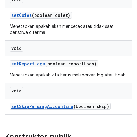
set
Quiet
(boolean quiet)
Menetapkan apakah akan mencetak atau tidak saat
peristiwa diterima.
void
set
Report
Logs
(boolean report
Logs)
Menetapkan apakah kita harus melaporkan log atau tidak.
void
set
Skip
Parsing
Accounting
(boolean skip)
Konstruktor publik