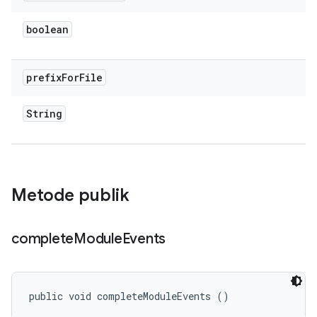
boolean
prefix
For
File
String
Metode publik
complete
Module
Events
public void completeModuleEvents ()