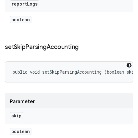
report
Logs
boolean
set
Skip
Parsing
Accounting
public void setSkipParsingAccounting (boolean skip
Parameter
skip
boolean