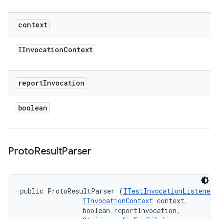
context
IInvocation
Context
report
Invocation
boolean
Proto
Result
Parser
public ProtoResultParser (
ITestInvocationListener
 
IInvocationContext
 context, 

                boolean reportInvocation, 
