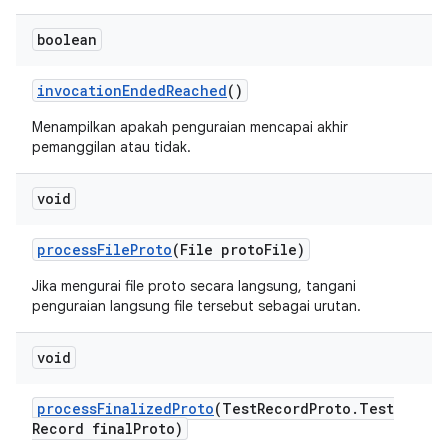
boolean
invocation
Ended
Reached
()
Menampilkan apakah penguraian mencapai akhir
pemanggilan atau tidak.
void
process
File
Proto
(File proto
File)
Jika mengurai file proto secara langsung, tangani
penguraian langsung file tersebut sebagai urutan.
void
process
Finalized
Proto
(Test
Record
Proto
.
Test
Record final
Proto)