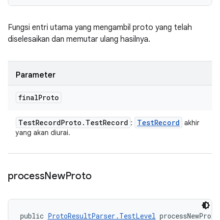
Fungsi entri utama yang mengambil proto yang telah
diselesaikan dan memutar ulang hasilnya.
Parameter
final
Proto
Test
Record
Proto
.
Test
Record
Test
Record
:
akhir
yang akan diurai.
process
New
Proto
public 
ProtoResultParser.TestLevel
 processNewProto