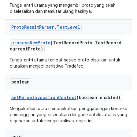
Fungsi entri utama yang mengambil proto yang telah
diselesaikan dan memutar ulang hasilnya.
Proto
Result
Parser
.
Test
Level
process
New
Proto
(Test
Record
Proto
.
Test
Record
current
Proto)
Fungsi entri utama tempat setiap proto disajikan untuk
diuraikan menjadi peristiwa Tradefed.
boolean
set
Merge
Invocation
Context
(boolean enabled)
Mengaktifkan atau menonaktifkan penggabungan konteks
pemanggilan yang diserialkan dengan konteks utama yang
digunakan untuk menginisialisasi objek ini.
void