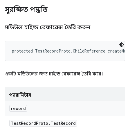
সুরক্ষিত পদ্ধতি
মডিউল চাইল্ড রেফারেন্স তৈরি করুন
protected TestRecordProto.ChildReference createMod
একটি মডিউলের জন্য চাইল্ড রেফারেন্স তৈরি করে।
প্যারামিটার
record
Test
Record
Proto
.
Test
Record