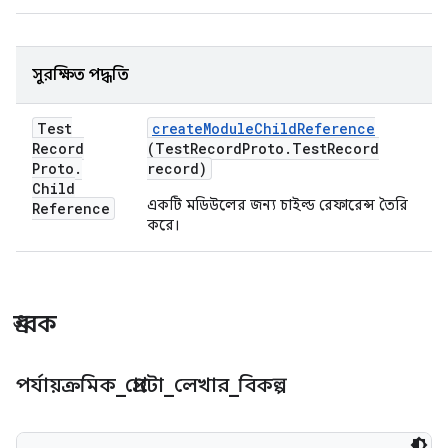
সুরক্ষিত পদ্ধতি
Test
create
Module
Child
Reference
Record
(Test
Record
Proto
.
Test
Record
Proto
.
record)
Child
একটি মডিউলের জন্য চাইল্ড রেফারেন্স তৈরি
Reference
করে।
ধ্রুবক
পর্যায়ক্রমিক
_
প্রোটো
_
লেখার
_
বিকল্প