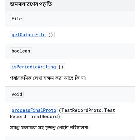
জনসাধারণের পদ্ধতি
File
get
Output
File
()
boolean
is
Periodic
Writing
()
পর্যায়ক্রমিক লেখা সক্ষম করা আছে কি না।
void
process
Final
Proto
(Test
Record
Proto
.
Test
Record final
Record)
সমস্ত ফলাফল সহ চূড়ান্ত প্রোটো পরিচালনা।