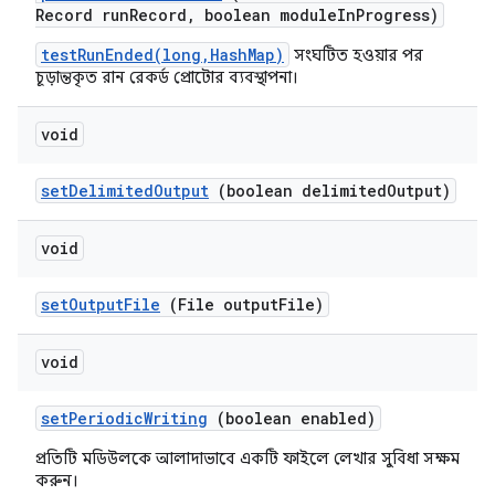
Record run
Record
,
boolean module
In
Progress)
testRunEnded(long,HashMap)
সংঘটিত হওয়ার পর
চূড়ান্তকৃত রান রেকর্ড প্রোটোর ব্যবস্থাপনা।
void
set
Delimited
Output
(boolean delimited
Output)
void
set
Output
File
(File output
File)
void
set
Periodic
Writing
(boolean enabled)
প্রতিটি মডিউলকে আলাদাভাবে একটি ফাইলে লেখার সুবিধা সক্ষম
করুন।