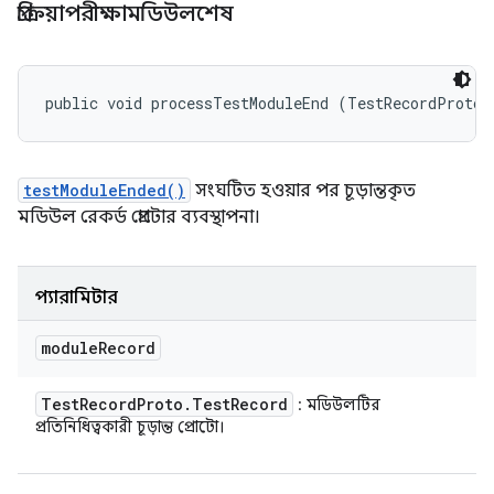
প্রক্রিয়াপরীক্ষামডিউলশেষ
public void processTestModuleEnd (TestRecordProto.
testModuleEnded()
সংঘটিত হওয়ার পর চূড়ান্তকৃত
মডিউল রেকর্ড প্রোটোর ব্যবস্থাপনা।
প্যারামিটার
module
Record
Test
Record
Proto
.
Test
Record
: মডিউলটির
প্রতিনিধিত্বকারী চূড়ান্ত প্রোটো।