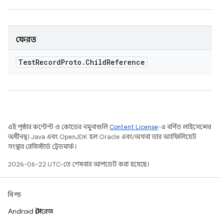
ফেরত
Test
Record
Proto
.
Child
Reference
এই পৃষ্ঠার কন্টেন্ট ও কোডের নমুনাগুলি
Content License
-এ বর্ণিত লাইসেন্সের
অধীনস্থ। Java এবং OpenJDK হল Oracle এবং/অথবা তার অ্যাফিলিয়েট
সংস্থার রেজিস্টার্ড ট্রেডমার্ক।
2026-06-22 UTC-তে শেষবার আপডেট করা হয়েছে।
বিল্ড
Android স্টোরেজ