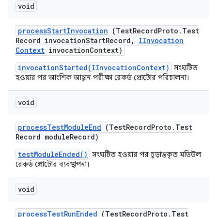
void
process
Start
Invocation
(Test
Record
Proto
.
Test
Record invocation
Start
Record
,
IInvocation
Context
invocation
Context)
invocationStarted(IInvocationContext)
সংঘটিত
হওয়ার পর আংশিক আহ্বান পরীক্ষা রেকর্ড প্রোটোর পরিচালনা।
void
process
Test
Module
End
(Test
Record
Proto
.
Test
Record module
Record)
testModuleEnded()
সংঘটিত হওয়ার পর চূড়ান্তকৃত মডিউল
রেকর্ড প্রোটোর ব্যবস্থাপনা।
void
process
Test
Run
Ended
(Test
Record
Proto
.
Test