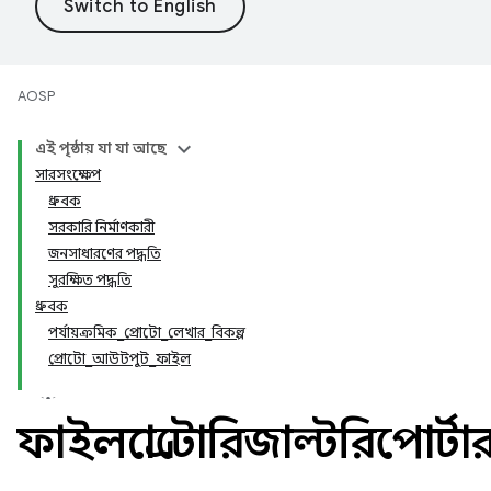
AOSP
এই পৃষ্ঠায় যা যা আছে
সারসংক্ষেপ
ধ্রুবক
সরকারি নির্মাণকারী
জনসাধারণের পদ্ধতি
সুরক্ষিত পদ্ধতি
ধ্রুবক
পর্যায়ক্রমিক_প্রোটো_লেখার_বিকল্প
প্রোটো_আউটপুট_ফাইল
ফাইলপ্রোটোরিজাল্টরিপোর্টা