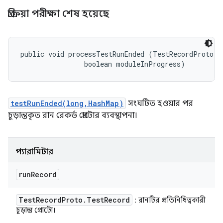
প্রক্রিয়া পরীক্ষা শেষ হয়েছে
public void processTestRunEnded (TestRecordProto.Te
                boolean moduleInProgress)
testRunEnded(long,HashMap)
সংঘটিত হওয়ার পর
চূড়ান্তকৃত রান রেকর্ড প্রোটোর ব্যবস্থাপনা।
প্যারামিটার
run
Record
Test
Record
Proto
.
Test
Record
: রানটির প্রতিনিধিত্বকারী
চূড়ান্ত প্রোটো।