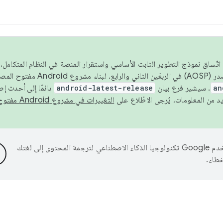
 عام 2026، ولضمان اتّساق نموذج التطوير الثابت الأساسي واستقرار المنصة في النظام المت
an
. سيشير فرع بيان
android-latest-release
دائمًا إلى أحدث إ
التغييرات في مشروع Android مفتوح المصدر
تستخدم Google تكنولوجيا الذكاء الاصطناعي لترجمة المحتوى إلى لغتك
خطاء.