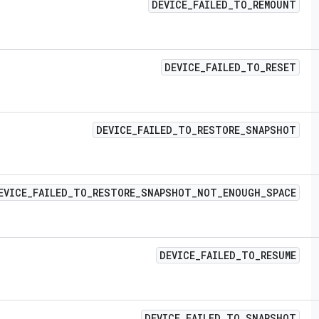
DEVICE
_
FAILED
_
TO
_
REMOUNT
DEVICE
_
FAILED
_
TO
_
RESET
DEVICE
_
FAILED
_
TO
_
RESTORE
_
SNAPSHOT
EVICE
_
FAILED
_
TO
_
RESTORE
_
SNAPSHOT
_
NOT
_
ENOUGH
_
SPACE
DEVICE
_
FAILED
_
TO
_
RESUME
DEVICE
_
FAILED
_
TO
_
SNAPSHOT