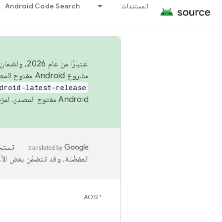
المستندات
Android Code Search
اعتبارًا من
مشروع Android مفتوح المصدر (AOSP) في الربعَين الثاني والرابع. لبناء مشروع Android مفتوح المصدر والمساهمة فيه، استخدِم
droid-latest-release
Android مفتوح المصدر. لمزيد من المعلومات، يُرجى الاطّلاع على
المفضّلة، وقد تتضمّن بعض الأ
AOSP