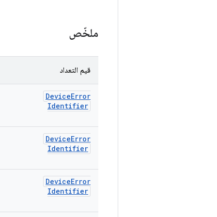
ملخّص
قيم التعداد
Device
Error
Identifier
Device
Error
Identifier
Device
Error
Identifier