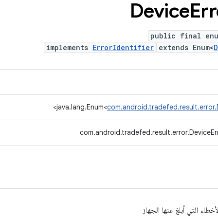
Device
Err
public final enu
implements
ErrorIdentifier
extends Enum<
D
>
java.lang.Enum<
com.android.tradefed.result.error.
com.android.tradefed.result.error.DeviceErr
خطاء التي أبلغ عنها الجهاز