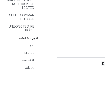
MAINLINE_MODUL
E_ROLLBACK_DE
TECTED
SHELL_COMMAN
D_ERROR
UNEXPECTED_RE
BOOT
الإجراءات العامة
رمز
status
valueOf
D
values