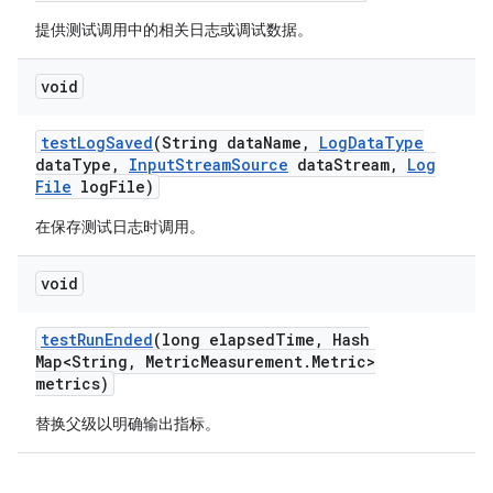
提供测试调用中的相关日志或调试数据。
void
test
Log
Saved
(String data
Name
,
Log
Data
Type
data
Type
,
Input
Stream
Source
data
Stream
,
Log
File
log
File)
在保存测试日志时调用。
void
test
Run
Ended
(long elapsed
Time
,
Hash
Map<String
,
Metric
Measurement
.
Metric>
metrics)
替换父级以明确输出指标。