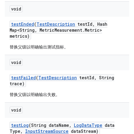
void
test
Ended
(
Test
Description
test
Id
,
Hash
Map<String
,
Metric
Measurement
.
Metric>
metrics)
替换父级以明确输出测试指标。
void
test
Failed
(
Test
Description
test
Id
,
String
trace)
替换父级以明确输出失败。
void
test
Log
(String data
Name
,
Log
Data
Type
data
Type
,
Input
Stream
Source
data
Stream)