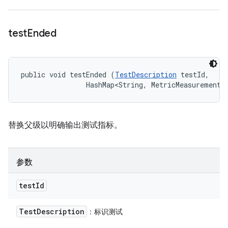
test
Ended
public void testEnded (
TestDescription
 testId, 

                HashMap<String, MetricMeasurement.
替换父级以明确输出测试指标。
参数
test
Id
Test
Description
：标识测试