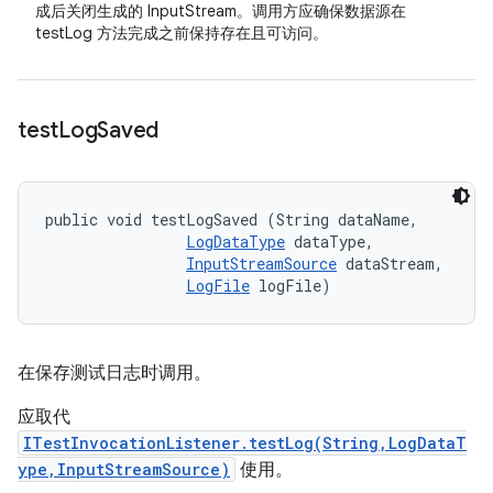
成后关闭生成的 InputStream。调用方应确保数据源在
testLog 方法完成之前保持存在且可访问。
test
Log
Saved
public void testLogSaved (String dataName, 

LogDataType
 dataType, 

InputStreamSource
 dataStream, 

LogFile
 logFile)
在保存测试日志时调用。
应取代
ITestInvocationListener.testLog(String,LogDataT
ype,InputStreamSource)
使用。