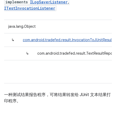
implements
ILogSaverListener
,
ITestInvocationListener
java.lang.Object
↳
com.android.tradefed.result.InvocationToJUnitResultF
↳
com.android.tradefed.result.TextResultReport
一种测试结果报告程序，可将结果转发给 JUnit 文本结果打
印程序。