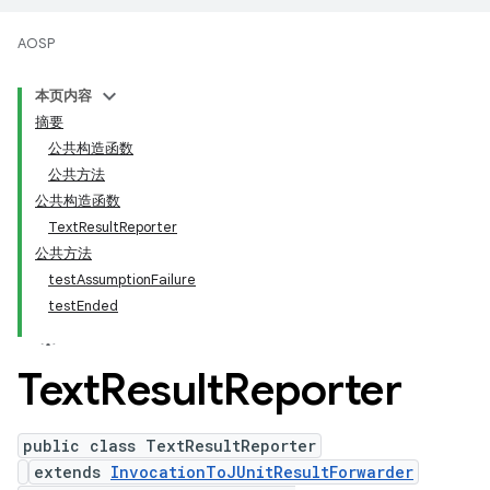
AOSP
本页内容
摘要
公共构造函数
公共方法
公共构造函数
TextResultReporter
公共方法
testAssumptionFailure
testEnded
Text
Result
Reporter
public class TextResultReporter
extends
InvocationToJUnitResultForwarder