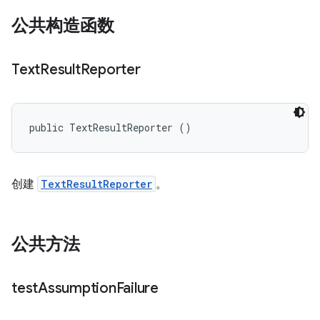
公共构造函数
Text
Result
Reporter
public TextResultReporter ()
创建
TextResultReporter
。
公共方法
test
Assumption
Failure