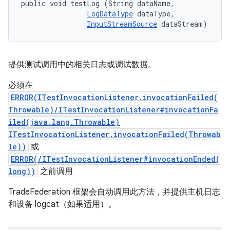
public void testLog (String dataName, 

LogDataType
 dataType, 

InputStreamSource
 dataStream)
提供测试调用中的相关日志或调试数据。
必须在
ERROR(ITestInvocationListener.invocationFailed(
Throwable)/ITestInvocationListener#invocationFa
iled(java.lang.Throwable)
ITestInvocationListener.invocationFailed(Throwab
le))
或
ERROR(/ITestInvocationListener#invocationEnded(
long))
之前调用
TradeFederation 框架会自动调用此方法，并提供主机日志
和设备 logcat（如果适用）。