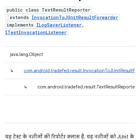
public class TextResultReporter
extends
InvocationToJUnitResultForwarder
implements
ILogSaverListener
,
ITestInvocationListener
java.lang.Object
↳
com.android.tradefed.result.InvocationToJUnitResultFo
↳
com.android.tradefed.result.TextResultReporter
यह टेस्ट के नतीजों की रिपोर्टर क्लास है. यह नतीजों को JUnit के