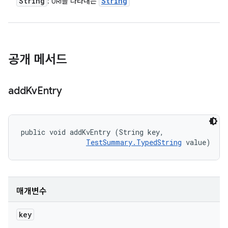
String
String
: URI를 나타내는
공개 메서드
add
Kv
Entry
public void addKvEntry (String key, 

TestSummary.TypedString
 value)
매개변수
key