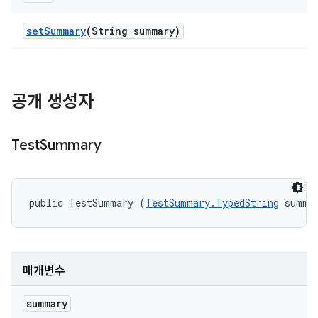
set
Summary
(String summary)
공개 생성자
Test
Summary
public TestSummary (
TestSummary.TypedString
 summa
매개변수
summary