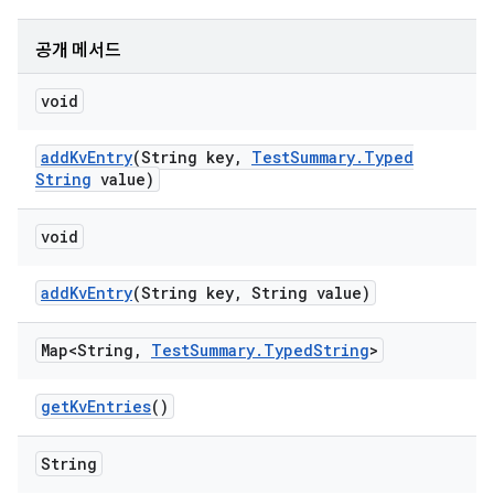
공개 메서드
void
add
Kv
Entry
(String key
,
Test
Summary
.
Typed
String
value)
void
add
Kv
Entry
(String key
,
String value)
Map<String
,
Test
Summary
.
Typed
String
>
get
Kv
Entries
()
String