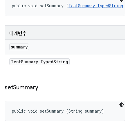
public void setSummary (
TestSummary.TypedString
 s
매개변수
summary
Test
Summary
.
Typed
String
set
Summary
public void setSummary (String summary)