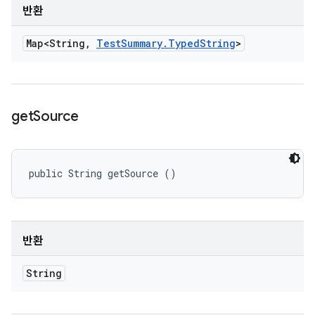
반환
Map<String
,
Test
Summary
.
Typed
String
>
get
Source
public String getSource ()
반환
String