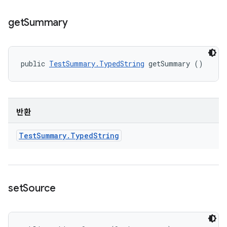
get
Summary
public 
TestSummary.TypedString
 getSummary ()
반환
Test
Summary
.
Typed
String
set
Source