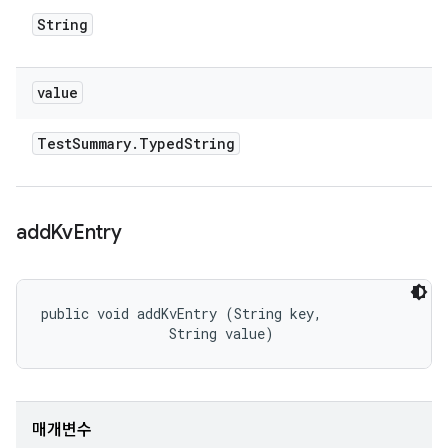
String
value
Test
Summary
.
Typed
String
add
Kv
Entry
public void addKvEntry (String key, 

                String value)
매개변수