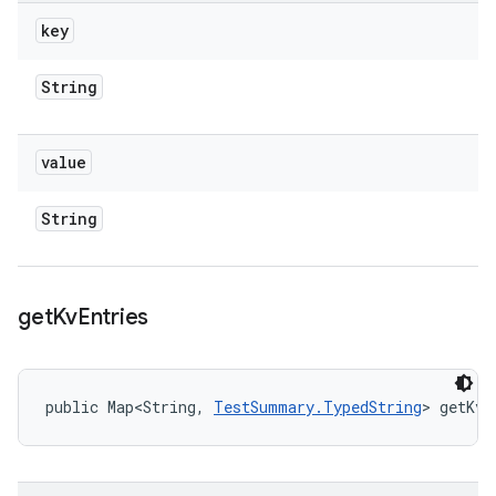
key
String
value
String
get
Kv
Entries
public Map<String, 
TestSummary.TypedString
> getKvE