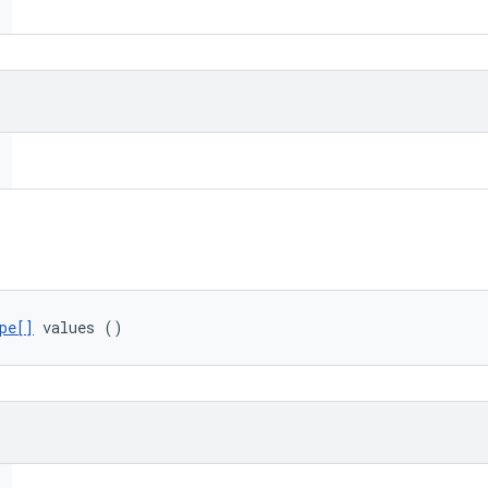
pe[]
 values ()