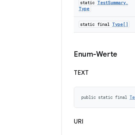
static
Test
Summary
.
Type
static final
Type[]
Enum-Werte
TEXT
public static final 
Te
URI