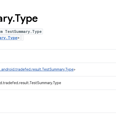
ry
.
Type
um TestSummary.Type
ary.Type
>
.android.tradefed.result.TestSummary.Type
>
d.tradefed.result.TestSummary.Type