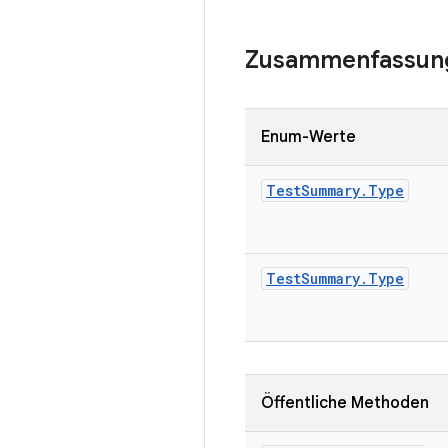
Zusammenfassun
Enum-Werte
Test
Summary
.
Type
Test
Summary
.
Type
Öffentliche Methoden