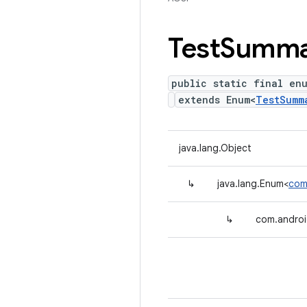
Test
Summa
public static final en
extends Enum<
TestSumm
java.lang.Object
↳
java.lang.Enum<
com
↳
com.androi