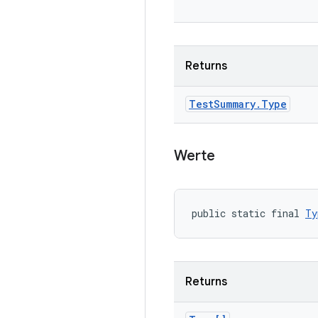
Returns
Test
Summary
.
Type
Werte
public static final 
Ty
Returns