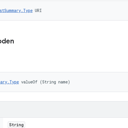
stSummary.Type
 URI
oden
ary.Type
 valueOf (String name)
String