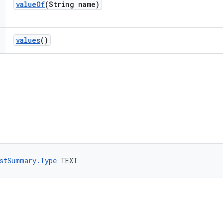
value
Of
(String name)
values
()
stSummary.Type
 TEXT