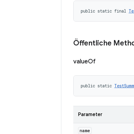
public static final 
Te
Öffentliche Meth
value
Of
public static 
TestSumm
Parameter
name