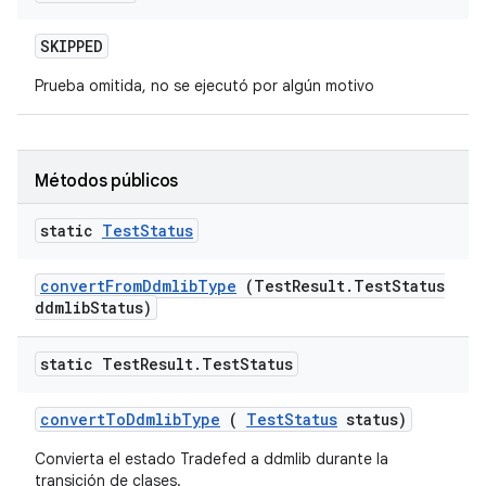
SKIPPED
Prueba omitida, no se ejecutó por algún motivo
Métodos públicos
static
Test
Status
convert
From
Ddmlib
Type
(Test
Result
.
Test
Status
ddmlib
Status)
static Test
Result
.
Test
Status
convert
To
Ddmlib
Type
(
Test
Status
status)
Convierta el estado Tradefed a ddmlib durante la
transición de clases.