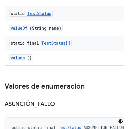
static
Test
Status
value
Of
(String name)
static final
Test
Status[]
values
()
Valores de enumeración
ASUNCIÓN
_
FALLO
public static final 
TestStatus
 ASSUMPTION_FAILURE