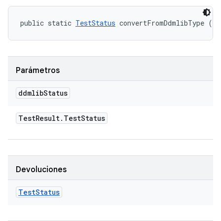
public static 
TestStatus
 convertFromDdmlibType (Te
Parámetros
ddmlib
Status
Test
Result
.
Test
Status
Devoluciones
Test
Status