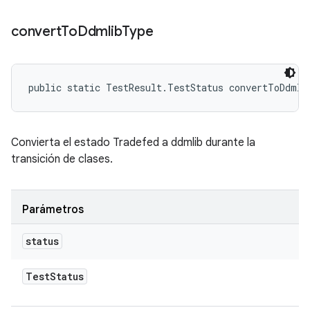
convert
To
Ddmlib
Type
public static TestResult.TestStatus convertToDdmli
Convierta el estado Tradefed a ddmlib durante la
transición de clases.
Parámetros
status
Test
Status