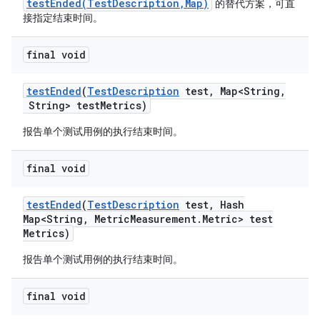
testEnded(TestDescription,Map)
的替代方案，可直
接指定结束时间。
final void
test
Ended
(
Test
Description
test
,
Map<String
,
String> test
Metrics)
报告单个测试用例的执行结束时间。
final void
test
Ended
(
Test
Description
test
,
Hash
Map<String
,
Metric
Measurement
.
Metric> test
Metrics)
报告单个测试用例的执行结束时间。
final void