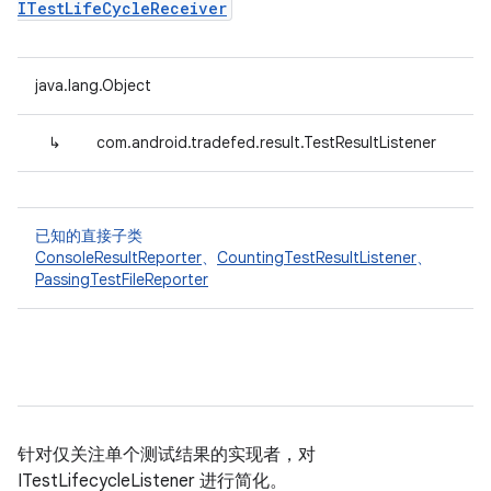
ITestLifeCycleReceiver
java.lang.Object
↳
com.android.tradefed.result.TestResultListener
已知的直接子类
ConsoleResultReporter
、
CountingTestResultListener
、
PassingTestFileReporter
针对仅关注单个测试结果的实现者，对
ITestLifecycleListener 进行简化。