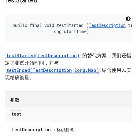
test
Started
public final void testStarted (
TestDescription
 test
                long startTime)
testStarted(TestDescription)
的替代方案，我们还指
定了测试开始时间，并与
testEnded(TestDescription,long,Map)
结合使用以实
现精确衡量。
参数
test
Test
Description
：标识测试