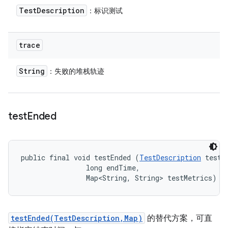
Test
Description
：标识测试
trace
String
：失败的堆栈轨迹
test
Ended
public final void testEnded (
TestDescription
 test, 
                long endTime, 

                Map<String, String> testMetrics)
testEnded(TestDescription,Map)
的替代方案，可直