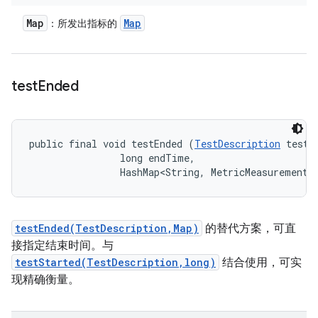
Map
Map
：所发出指标的
test
Ended
public final void testEnded (
TestDescription
 test, 
                long endTime, 

                HashMap<String, MetricMeasurement.
testEnded(TestDescription,Map)
的替代方案，可直
接指定结束时间。与
testStarted(TestDescription,long)
结合使用，可实
现精确衡量。