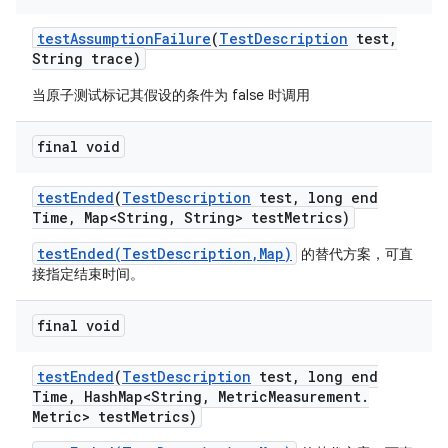
test
Assumption
Failure
(
Test
Description
test
,
String trace)
当原子测试标记其假设的条件为 false 时调用
final void
test
Ended
(
Test
Description
test
,
long end
Time
,
Map<String
,
String> test
Metrics)
testEnded(TestDescription,Map)
的替代方案，可直
接指定结束时间。
final void
test
Ended
(
Test
Description
test
,
long end
Time
,
Hash
Map<String
,
Metric
Measurement
.
Metric> test
Metrics)