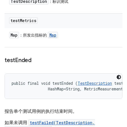
Test
Description
：标识测试
test
Metrics
Map
Map
：所发出指标的
test
Ended
public final void testEnded (
TestDescription
 test, 
                HashMap<String, MetricMeasurement.
报告单个测试用例的执行结束时间。
如果未调用
testFailed(TestDescription,