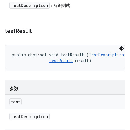
Test
Description
：标识测试
test
Result
public abstract void testResult (
TestDescription
 te
TestResult
 result)
参数
test
Test
Description