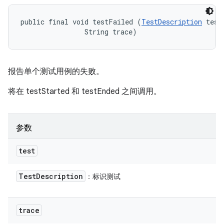
public final void testFailed (
TestDescription
 test,
                String trace)
报告单个测试用例的失败。
将在 testStarted 和 testEnded 之间调用。
参数
test
Test
Description
：标识测试
trace