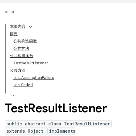
AOSP
本页内容
摘要
公共构造函数
公共方法
公共构造函数
TestResultListener
公共方法
testAssumptionFailure
testEnded
Test
Result
Listener
public abstract class TestResultListener
extends Object
implements