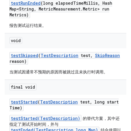
test
Run
Ended
(long elapsed
Time
Millis
,
Hash
Map<String
,
Metric
Measurement
.
Metric> run
Metrics)
报告测试运行结束。
void
test
Skipped
(
Test
Description
test
,
Skip
Reason
reason)
当测试因通常不预期的原因而被跳过且未执行时调用。
final void
test
Started
(
Test
Description
test
,
long start
Time)
testStarted(TestDescription)
的替代方案，其中还
指定了测试开始时间，并与
testEnded(TestDescription,long,Map)
结合使用以