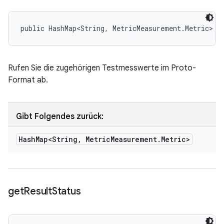
public HashMap<String, MetricMeasurement.Metric> g
Rufen Sie die zugehörigen Testmesswerte im Proto-
Format ab.
Gibt Folgendes zurück:
Hash
Map<String
,
Metric
Measurement
.
Metric>
get
Result
Status