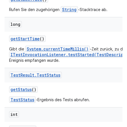
String
Rufen Sie den zugehörigen
-Stacktrace ab.
long
get
Start
Time
()
System.currentTimeMillis()
Gibt die
-Zeit zurück, zu der
ITestInvocationListener.testStarted(TestDescript
Ereignis empfangen wurde.
Test
Result
.
Test
Status
get
Status
()
TestStatus
-Ergebnis des Tests abrufen.
int