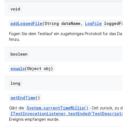
void
add
Logged
File
(String data
Name
,
Log
File
logged
Fil
Fügen Sie dem Testlauf ein zugehöriges Protokoll für das Date
hinzu.
boolean
equals
(Object obj)
long
get
End
Time
()
System.currentTimeMillis()
Gibt die
-Zeit zurück, zu der
ITestInvocationListener.testEnded(TestDescriptio
Ereignis empfangen wurde.