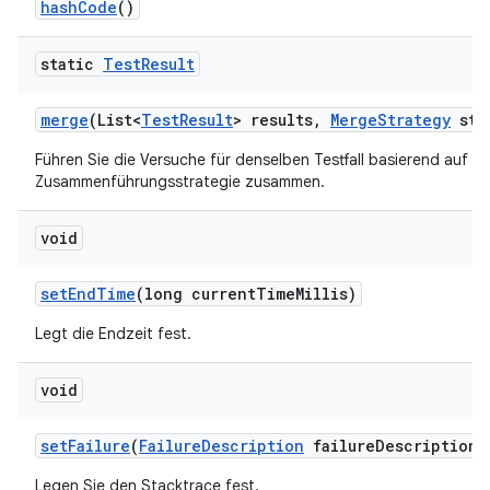
hash
Code
()
static
Test
Result
merge
(List<
Test
Result
> results
,
Merge
Strategy
str
Führen Sie die Versuche für denselben Testfall basierend auf de
Zusammenführungsstrategie zusammen.
void
set
End
Time
(long current
Time
Millis)
Legt die Endzeit fest.
void
set
Failure
(
Failure
Description
failure
Description)
Legen Sie den Stacktrace fest.