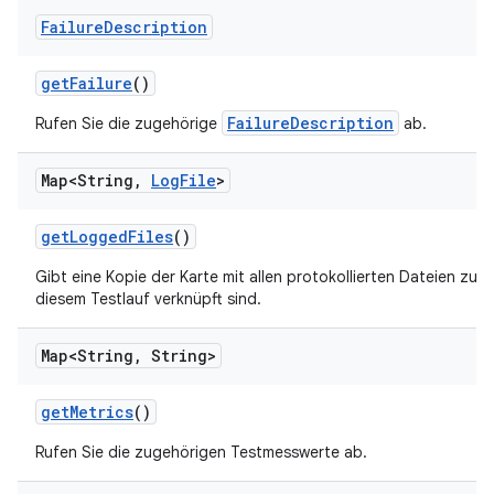
Failure
Description
get
Failure
()
FailureDescription
Rufen Sie die zugehörige
ab.
Map<String
,
Log
File
>
get
Logged
Files
()
Gibt eine Kopie der Karte mit allen protokollierten Dateien zurü
diesem Testlauf verknüpft sind.
Map<String
,
String>
get
Metrics
()
Rufen Sie die zugehörigen Testmesswerte ab.