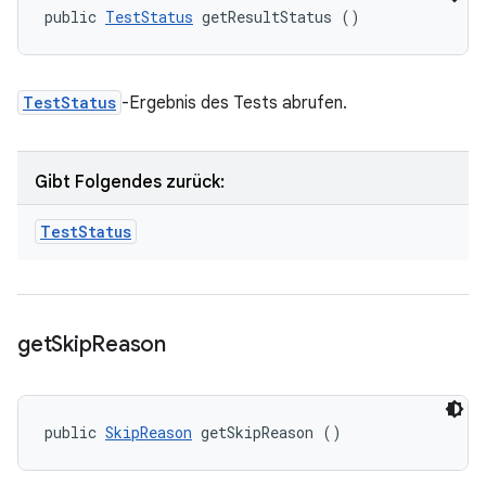
public 
TestStatus
 getResultStatus ()
TestStatus
-Ergebnis des Tests abrufen.
Gibt Folgendes zurück:
Test
Status
get
Skip
Reason
public 
SkipReason
 getSkipReason ()