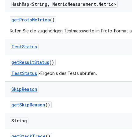
Hash
Map<String
,
Metric
Measurement
.
Metric>
get
Proto
Metrics
()
Rufen Sie die zugehörigen Testmesswerte im Proto-Format ab.
Test
Status
get
Result
Status
()
TestStatus
-Ergebnis des Tests abrufen.
Skip
Reason
get
Skip
Reason
()
String
get
Stack
Trace
()