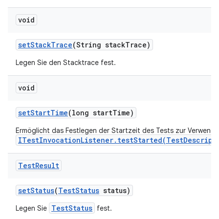
void
set
Stack
Trace
(String stack
Trace)
Legen Sie den Stacktrace fest.
void
set
Start
Time
(long start
Time)
Ermöglicht das Festlegen der Startzeit des Tests zur Verwend
ITestInvocationListener.testStarted(TestDescript
Test
Result
set
Status
(
Test
Status
status)
TestStatus
Legen Sie
fest.