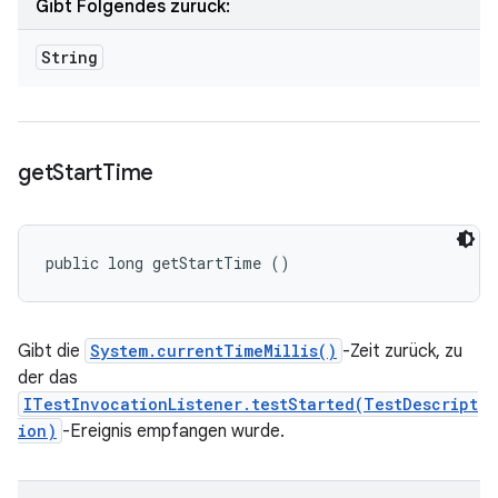
Gibt Folgendes zurück:
String
get
Start
Time
public long getStartTime ()
Gibt die
System.currentTimeMillis()
-Zeit zurück, zu
der das
ITestInvocationListener.testStarted(TestDescript
ion)
-Ereignis empfangen wurde.