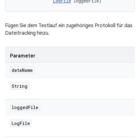
LogFile
 loggedFile)
Fügen Sie dem Testlauf ein zugehöriges Protokoll für das
Dateitracking hinzu.
Parameter
data
Name
String
logged
File
Log
File