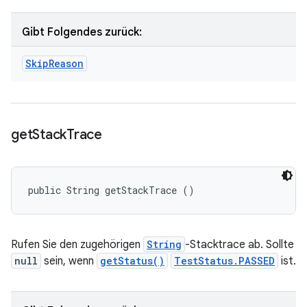
Gibt Folgendes zurück:
Skip
Reason
get
Stack
Trace
public String getStackTrace ()
Rufen Sie den zugehörigen
String
-Stacktrace ab. Sollte
null
sein, wenn
getStatus()
TestStatus.PASSED
ist.