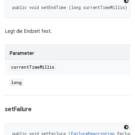
public void setEndTime (long currentTimeMillis)
Legt die Endzeit fest.
Parameter
current
Time
Millis
long
set
Failure
public void setFailure (
FailureDescription
 failure