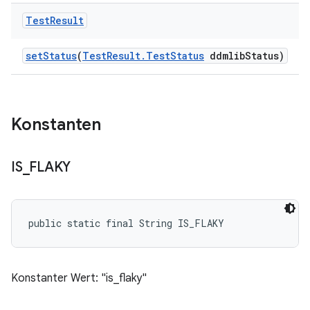
Test
Result
set
Status
(
Test
Result
.
Test
Status
ddmlib
Status)
Konstanten
IS
_
FLAKY
public static final String IS_FLAKY
Konstanter Wert: "is_flaky"