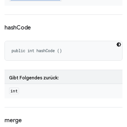
hash
Code
public int hashCode ()
Gibt Folgendes zurück:
int
merge