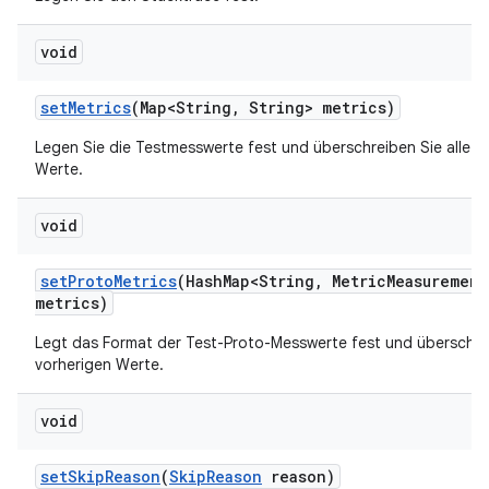
void
set
Metrics
(Map<String
,
String> metrics)
Legen Sie die Testmesswerte fest und überschreiben Sie alle v
Werte.
void
set
Proto
Metrics
(Hash
Map<String
,
Metric
Measurement
metrics)
Legt das Format der Test-Proto-Messwerte fest und überschrei
vorherigen Werte.
void
set
Skip
Reason
(
Skip
Reason
reason)