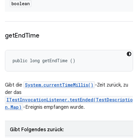
boolean
get
End
Time
public long getEndTime ()
Gibt die
System.currentTimeMillis()
-Zeit zurück, zu
der das
ITestInvocationListener.testEnded(TestDescriptio
n,Map)
-Ereignis empfangen wurde.
Gibt Folgendes zurück: