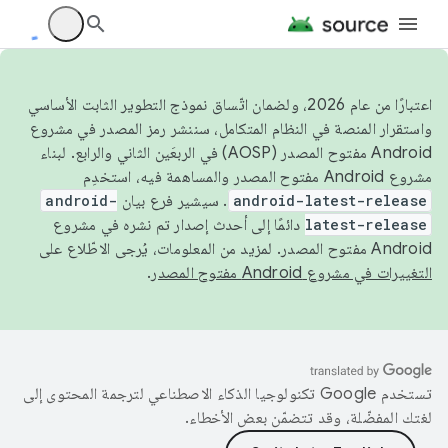
اعتبارًا من عام 2026، ولضمان اتّساق نموذج التطوير الثابت الأساسي
واستقرار المنصة في النظام المتكامل، سننشر رمز المصدر في مشروع
Android مفتوح المصدر (AOSP) في الربعَين الثاني والرابع. لبناء
مشروع Android مفتوح المصدر والمساهمة فيه، استخدِم
android-latest-release
. سيشير فرع بيان
android-
latest-release
دائمًا إلى أحدث إصدار تم نشره في مشروع
Android مفتوح المصدر. لمزيد من المعلومات، يُرجى الاطّلاع على
التغييرات في مشروع Android مفتوح المصدر
.
تستخدم Google تكنولوجيا الذكاء الاصطناعي لترجمة المحتوى إلى
لغتك المفضّلة، وقد تتضمّن بعض الأخطاء.