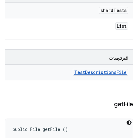
shard
Tests
List
المرتجعات
Test
Descriptions
File
get
File
public File getFile ()