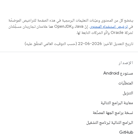
يخضع كل من المحتوى وعيّنات التعليمات البرمجية في هذه الصفحة للتراخيص الموضحّة
في
ترخيص استخدام المحتوى
. إنّ Java وOpenJDK هما علامتان تجاريتان مسجَّلتان
لشركة Oracle و/أو الشركات التابعة لها.
تاريخ التعديل الأخير: 2026-06-22 (حسب التوقيت العالمي المتفَّق عليه)
الإصدار
مستودع Android
المتطلّبات
التنزيل
معاينة البرامج الثنائية
نسخة برامج الجهة المصنِّعة
البرامج الثنائية لبرنامج التشغيل
GitHub