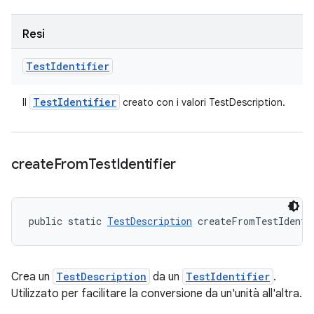
Resi
Test
Identifier
Test
Identifier
Il
creato con i valori TestDescription.
create
From
Test
Identifier
public static 
TestDescription
 createFromTestIdenti
Crea un
TestDescription
da un
TestIdentifier
.
Utilizzato per facilitare la conversione da un'unità all'altra.