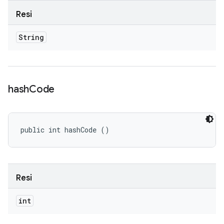
Resi
String
hash
Code
public int hashCode ()
Resi
int