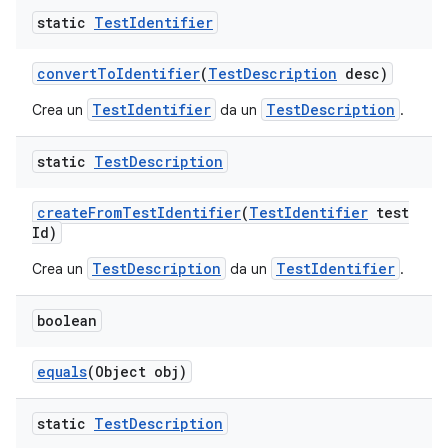
static
Test
Identifier
convert
To
Identifier
(
Test
Description
desc)
TestIdentifier
TestDescription
Crea un
da un
.
static
Test
Description
create
From
Test
Identifier
(
Test
Identifier
test
Id)
TestDescription
TestIdentifier
Crea un
da un
.
boolean
equals
(Object obj)
static
Test
Description