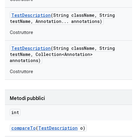
Test
Description
(String class
Name
,
String
test
Name
,
Annotation
.
.
.
annotations)
Costruttore
Test
Description
(String class
Name
,
String
test
Name
,
Collection<Annotation>
annotations)
Costruttore
Metodi pubblici
int
compare
To
(
Test
Description
o)