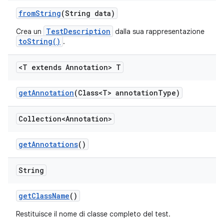
from
String
(String data)
TestDescription
Crea un
dalla sua rappresentazione
toString()
.
<T extends Annotation> T
get
Annotation
(Class<T> annotation
Type)
Collection<Annotation>
get
Annotations
()
String
get
Class
Name
()
Restituisce il nome di classe completo del test.