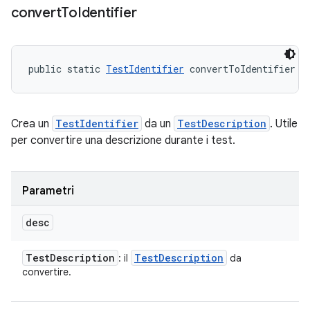
convert
To
Identifier
public static 
TestIdentifier
 convertToIdentifier (
Crea un
TestIdentifier
da un
TestDescription
. Utile
per convertire una descrizione durante i test.
Parametri
desc
Test
Description
Test
Description
: il
da
convertire.