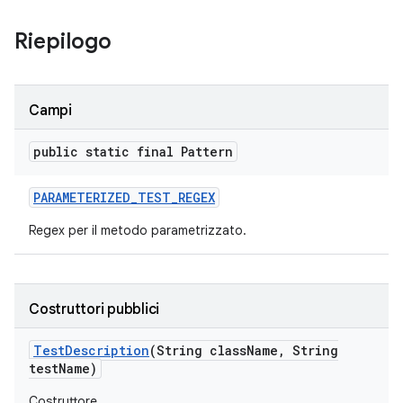
Riepilogo
Campi
public static final Pattern
PARAMETERIZED
_
TEST
_
REGEX
Regex per il metodo parametrizzato.
Costruttori pubblici
Test
Description
(String class
Name
,
String
test
Name)
Costruttore