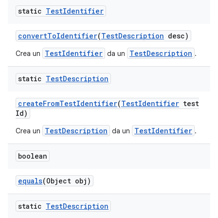
static
Test
Identifier
convert
To
Identifier
(
Test
Description
desc)
TestIdentifier
TestDescription
Crea un
da un
.
static
Test
Description
create
From
Test
Identifier
(
Test
Identifier
test
Id)
TestDescription
TestIdentifier
Crea un
da un
.
boolean
equals
(Object obj)
static
Test
Description