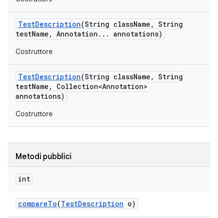
Test
Description
(String class
Name
,
String
test
Name
,
Annotation
.
.
.
annotations)
Costruttore
Test
Description
(String class
Name
,
String
test
Name
,
Collection<Annotation>
annotations)
Costruttore
Metodi pubblici
int
compare
To
(
Test
Description
o)