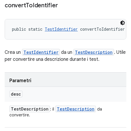
convert
To
Identifier
public static 
TestIdentifier
 convertToIdentifier (
Crea un
TestIdentifier
da un
TestDescription
. Utile
per convertire una descrizione durante i test.
Parametri
desc
Test
Description
Test
Description
: il
da
convertire.