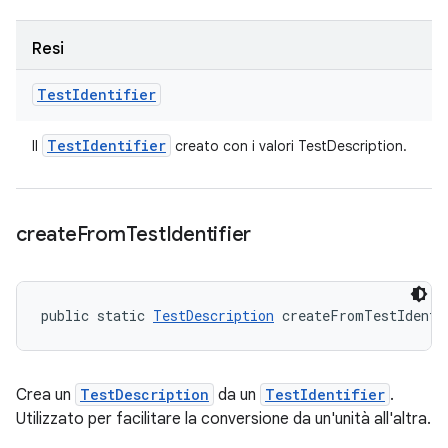
Resi
Test
Identifier
Test
Identifier
Il
creato con i valori TestDescription.
create
From
Test
Identifier
public static 
TestDescription
 createFromTestIdenti
Crea un
TestDescription
da un
TestIdentifier
.
Utilizzato per facilitare la conversione da un'unità all'altra.