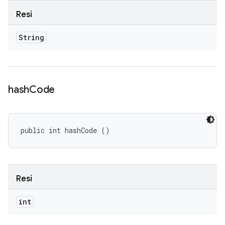
Resi
String
hash
Code
public int hashCode ()
Resi
int