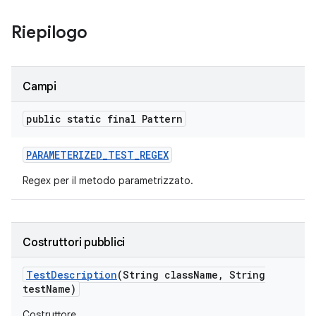
Riepilogo
Campi
public static final Pattern
PARAMETERIZED
_
TEST
_
REGEX
Regex per il metodo parametrizzato.
Costruttori pubblici
Test
Description
(String class
Name
,
String
test
Name)
Costruttore