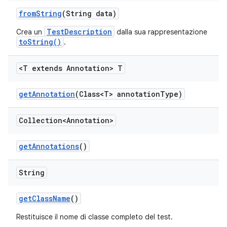
from
String
(String data)
TestDescription
Crea un
dalla sua rappresentazione
toString()
.
<T extends Annotation> T
get
Annotation
(Class<T> annotation
Type)
Collection<Annotation>
get
Annotations
()
String
get
Class
Name
()
Restituisce il nome di classe completo del test.