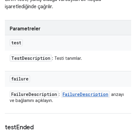
işaretlediğinde çağrılır.
Parametreler
test
Test
Description
: Testi tanımlar.
failure
Failure
Description
Failure
Description
:
arızayı
ve bağlamını açıklayın.
test
Ended