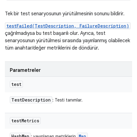
Tek bir test senaryosunun yürütülmesinin sonunu bildirir.
testFailed(TestDescription, FailureDescription)
çağrılmadıysa bu test başarılı olur. Ayrıca, test
senaryosunun yürütülmesi sırasında yayınlanmış olabilecek
tüm anahtar/değer metriklerini de döndürür.
Parametreler
test
Test
Description
: Testi tanımlar.
test
Metrics
Hash
Map
Map
: yayınlanan metriklerin