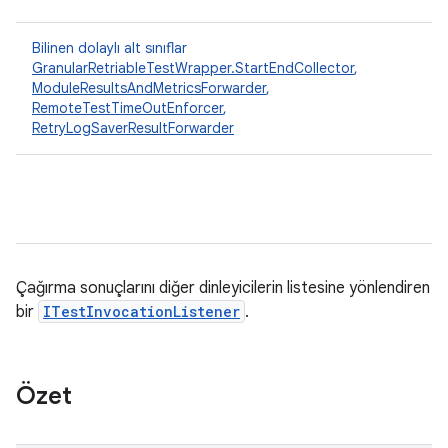
Bilinen dolaylı alt sınıflar
GranularRetriableTestWrapper.StartEndCollector
,
ModuleResultsAndMetricsForwarder
,
RemoteTestTimeOutEnforcer
,
RetryLogSaverResultForwarder
Çağırma sonuçlarını diğer dinleyicilerin listesine yönlendiren
bir
ITestInvocationListener
.
Özet