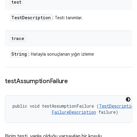
test
Test
Description
: Testi tanımlar.
trace
String
: Hatayla sonuçlanan yığın izleme
test
Assumption
Failure
public void testAssumptionFailure (
TestDescription
FailureDescription
 failure)
Birim testi, yanlış olduğu varsayılan bir koşulu