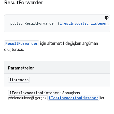
Result
Forwarder
public ResultForwarder (
ITestInvocationListener...
ResultForwarder
için alternatif değişken argüman
oluşturucu.
Parametreler
listeners
ITest
Invocation
Listener
: Sonuçların
ITest
Invocation
Listener
yönlendirileceği gerçek
'ler