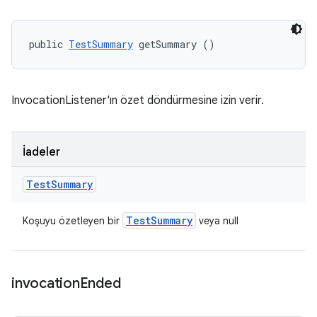
public 
TestSummary
 getSummary ()
InvocationListener'ın özet döndürmesine izin verir.
İadeler
Test
Summary
Test
Summary
Koşuyu özetleyen bir
veya null
invocation
Ended