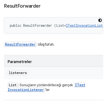
Result
Forwarder
public ResultForwarder (List<
ITestInvocationListen
ResultForwarder
oluşturun.
Parametreler
listeners
List
ITest
: Sonuçların yönlendirileceği gerçek
Invocation
Listener
'ler