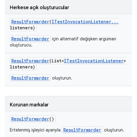
Herkese açık oluşturucular
Result
Forwarder
(
ITest
Invocation
Listener
.
.
.
listeners)
ResultForwarder
için alternatif değişken argüman
oluşturucu.
Result
Forwarder
(List<
ITest
Invocation
Listener
>
listeners)
ResultForwarder
oluşturun.
Korunan markalar
Result
Forwarder
()
ResultForwarder
Ertelenmiş işleyici ayarıyla
oluşturun.