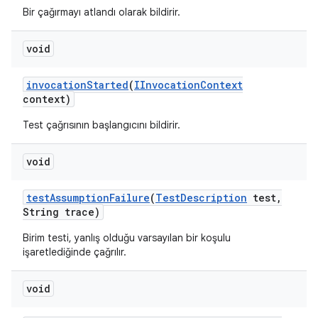
Bir çağırmayı atlandı olarak bildirir.
void
invocation
Started
(
IInvocation
Context
context)
Test çağrısının başlangıcını bildirir.
void
test
Assumption
Failure
(
Test
Description
test
,
String trace)
Birim testi, yanlış olduğu varsayılan bir koşulu
işaretlediğinde çağrılır.
void