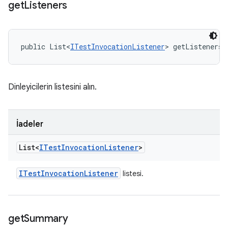
get
Listeners
public List<
ITestInvocationListener
> getListeners 
Dinleyicilerin listesini alın.
İadeler
List<
ITest
Invocation
Listener
>
ITest
Invocation
Listener
listesi.
get
Summary