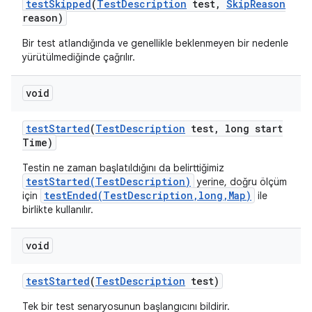
test
Skipped
(
Test
Description
test
,
Skip
Reason
reason)
Bir test atlandığında ve genellikle beklenmeyen bir nedenle
yürütülmediğinde çağrılır.
void
test
Started
(
Test
Description
test
,
long start
Time)
Testin ne zaman başlatıldığını da belirttiğimiz
testStarted(TestDescription)
yerine, doğru ölçüm
testEnded(TestDescription,long,Map)
için
ile
birlikte kullanılır.
void
test
Started
(
Test
Description
test)
Tek bir test senaryosunun başlangıcını bildirir.