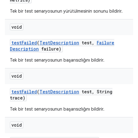
Tek bir test senaryosunun yürütülmesinin sonunu bildirir.
void
test
Failed
(
Test
Description
test
,
Failure
Description
failure)
Tek bir test senaryosunun başarısızlığını bildirir.
void
test
Failed
(
Test
Description
test
,
String
trace)
Tek bir test senaryosunun başarısızlığını bildirir.
void