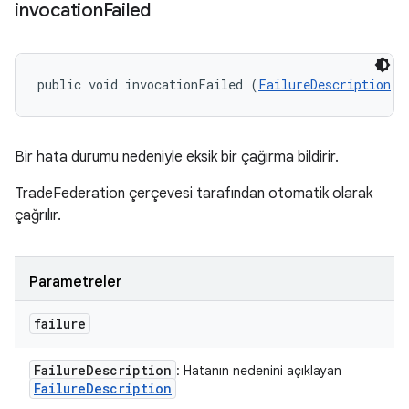
invocation
Failed
public void invocationFailed (
FailureDescription
 f
Bir hata durumu nedeniyle eksik bir çağırma bildirir.
TradeFederation çerçevesi tarafından otomatik olarak
çağrılır.
Parametreler
failure
Failure
Description
: Hatanın nedenini açıklayan
Failure
Description