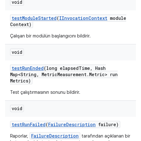
void
test
Module
Started
(
IInvocation
Context
module
Context)
Çalışan bir modülün başlangıcını bildirir.
void
test
Run
Ended
(long elapsed
Time
,
Hash
Map<String
,
Metric
Measurement
.
Metric> run
Metrics)
Test çalıştırmasının sonunu bildirir.
void
test
Run
Failed
(
Failure
Description
failure)
FailureDescription
Raporlar,
tarafından açıklanan bir