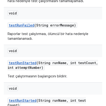
hata nedeniyle test çalıştırmasını tamamlayamadı.
void
test
Run
Failed
(String error
Message)
Raporlar test çalıştırması, ölümcül bir hata nedeniyle
tamamlanamadı.
void
test
Run
Started
(String run
Name
,
int test
Count
,
int attempt
Number)
Test çalıştırmasının başlangıcını bildirir.
void
test
Run
Started
(String run
Name
,
int test
Count)