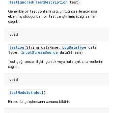
test
Ignored
(
Test
Description
test)
Genellikle bir test yöntemi org.junit.Ignore ile açıklama
eklenmiş olduğundan bir test çalıştırılmayacağı zaman
çağrılır.
void
test
Log
(String data
Name
,
Log
Data
Type
data
Type
,
Input
Stream
Source
data
Stream)
Test çağrısından ilişkili günlük veya hata ayıklama verilerini
sağlar.
void
test
Module
Ended
()
Bir modül çalıştırmanın sonunu bildirir.