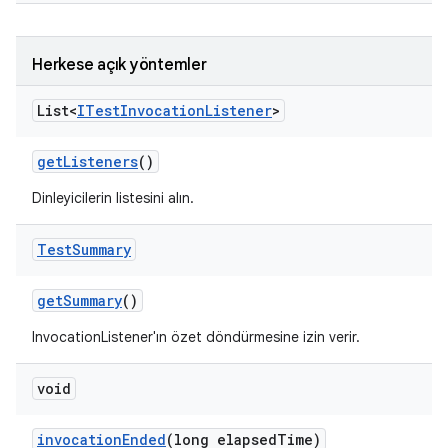
Herkese açık yöntemler
List<
ITest
Invocation
Listener
>
get
Listeners
()
Dinleyicilerin listesini alın.
Test
Summary
get
Summary
()
InvocationListener'ın özet döndürmesine izin verir.
void
invocation
Ended
(long elapsed
Time)