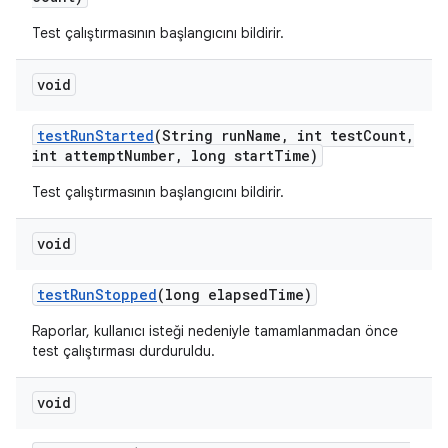
Test çalıştırmasının başlangıcını bildirir.
void
test
Run
Started
(String run
Name
,
int test
Count
,
int attempt
Number
,
long start
Time)
Test çalıştırmasının başlangıcını bildirir.
void
test
Run
Stopped
(long elapsed
Time)
Raporlar, kullanıcı isteği nedeniyle tamamlanmadan önce
test çalıştırması durduruldu.
void