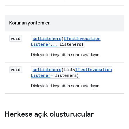
Korunan yöntemler
void
set
Listeners
(
ITest
Invocation
Listener
.
.
.
listeners)
Dinleyicileri inşaattan sonra ayarlayın.
void
set
Listeners
(List<
ITest
Invocation
Listener
> listeners)
Dinleyicileri inşaattan sonra ayarlayın.
Herkese açık oluşturucular