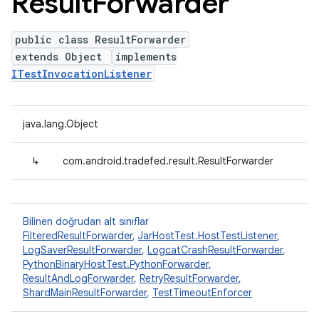
Result
Forwarder
public class ResultForwarder
extends Object
implements
ITestInvocationListener
java.lang.Object
↳
com.android.tradefed.result.ResultForwarder
Bilinen doğrudan alt sınıflar
FilteredResultForwarder
,
JarHostTest.HostTestListener
,
LogSaverResultForwarder
,
LogcatCrashResultForwarder
,
PythonBinaryHostTest.PythonForwarder
,
ResultAndLogForwarder
,
RetryResultForwarder
,
ShardMainResultForwarder
,
TestTimeoutEnforcer