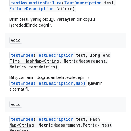
test
Assumption
Failure
(
Test
Description
test
,
Failure
Description
failure)
Birim testi, yanlış olduğu varsayılan bir koşulu
işaretlediğinde çağrılır.
void
test
Ended
(
Test
Description
test
,
long end
Time
,
Hash
Map<String
,
Metric
Measurement
.
Metric> test
Metrics)
Bitiş zamanını doğrudan belirtebileceğimiz
testEnded(TestDescription,Map)
işlevinin
alternatifi.
void
test
Ended
(
Test
Description
test
,
Hash
Map<String
,
Metric
Measurement
.
Metric> test
Metrics)