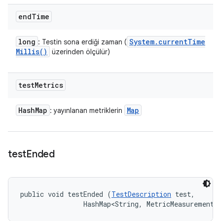
end
Time
long
System
.
current
Time
: Testin sona erdiği zaman (
Millis(
)
üzerinden ölçülür)
test
Metrics
Hash
Map
Map
: yayınlanan metriklerin
test
Ended
public void testEnded (
TestDescription
 test, 

                HashMap<String, MetricMeasurement.