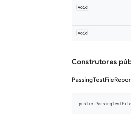
void
void
Construtores púb
Passing
Test
File
Repor
public PassingTestFil