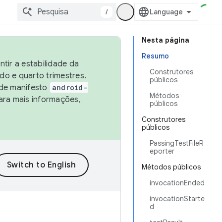
/
Nesta página
Resumo
tir a estabilidade da
Construtores
o e quarto trimestres.
públicos
 de manifesto
android-
Métodos
ara mais informações,
públicos
Construtores
públicos
PassingTestFileR
eporter
Métodos públicos
invocationEnded
invocationStarte
d