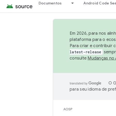
Documentos
Android Code Se
Em 2026, para nos alin
plataforma para o ecos
Para criar e contribuir
latest-release
sempre
consulte
Mudanças no
O G
para seu idioma de pre
AOSP