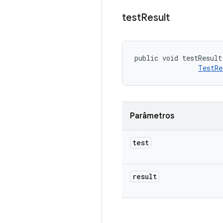
test
Result
public void testResult
TestRe
Parâmetros
test
result