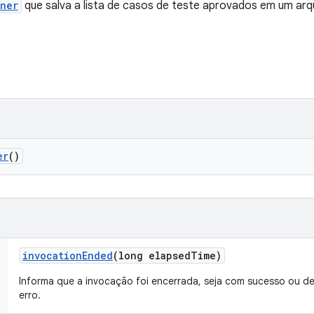
ener
que salva a lista de casos de teste aprovados em um arq
er
()
invocation
Ended
(long elapsed
Time)
Informa que a invocação foi encerrada, seja com sucesso ou d
erro.