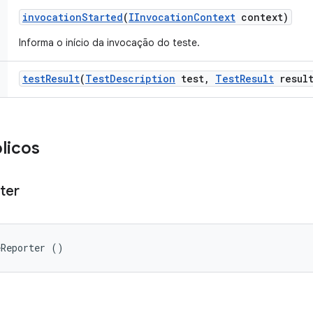
invocation
Started
(
IInvocation
Context
context)
Informa o início da invocação do teste.
test
Result
(
Test
Description
test
,
Test
Result
result
licos
ter
eReporter ()