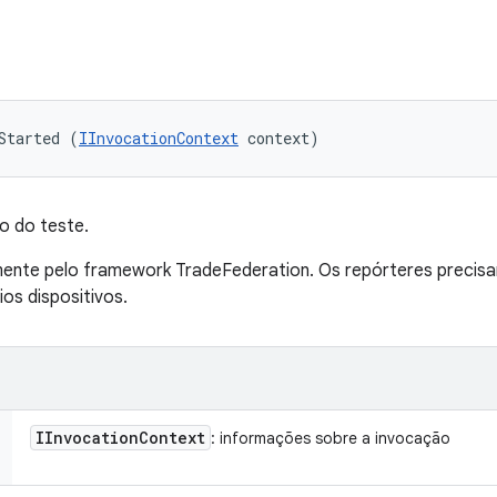
Started (
IInvocationContext
 context)
ão do teste.
nte pelo framework TradeFederation. Os repórteres precisa
os dispositivos.
IInvocation
Context
: informações sobre a invocação