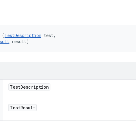
 (
TestDescription
 test, 

sult
 result)
Test
Description
Test
Result