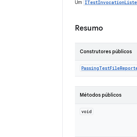
Um
ITestInvocationList
Resumo
Construtores públicos
Passing
Test
File
Report
Métodos públicos
void