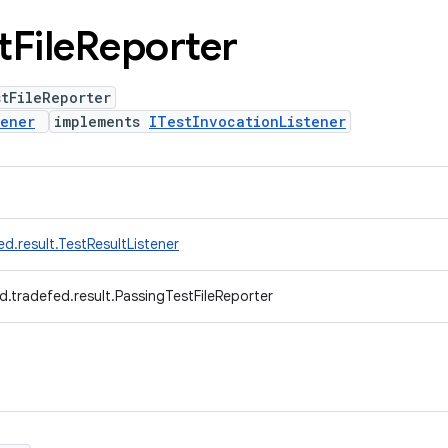
t
File
Reporter
tFileReporter
tener
implements
ITestInvocationListener
d.result.TestResultListener
d.tradefed.result.PassingTestFileReporter