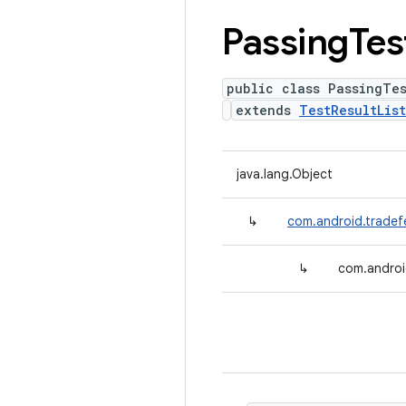
Passing
Tes
public class PassingTes
extends
TestResultLis
java.lang.Object
↳
com.android.tradefe
↳
com.androi