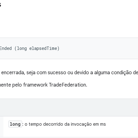
s
Ended (long elapsedTime)
i encerrada, seja com sucesso ou devido a alguma condição de
nte pelo framework TradeFederation.
long
: o tempo decorrido da invocação em ms