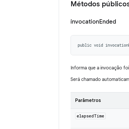
Métodos público
invocation
Ended
public void invocation
Informa que a invocação fo
Será chamado automaticame
Parâmetros
elapsed
Time