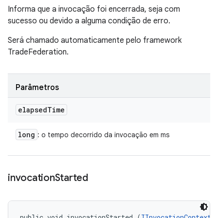
Informa que a invocação foi encerrada, seja com
sucesso ou devido a alguma condição de erro.
Será chamado automaticamente pelo framework
TradeFederation.
Parâmetros
elapsed
Time
long
: o tempo decorrido da invocação em ms
invocation
Started
public void invocationStarted (
IInvocationContext
 