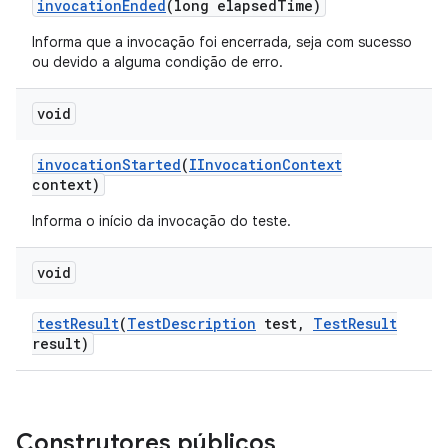
invocation
Ended
(long elapsed
Time)
Informa que a invocação foi encerrada, seja com sucesso
ou devido a alguma condição de erro.
void
invocation
Started
(
IInvocation
Context
context)
Informa o início da invocação do teste.
void
test
Result
(
Test
Description
test
,
Test
Result
result)
Construtores públicos