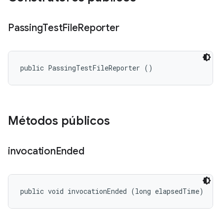
Passing
Test
File
Reporter
public PassingTestFileReporter ()
Métodos públicos
invocation
Ended
public void invocationEnded (long elapsedTime)