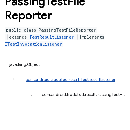
Passing
Test
File
Reporter
public class PassingTestFileReporter
extends
TestResultListener
implements
ITestInvocationListener
java.lang.Object
↳
com.android.tradefed.result.TestResultListener
↳
com.android.tradefed.result.PassingTestFileR