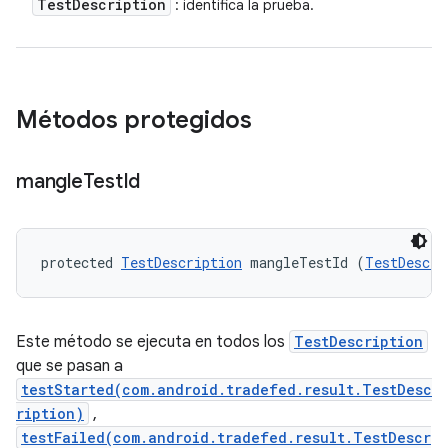
Test
Description
: identifica la prueba.
Métodos protegidos
mangle
Test
Id
protected 
TestDescription
 mangleTestId (
TestDescri
Este método se ejecuta en todos los
TestDescription
que se pasan a
testStarted(com.android.tradefed.result.TestDesc
ription)
,
testFailed(com.android.tradefed.result.TestDescr