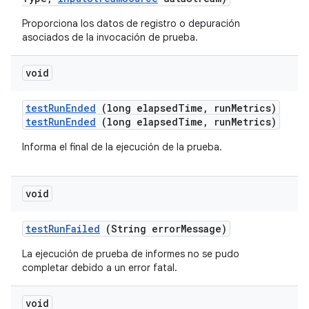
Proporciona los datos de registro o depuración
asociados de la invocación de prueba.
void
test
Run
Ended
(long elapsed
Time
,
run
Metrics)
testRunEnded
(long elapsedTime, runMetrics)
Informa el final de la ejecución de la prueba.
void
test
Run
Failed
(String error
Message)
La ejecución de prueba de informes no se pudo
completar debido a un error fatal.
void