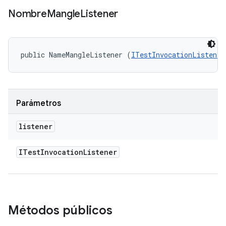
Nombre
Mangle
Listener
public NameMangleListener (
ITestInvocationListener
Parámetros
listener
ITest
Invocation
Listener
Métodos públicos