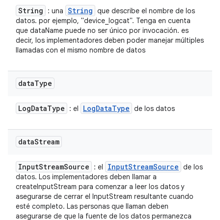
String
String
: una
que describe el nombre de los
datos. por ejemplo, "device_logcat". Tenga en cuenta
que dataName puede no ser único por invocación. es
decir, los implementadores deben poder manejar múltiples
llamadas con el mismo nombre de datos
data
Type
Log
Data
Type
Log
Data
Type
: el
de los datos
data
Stream
Input
Stream
Source
Input
Stream
Source
: el
de los
datos. Los implementadores deben llamar a
createInputStream para comenzar a leer los datos y
asegurarse de cerrar el InputStream resultante cuando
esté completo. Las personas que llaman deben
asegurarse de que la fuente de los datos permanezca