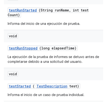
test
Run
Started
(String run
Name
,
int test
Count)
Informa del inicio de una ejecución de prueba.
void
test
Run
Stopped
(long elapsed
Time)
La ejecución de la prueba de informes se detuvo antes de
completarse debido a una solicitud del usuario.
void
test
Started
(
Test
Description
test)
Informa el inicio de un caso de prueba individual.