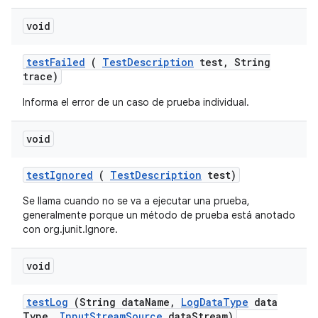
void
test
Failed
(
Test
Description
test
,
String
trace)
Informa el error de un caso de prueba individual.
void
test
Ignored
(
Test
Description
test)
Se llama cuando no se va a ejecutar una prueba,
generalmente porque un método de prueba está anotado
con org.junit.Ignore.
void
test
Log
(String data
Name
,
Log
Data
Type
data
Type
,
Input
Stream
Source
data
Stream)