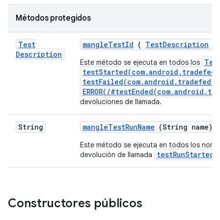
Métodos protegidos
Test
mangle
Test
Id
(
Test
Description
te
Description
Tes
Este método se ejecuta en todos los
testStarted(com.android.tradefed.
testFailed(com.android.tradefed.r
ERROR(/#testEnded(com.android.tra
devoluciones de llamada.
String
mangle
Test
Run
Name
(String name)
Este método se ejecuta en todos los nomb
testRunStarted(
devolución de llamada
Constructores públicos