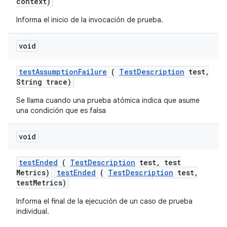
context)
Informa el inicio de la invocación de prueba.
void
test
Assumption
Failure
(
Test
Description
test
,
String trace)
Se llama cuando una prueba atómica indica que asume
una condición que es falsa
void
test
Ended
(
Test
Description
test
,
test
Metrics)
testEnded
(
TestDescription
test,
testMetrics)
Informa el final de la ejecución de un caso de prueba
individual.