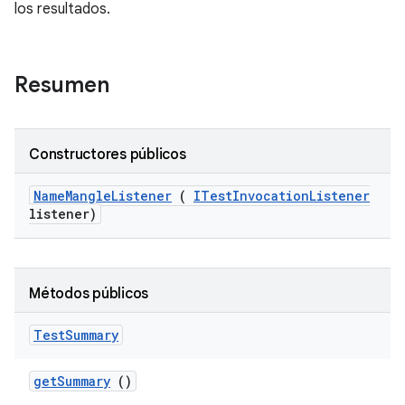
los resultados.
Resumen
Constructores públicos
Name
Mangle
Listener
(
ITest
Invocation
Listener
listener)
Métodos públicos
Test
Summary
get
Summary
()