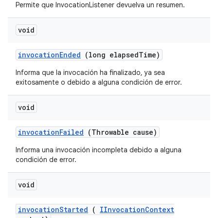
Permite que InvocationListener devuelva un resumen.
void
invocation
Ended
(long elapsed
Time)
Informa que la invocación ha finalizado, ya sea
exitosamente o debido a alguna condición de error.
void
invocation
Failed
(Throwable cause)
Informa una invocación incompleta debido a alguna
condición de error.
void
invocation
Started
(
IInvocation
Context