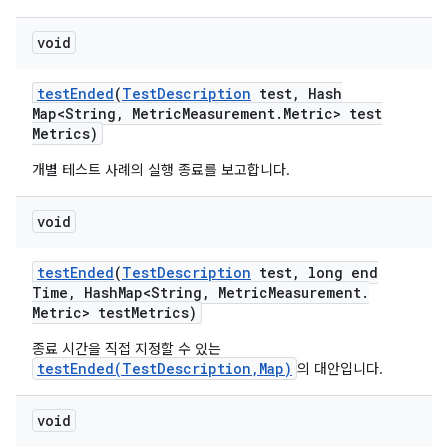
void
test
Ended
(
Test
Description
test
,
Hash
Map<String
,
Metric
Measurement
.
Metric> test
Metrics)
개별 테스트 사례의 실행 종료를 보고합니다.
void
test
Ended
(
Test
Description
test
,
long end
Time
,
Hash
Map<String
,
Metric
Measurement
.
Metric> test
Metrics)
종료 시간을 직접 지정할 수 있는
testEnded(TestDescription,Map)
의 대안입니다.
void