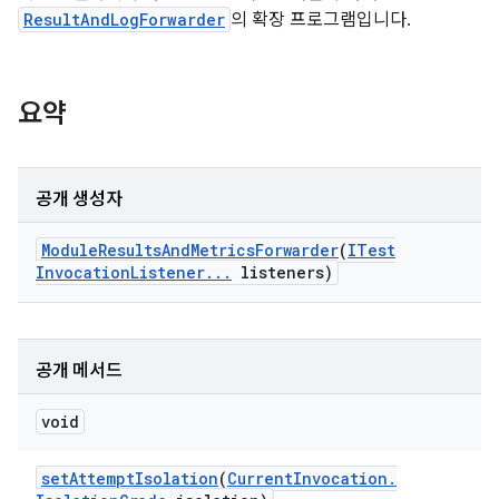
ResultAndLogForwarder
의 확장 프로그램입니다.
요약
공개 생성자
Module
Results
And
Metrics
Forwarder
(
ITest
Invocation
Listener
.
.
.
listeners)
공개 메서드
void
set
Attempt
Isolation
(
Current
Invocation
.