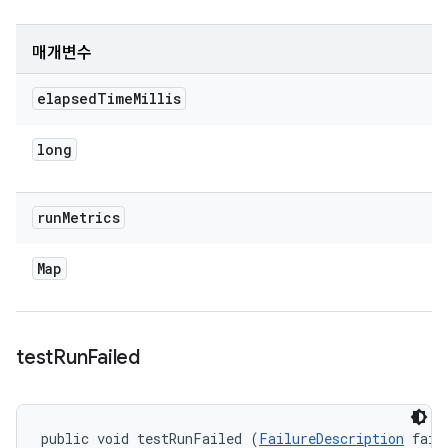
매개변수
elapsed
Time
Millis
long
run
Metrics
Map
test
Run
Failed
public void testRunFailed (
FailureDescription
 fail