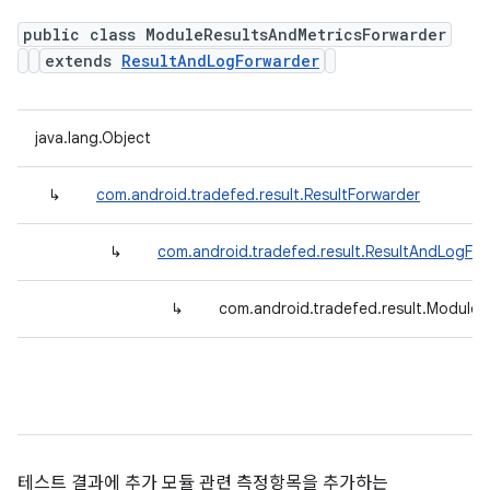
public class ModuleResultsAndMetricsForwarder
extends
ResultAndLogForwarder
java.lang.Object
↳
com.android.tradefed.result.ResultForwarder
↳
com.android.tradefed.result.ResultAndLogFo
↳
com.android.tradefed.result.ModuleR
테스트 결과에 추가 모듈 관련 측정항목을 추가하는