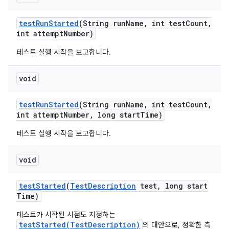
test
Run
Started
(String run
Name
,
int test
Count
,
int attempt
Number)
테스트 실행 시작을 보고합니다.
void
test
Run
Started
(String run
Name
,
int test
Count
,
int attempt
Number
,
long start
Time)
테스트 실행 시작을 보고합니다.
void
test
Started
(
Test
Description
test
,
long start
Time)
테스트가 시작된 시점도 지정하는
testStarted(TestDescription)
의 대안으로, 정확한 측