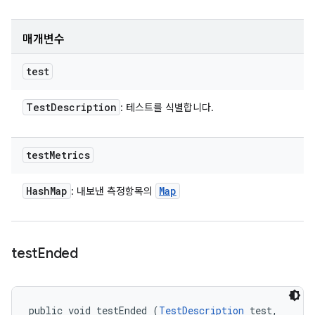
매개변수
test
Test
Description
: 테스트를 식별합니다.
test
Metrics
Hash
Map
Map
: 내보낸 측정항목의
test
Ended
public void testEnded (
TestDescription
 test, 
