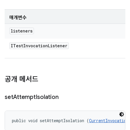
매개변수
listeners
ITest
Invocation
Listener
공개 메서드
set
Attempt
Isolation
public void setAttemptIsolation (
CurrentInvocation