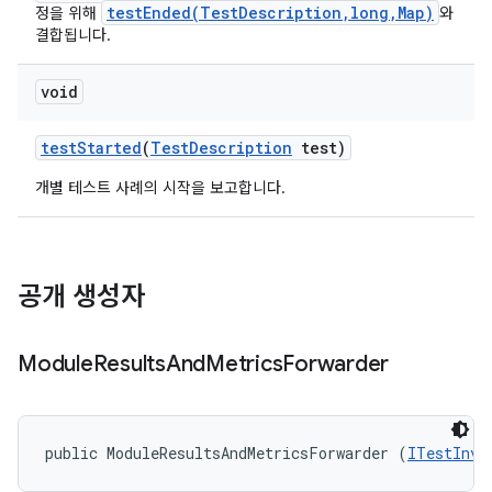
testEnded(TestDescription,long,Map)
정을 위해
와
결합됩니다.
void
test
Started
(
Test
Description
test)
개별 테스트 사례의 시작을 보고합니다.
공개 생성자
Module
Results
And
Metrics
Forwarder
public ModuleResultsAndMetricsForwarder (
ITestInvo