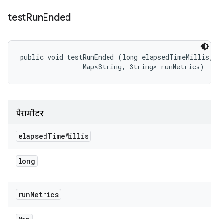
test
Run
Ended
public void testRunEnded (long elapsedTimeMillis, 

                Map<String, String> runMetrics)
पैरामीटर
elapsed
Time
Millis
long
run
Metrics