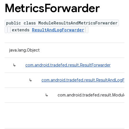
Metrics
Forwarder
public class ModuleResultsAndMetricsForwarder
extends
ResultAndLogForwarder
java.lang.Object
↳
com.android.tradefed.result.ResultForwarder
↳
com.android.tradefed.result.ResultAndLogFo
↳
com.android.tradefed.result.ModuleR