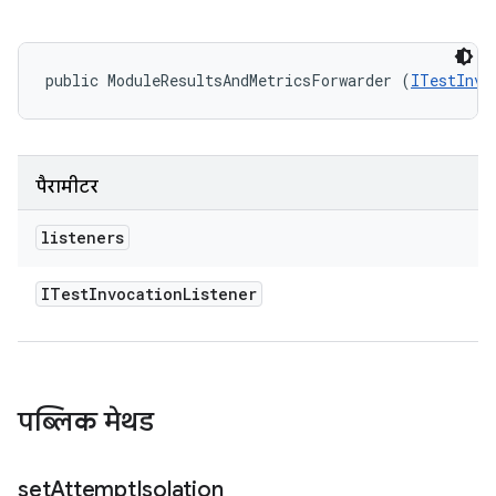
public ModuleResultsAndMetricsForwarder (
ITestInvo
पैरामीटर
listeners
ITest
Invocation
Listener
पब्लिक मेथड
set
Attempt
Isolation