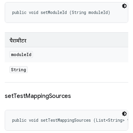
public void setModuleId (String moduleId)
पैरामीटर
module
Id
String
set
Test
Mapping
Sources
public void setTestMappingSources (List<String> te