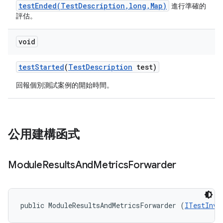
testEnded(TestDescription,long,Map)
進行準確的
評估。
void
test
Started
(
Test
Description
test)
回報個別測試案例的開始時間。
公用建構函式
Module
Results
And
Metrics
Forwarder
public ModuleResultsAndMetricsForwarder (
ITestInvo