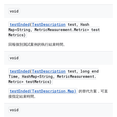
void
test
Ended
(
Test
Description
test
,
Hash
Map<String
,
Metric
Measurement
.
Metric> test
Metrics)
回報個別測試案例的執行結束時間。
void
test
Ended
(
Test
Description
test
,
long end
Time
,
Hash
Map<String
,
Metric
Measurement
.
Metric> test
Metrics)
testEnded(TestDescription,Map)
的替代方案，可直
接指定結束時間。
void