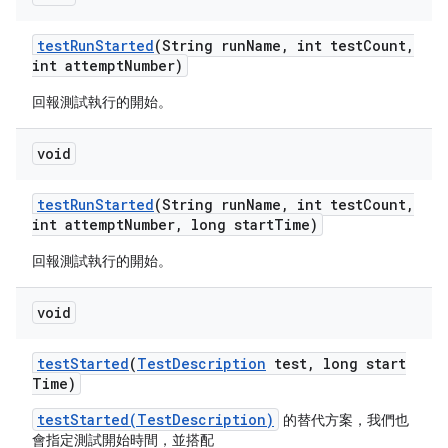
test
Run
Started
(String run
Name
,
int test
Count
,
int attempt
Number)
回報測試執行的開始。
void
test
Run
Started
(String run
Name
,
int test
Count
,
int attempt
Number
,
long start
Time)
回報測試執行的開始。
void
test
Started
(
Test
Description
test
,
long start
Time)
testStarted(TestDescription)
的替代方案，我們也
會指定測試開始時間，並搭配