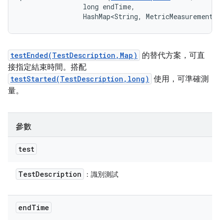
                long endTime, 

                HashMap<String, MetricMeasurement.
testEnded(TestDescription,Map)
的替代方案，可直
接指定結束時間。搭配
testStarted(TestDescription,long)
使用，可準確測
量。
參數
test
Test
Description
：識別測試
end
Time