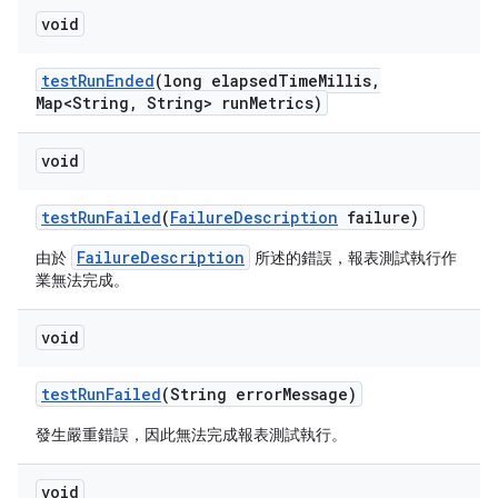
void
test
Run
Ended
(long elapsed
Time
Millis
,
Map<String
,
String> run
Metrics)
void
test
Run
Failed
(
Failure
Description
failure)
FailureDescription
由於
所述的錯誤，報表測試執行作
業無法完成。
void
test
Run
Failed
(String error
Message)
發生嚴重錯誤，因此無法完成報表測試執行。
void