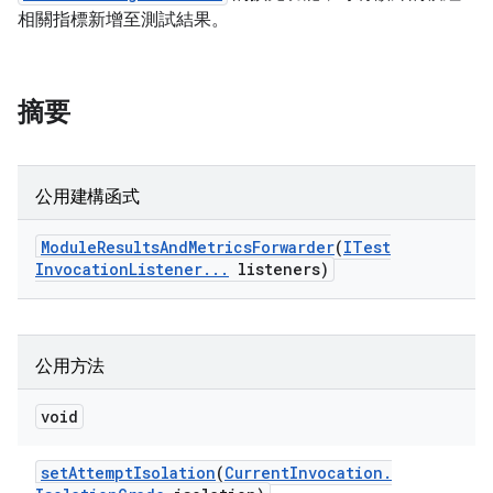
相關指標新增至測試結果。
摘要
公用建構函式
Module
Results
And
Metrics
Forwarder
(
ITest
Invocation
Listener
.
.
.
listeners)
公用方法
void
set
Attempt
Isolation
(
Current
Invocation
.