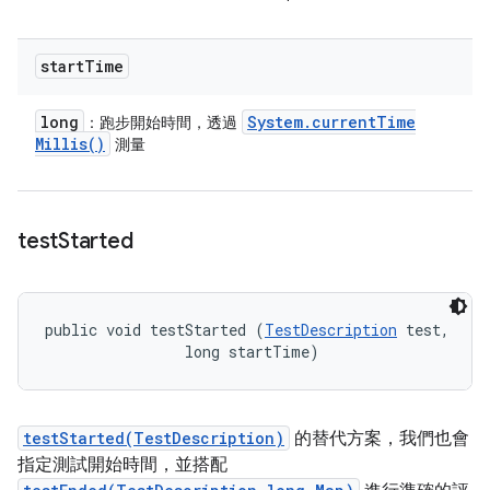
start
Time
long
System
.
current
Time
：跑步開始時間，透過
Millis(
)
測量
test
Started
public void testStarted (
TestDescription
 test, 

                long startTime)
testStarted(TestDescription)
的替代方案，我們也會
指定測試開始時間，並搭配