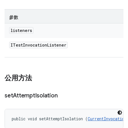
參數
listeners
ITest
Invocation
Listener
公用方法
set
Attempt
Isolation
public void setAttemptIsolation (
CurrentInvocation