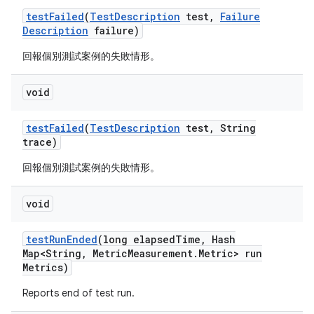
test
Failed
(
Test
Description
test
,
Failure
Description
failure)
回報個別測試案例的失敗情形。
void
test
Failed
(
Test
Description
test
,
String
trace)
回報個別測試案例的失敗情形。
void
test
Run
Ended
(long elapsed
Time
,
Hash
Map<String
,
Metric
Measurement
.
Metric> run
Metrics)
Reports end of test run.