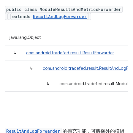
public class ModuleResultsAndMetricsForwarder
extends
ResultAndLogForwarder
java.lang.Object
↳
com.android.tradefed.result.ResultForwarder
↳
com.android.tradefed.result.ResultAndLogFo
↳
com.android.tradefed.result.ModuleR
ResultAndLogForwarder
的擴充功能，可將額外的模組