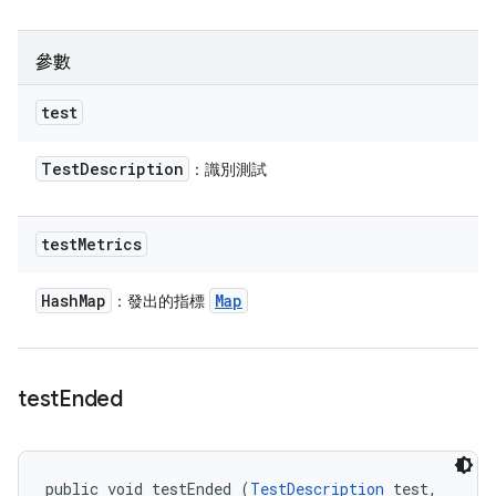
參數
test
Test
Description
：識別測試
test
Metrics
Hash
Map
Map
：發出的指標
test
Ended
public void testEnded (
TestDescription
 test, 
