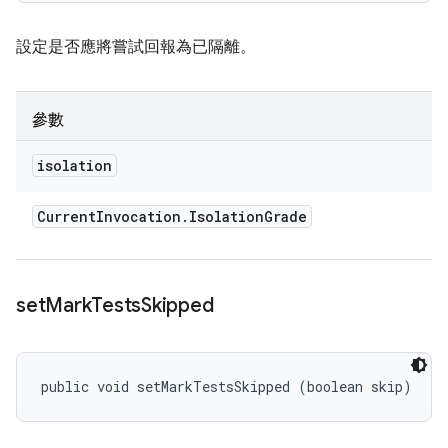
設定是否應將嘗試回報為已隔離。
參數
isolation
Current
Invocation
.
Isolation
Grade
set
Mark
Tests
Skipped
public void setMarkTestsSkipped (boolean skip)