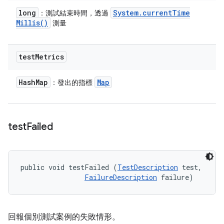
long
System
.
current
Time
：測試結束時間，透過
Millis(
)
測量
test
Metrics
Hash
Map
Map
：發出的指標
test
Failed
public void testFailed (
TestDescription
 test, 

FailureDescription
 failure)
回報個別測試案例的失敗情形。