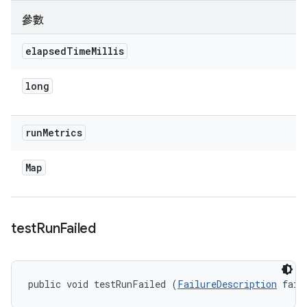
參數
elapsed
Time
Millis
long
run
Metrics
Map
test
Run
Failed
public void testRunFailed (
FailureDescription
 fail