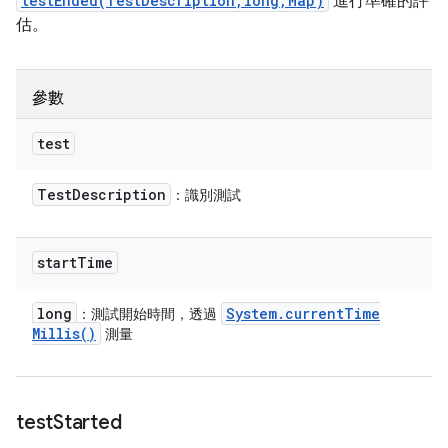
testEnded(TestDescription,long,Map)
進行準確的評
估。
參數
test
Test
Description
：識別測試
start
Time
long
System
.
current
Time
：測試開始時間，透過
Millis(
)
測量
test
Started