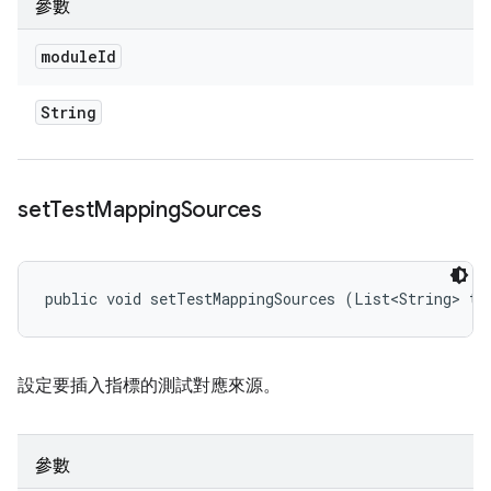
參數
module
Id
String
set
Test
Mapping
Sources
public void setTestMappingSources (List<String> te
設定要插入指標的測試對應來源。
參數