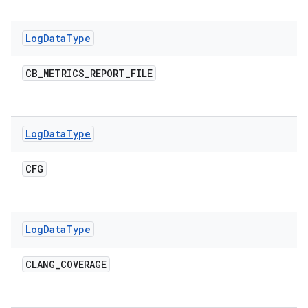
Log
Data
Type
CB
_
METRICS
_
REPORT
_
FILE
Log
Data
Type
CFG
Log
Data
Type
CLANG
_
COVERAGE