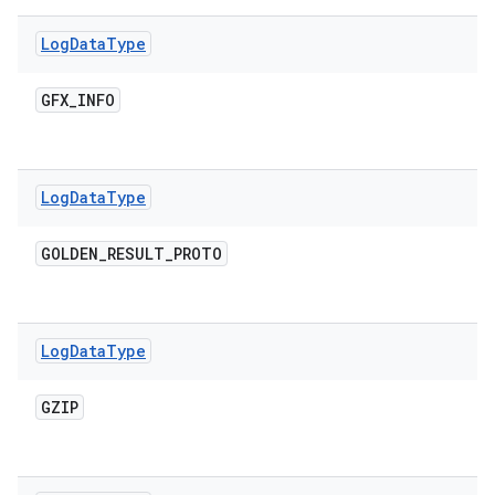
Log
Data
Type
GFX
_
INFO
Log
Data
Type
GOLDEN
_
RESULT
_
PROTO
Log
Data
Type
GZIP