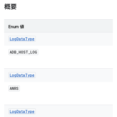
概要
Enum 値
Log
Data
Type
ADB
_
HOST
_
LOG
Log
Data
Type
ANRS
Log
Data
Type