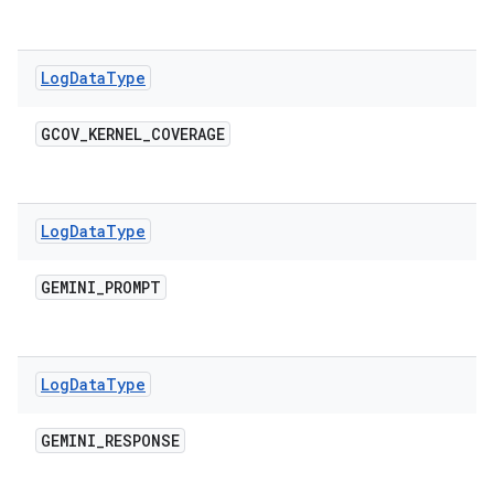
Log
Data
Type
GCOV
_
KERNEL
_
COVERAGE
Log
Data
Type
GEMINI
_
PROMPT
Log
Data
Type
GEMINI
_
RESPONSE