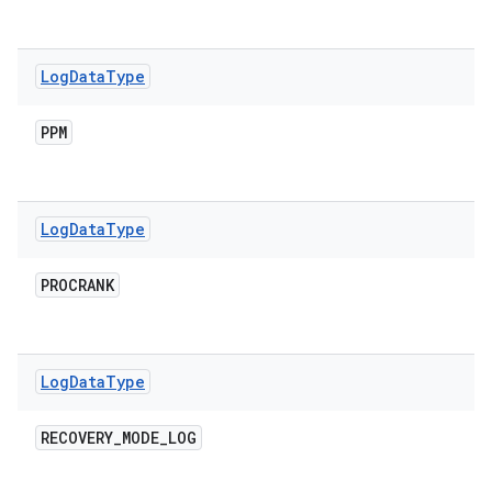
Log
Data
Type
PPM
Log
Data
Type
PROCRANK
Log
Data
Type
RECOVERY
_
MODE
_
LOG