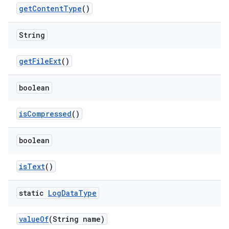
get
Content
Type
()
String
get
File
Ext
()
boolean
is
Compressed
()
boolean
is
Text
()
static
Log
Data
Type
value
Of
(String name)