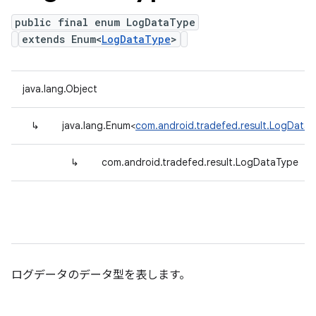
public final enum LogDataType
extends Enum<
LogDataType
>
java.lang.Object
↳
java.lang.Enum<
com.android.tradefed.result.LogData
↳
com.android.tradefed.result.LogDataType
ログデータのデータ型を表します。