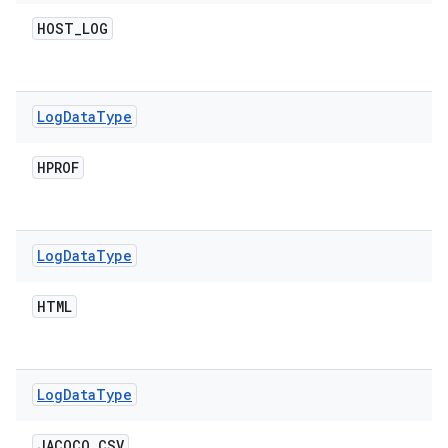
HOST
_
LOG
Log
Data
Type
HPROF
Log
Data
Type
HTML
Log
Data
Type
JACOCO
_
CSV