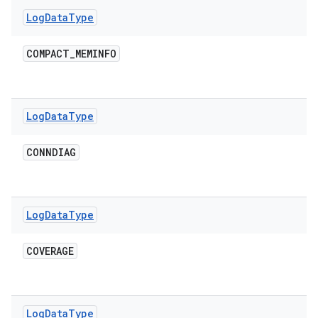
Log
Data
Type
COMPACT
_
MEMINFO
Log
Data
Type
CONNDIAG
Log
Data
Type
COVERAGE
Log
Data
Type