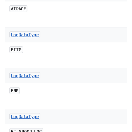
ATRACE
Log
Data
Type
BITS
Log
Data
Type
BMP
Log
Data
Type
BT
_
SNOOP
_
LOG