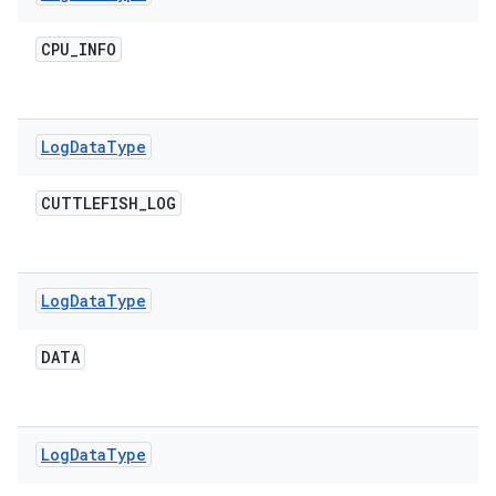
CPU
_
INFO
Log
Data
Type
CUTTLEFISH
_
LOG
Log
Data
Type
DATA
Log
Data
Type