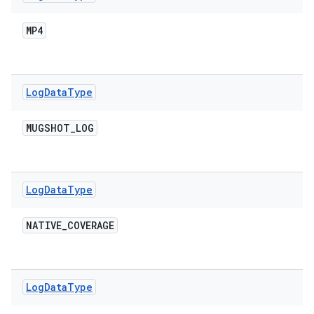
MP4
Log
Data
Type
MUGSHOT
_
LOG
Log
Data
Type
NATIVE
_
COVERAGE
Log
Data
Type