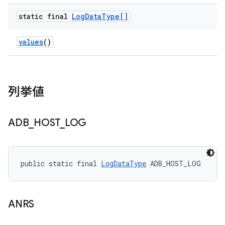
static final
Log
Data
Type[]
values
()
列挙値
ADB
_
HOST
_
LOG
public static final 
LogDataType
 ADB_HOST_LOG
ANRS