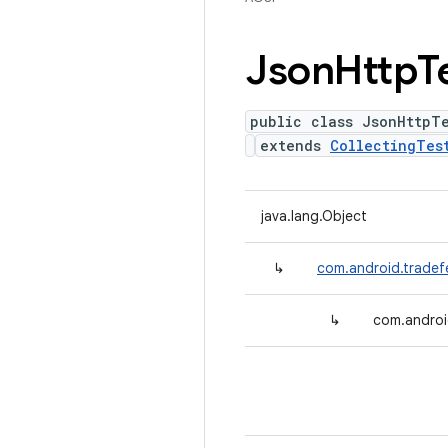
Json
Http
T
public class JsonHttpT
extends
CollectingTes
java.lang.Object
↳
com.android.tradefe
↳
com.androi