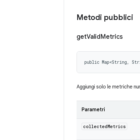
Metodi pubblici
get
Valid
Metrics
public Map<String, Str
Aggiungi solo le metriche nu
Parametri
collected
Metrics