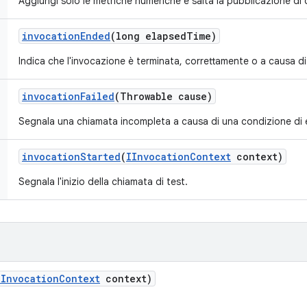
Aggiungi solo le metriche numeriche e salta la pubblicazione di
invocation
Ended
(long elapsed
Time)
Indica che l'invocazione è terminata, correttamente o a causa di
invocation
Failed
(Throwable cause)
Segnala una chiamata incompleta a causa di una condizione di 
invocation
Started
(
IInvocation
Context
context)
Segnala l'inizio della chiamata di test.
IInvocation
Context
context)