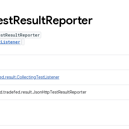
est
Result
Reporter
estResultReporter
tListener
d.result.CollectingTestListener
d.tradefed.result.JsonHttpTestResultReporter