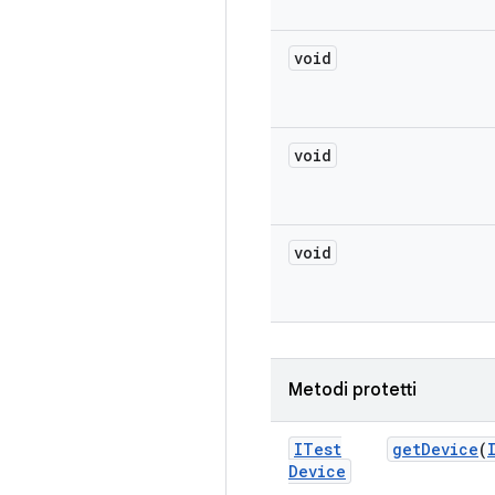
void
void
void
Metodi protetti
ITest
get
Device
(
Device