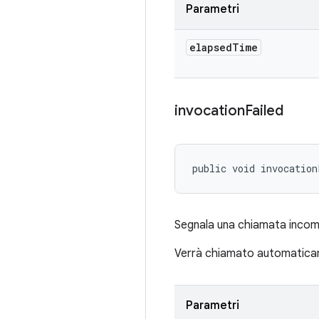
Parametri
elapsed
Time
invocation
Failed
public void invocation
Segnala una chiamata incomp
Verrà chiamato automatica
Parametri