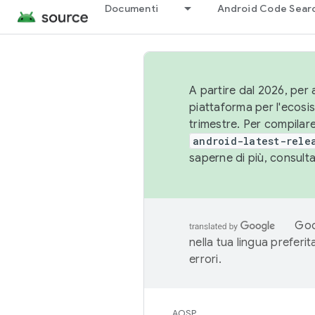
Documenti
Android Code Sear
A partire dal 2026, per a
piattaforma per l'ecos
trimestre. Per compilare
android-latest-rele
saperne di più, consult
Goo
nella tua lingua preferi
errori.
AOSP