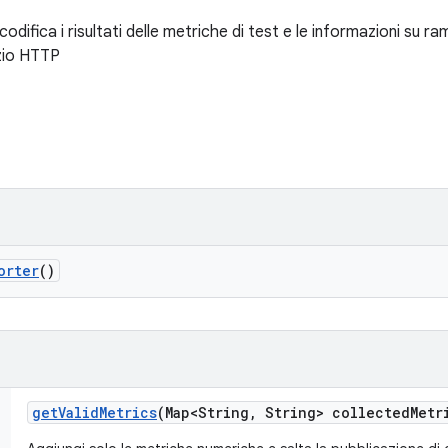
codifica i risultati delle metriche di test e le informazioni su r
izio HTTP
orter
()
get
Valid
Metrics
(Map<String
,
String> collected
Metr