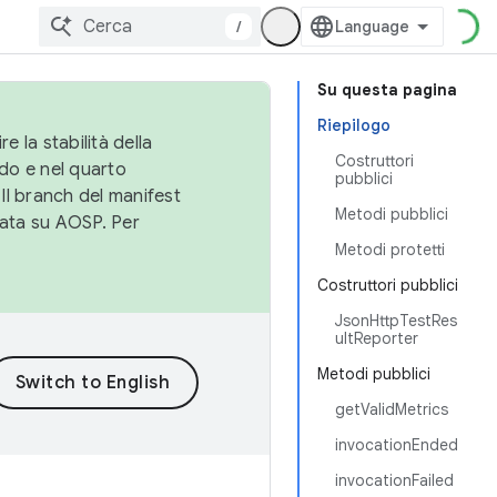
/
Su questa pagina
Riepilogo
e la stabilità della
Costruttori
do e nel quarto
pubblici
 Il branch del manifest
Metodi pubblici
cata su AOSP. Per
Metodi protetti
Costruttori pubblici
JsonHttpTestRes
ultReporter
Metodi pubblici
getValidMetrics
invocationEnded
invocationFailed