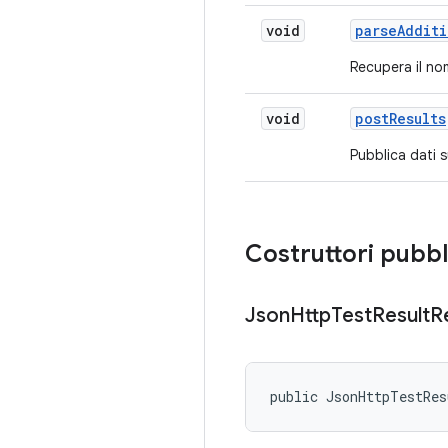
void
parse
Additi
Recupera il nom
void
post
Results
Pubblica dati 
Costruttori pubbl
Json
Http
Test
Result
R
public JsonHttpTestRes