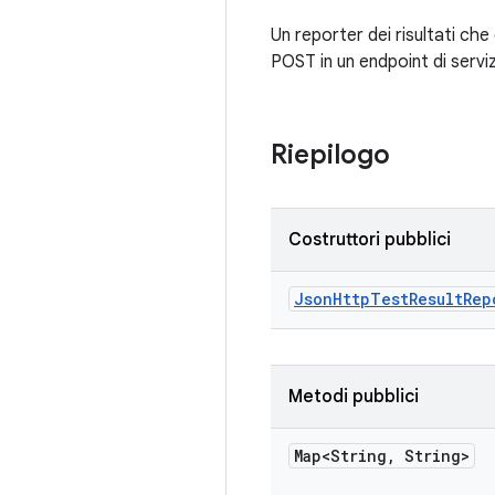
Un reporter dei risultati che 
POST in un endpoint di serv
Riepilogo
Costruttori pubblici
Json
Http
Test
Result
Rep
Metodi pubblici
Map<String
,
String>