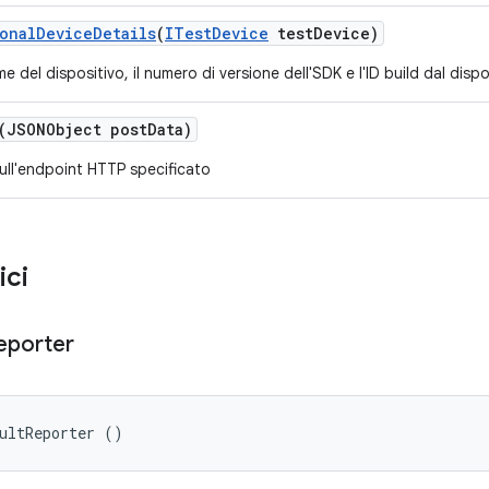
onal
Device
Details
(
ITest
Device
test
Device)
e del dispositivo, il numero di versione dell'SDK e l'ID build dal dispo
(JSONObject post
Data)
sull'endpoint HTTP specificato
ici
eporter
ultReporter ()